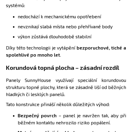
č
systémů:
u
j
nedochází k mechanickému opotřebení
e
nevznikají slabá místa nebo přehřívané body
m
e
výkon zůstává dlouhodobě stabilní
Díky této technologii je vytápění
bezporuchové, tiché a
INFRAPANEL
spolehlivé po mnoho let
.
-
VLASTNÍ
MOTIV
Korundová topná plocha – zásadní rozdíl
3
800
Panely SunnyHouse využívají speciální korundovou
Kč
strukturu topné plochy, která se zásadně liší od běžných
hladkých či lesklých panelů.
Tato konstrukce přináší několik důležitých výhod:
Bezpečný povrch
– panel je navržen tak, aby při
běžném kontaktu nehrozilo riziko popálení.