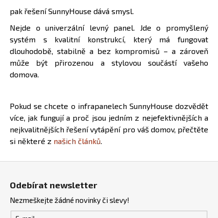
pak řešení SunnyHouse dává smysl.
Nejde o univerzální levný panel. Jde o promyšlený
systém s kvalitní konstrukcí, který má fungovat
dlouhodobě, stabilně a bez kompromisů – a zároveň
může být přirozenou a stylovou součástí vašeho
domova.
Pokud se chcete o infrapanelech SunnyHouse dozvědět
více, jak fungují a proč jsou jedním z nejefektivnějších a
nejkvalitnějších řešení vytápění pro váš domov, přečtěte
si některé z
našich článků
.
Z
á
Odebírat newsletter
p
Nezmeškejte žádné novinky či slevy!
a
t