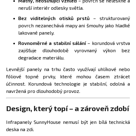
Matný, neoslňující vzhled
– povrch se neleskne a
neruší interiér odlesky světla.
Bez viditelných otisků prstů
– strukturovaný
povrch nezanechává mapy ani šmouhy jako hladké
lakované panely.
Rovnoměrné a stabilní sálání
– korundová vrstva
zajišťuje dlouhodobě vyrovnaný výkon bez
degradace materiálu.
Levnější panely na trhu často využívají uhlíkové nebo
fóliové topné prvky, které mohou časem ztrácet
účinnost. Korundová technologie je stabilní, odolná a
navržená pro dlouhodobý provoz.
Design, který topí – a zároveň zdobí
Infrapanely SunnyHouse nemusí být jen bílá technická
deska na zdi.