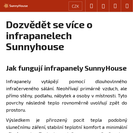
K
Přejít
Hledat
Nákup
M
Přihlášení
CZK
na
o
obsah
Zpět
Zpět
košík
š
Dozvědět se více o
í
C
infrapanelech
k
o
Sunnyhouse
p
o
t
Jak fungují infrapanely SunnyHouse
ř
e
Infrapanely vytápějí pomocí dlouhovlnného
b
infračerveného sálání. Neohřívají primárně vzduch, ale
u
přímo stěny, podlahu, nábytek a osoby v místnosti. Tyto
j
povrchy následně teplo rovnoměrně uvolňují zpět do
e
prostoru.
t
Výsledkem je přirozený pocit tepla podobný
e
slunečnímu záření, stabilní teplotní komfort a minimální
n