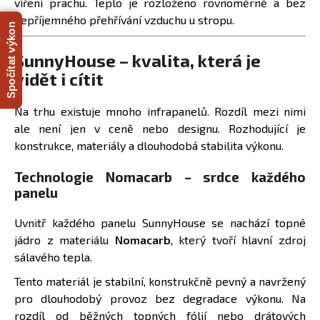
víření prachu. Teplo je rozloženo rovnoměrně a bez
a
nepříjemného přehřívání vzduchu u stropu.
Spočítat výkon
j
í
SunnyHouse – kvalita, která je
t
vidět i cítit
?
Na trhu existuje mnoho infrapanelů. Rozdíl mezi nimi
ale není jen v ceně nebo designu. Rozhodující je
konstrukce, materiály a dlouhodobá stabilita výkonu.
HLEDAT
Technologie Nomacarb – srdce každého
panelu
Uvnitř každého panelu SunnyHouse se nachází topné
D
jádro z materiálu
Nomacarb
, který tvoří hlavní zdroj
o
sálavého tepla.
p
o
Tento materiál je stabilní, konstrukčně pevný a navržený
r
pro dlouhodobý provoz bez degradace výkonu. Na
u
rozdíl od běžných topných fólií nebo drátových