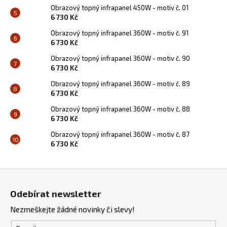
Obrazový topný infrapanel 450W - motiv č. 01
6 730 Kč
Obrazový topný infrapanel 360W - motiv č. 91
6 730 Kč
Obrazový topný infrapanel 360W - motiv č. 90
6 730 Kč
Obrazový topný infrapanel 360W - motiv č. 89
6 730 Kč
Obrazový topný infrapanel 360W - motiv č. 88
6 730 Kč
Obrazový topný infrapanel 360W - motiv č. 87
6 730 Kč
Z
á
Odebírat newsletter
p
Nezmeškejte žádné novinky či slevy!
a