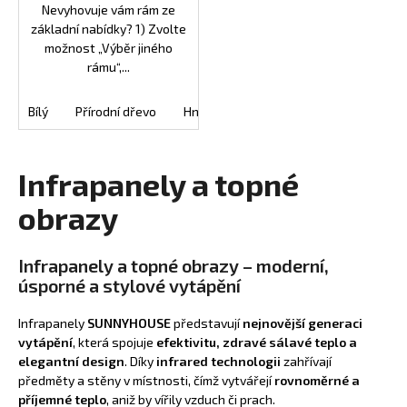
Nevyhovuje vám rám ze
základní nabídky? 1) Zvolte
možnost „Výběr jiného
rámu“,...
Bílý
Přírodní dřevo
Hnědý
Oranžový
Černý
Tm
Infrapanely a topné
obrazy
Infrapanely a topné obrazy – moderní,
úsporné a stylové vytápění
Infrapanely
SUNNYHOUSE
představují
nejnovější generaci
vytápění
, která spojuje
efektivitu, zdravé sálavé teplo a
elegantní design
. Díky
infrared technologii
zahřívají
předměty a stěny v místnosti, čímž vytvářejí
rovnoměrné a
příjemné teplo
, aniž by vířily vzduch či prach.