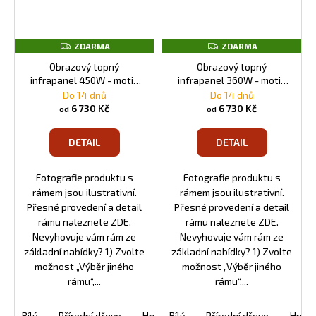
Z
Z
ZDARMA
ZDARMA
D
D
A
A
Obrazový topný
Obrazový topný
R
R
infrapanel 450W - motiv
infrapanel 360W - motiv
M
M
č. 01
č. 91
Do 14 dnů
Do 14 dnů
A
A
6 730 Kč
6 730 Kč
od
od
DETAIL
DETAIL
Fotografie produktu s
Fotografie produktu s
rámem jsou ilustrativní.
rámem jsou ilustrativní.
Přesné provedení a detail
Přesné provedení a detail
rámu naleznete ZDE.
rámu naleznete ZDE.
Nevyhovuje vám rám ze
Nevyhovuje vám rám ze
základní nabídky? 1) Zvolte
základní nabídky? 1) Zvolte
možnost „Výběr jiného
možnost „Výběr jiného
rámu“,...
rámu“,...
Bílý
Přírodní dřevo
Hnědý
Bílý
Oranžový
Přírodní dřevo
Černý
Hněd
Tm