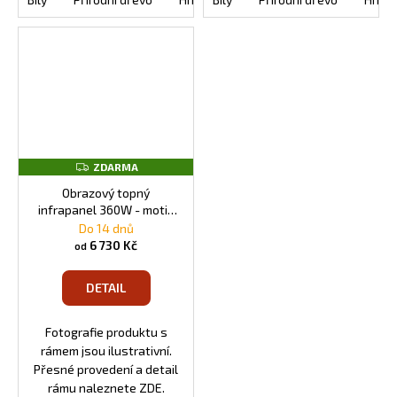
Z
ZDARMA
D
A
Obrazový topný
R
infrapanel 360W - motiv
M
č. 90
Do 14 dnů
A
6 730 Kč
od
DETAIL
Fotografie produktu s
rámem jsou ilustrativní.
Přesné provedení a detail
rámu naleznete ZDE.