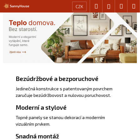
K
Přejít
Hledat
Nákup
M
Přihlášení
CZK
na
o
P
I
obsah
Zpět
Zpět
košík
š
o
n
í
s
C
k
f
t
o
r
p
r
a
o
a
n
t
n
p
ř
Bezúdržbové a bezporuchové
í
e
a
p
Jedinečná konstrukce s patentovaným povrchem
b
zaručuje bezúdržbovost a nulovou poruchovost.
n
a
u
n
j
Moderní a stylové
e
e
e
Topné panely se stanou dekorací a moderním
l
l
t
vizuálním prvkem.
e
y
Snadná montáž
n