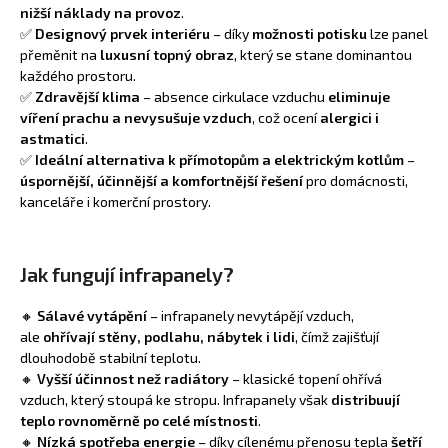
nižší náklady na provoz
.
✅
Designový prvek interiéru
– díky
možnosti potisku
lze panel
přeměnit na
luxusní topný obraz
, který se stane dominantou
každého prostoru.
✅
Zdravější klima
– absence cirkulace vzduchu
eliminuje
víření prachu a nevysušuje vzduch
, což ocení
alergici i
astmatici
.
✅
Ideální alternativa k přímotopům a elektrickým kotlům
–
úspornější, účinnější a komfortnější řešení
pro domácnosti,
kanceláře i komerční prostory.
Jak fungují infrapanely?
🔸
Sálavé vytápění
– infrapanely nevytápějí vzduch,
ale
ohřívají stěny, podlahu, nábytek i lidi
, čímž zajišťují
dlouhodobě stabilní teplotu.
🔸
Vyšší účinnost než radiátory
– klasické topení ohřívá
vzduch, který stoupá ke stropu. Infrapanely však
distribuují
teplo rovnoměrně po celé místnosti
.
🔸
Nízká spotřeba energie
– díky cílenému přenosu tepla
šetří