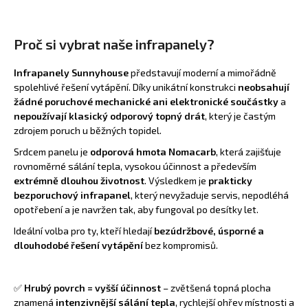
Proč si vybrat naše infrapanely?
Infrapanely
Sunnyhouse
představují moderní a mimořádně
spolehlivé řešení vytápění. Díky unikátní konstrukci
neobsahují
žádné poruchové mechanické ani elektronické součástky
a
nepoužívají klasický odporový topný drát
, který je častým
zdrojem poruch u běžných topidel.
Srdcem panelu je
odporová hmota Nomacarb
, která zajišťuje
rovnoměrné sálání tepla, vysokou účinnost a především
extrémně dlouhou životnost
. Výsledkem je
prakticky
bezporuchový infrapanel
, který nevyžaduje servis, nepodléhá
opotřebení a je navržen tak, aby fungoval po desítky let.
Ideální volba pro ty, kteří hledají
bezúdržbové, úsporné a
dlouhodobé řešení vytápění
bez kompromisů.
✅
Hrubý povrch = vyšší účinnost
– zvětšená topná plocha
znamená
intenzivnější sálání tepla
, rychlejší ohřev místnosti a