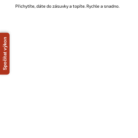
a
Přichytíte, dáte do zásuvky a topíte. Rychle a snadno.
a
t
j
í
o
t
p
?
Spočítat výkon
n
é
o
HLEDAT
b
r
D
a
o
p
z
o
r
y
u