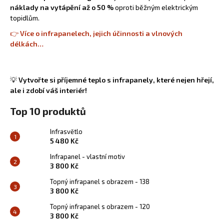
náklady na vytápění až o 50 %
oproti běžným elektrickým
topidlům.
👉
Více o infrapanelech, jejich účinnosti a vlnových
délkách…
💡
Vytvořte si příjemné teplo s infrapanely, které nejen hřejí,
ale i zdobí váš interiér!
Top 10 produktů
Infrasvětlo
5 480 Kč
Infrapanel - vlastní motiv
3 800 Kč
Topný infrapanel s obrazem - 138
3 800 Kč
Topný infrapanel s obrazem - 120
3 800 Kč