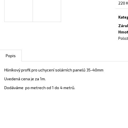
INFRAPANEL - VLASTNÍ MOTIV
TOPNÝ INFRAPAN
Měrn
220 K
cena:
3 800 Kč
3 800 Kč
Kate
Záru
Hmot
Polož
Popis
Hliníkový profil pro uchycení solárních panelů 35-40mm
Uvedená cena je za 1m.
Dodáváme po metrech od 1 do 4 metrů.