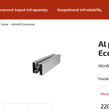
razové topné infrapanely
Koupelnové infražebříky
il Solar - 40x40 Economy
Co potřebujete najít?
Al
HLEDAT
Ec
Hliní
Doporučujeme
Položk
Mome
22