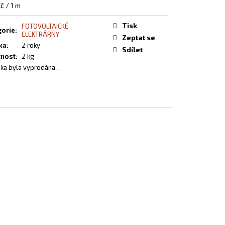
EL S OBRAZEM - 138
á
č / 1 m
Tisk
FOTOVOLTAICKÉ
gorie
:
ELEKTRÁRNY
Zeptat se
ka
:
2 roky
Sdílet
nost
:
2 kg
ka byla vyprodána…