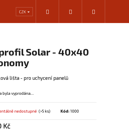
Hledat
Přihlášení
Nákupní
Rámování
Kalkulačka výkonu infrapanelů
KONTA
CZK
košík
 profil Solar - 40x40
onomy
ková lišta - pro uchycení panelů
a byla vyprodána…
Následující
ntálně nedostupné
(>5 ks)
Kód:
1000
0 Kč