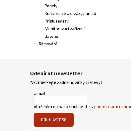
Panely
Konstrukce a držáky panelů
Příslušenství
Monitorovací zařízení
Baterie
Rámování
Z
á
Odebírat newsletter
p
Nezmeškejte žádné novinky či slevy!
a
t
E-mail
í
Vložením e-mailu souhlasíte s
podmínkami ochran
PŘIHLÁSIT SE