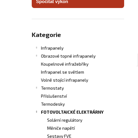
Spočítat výkon
INFRASVĚTLO
l
5 480 Kč
Přeskočit
kategorie
Kategorie
Infrapanely
Obrazové topné infrapanely
Koupelnové infražebříky
Infrapanel se světlem
Volně stojící infrapanely
Termostaty
Příslušenství
Termodesky
FOTOVOLTAICKÉ ELEKTRÁRNY
Solární regulátory
Měniče napětí
Sestavy FVE