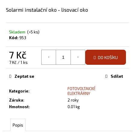
a
Solarmi instalační oko - lisovací oko
j
í
t
Skladem
(>5 ks)
?
Kód:
953
7 Kč
DO KOŠÍKU
Měrná
7 Kč / 1 ks
cena:
HLEDAT
Zeptat se
Sdílet
FOTOVOLTAICKÉ
Kategorie
:
ELEKTRÁRNY
D
Záruka
:
2 roky
o
Hmotnost
:
0.01 kg
p
o
r
Popis
u