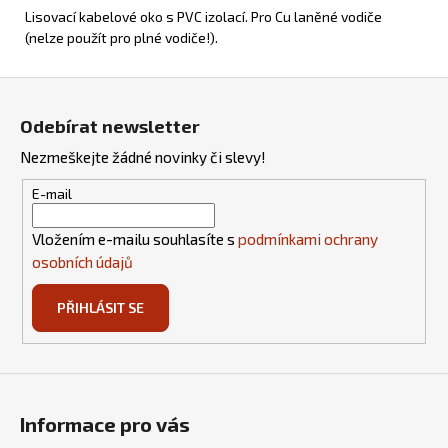
č
Lisovací kabelové oko s PVC izolací. Pro Cu laněné vodiče
u
(nelze použít pro plné vodiče!).
j
e
Z
m
á
e
Odebírat newsletter
p
Nezmeškejte žádné novinky či slevy!
a
OBRAZOVÝ
t
TOPNÝ
E-mail
INFRAPANEL
í
360W
Vložením e-mailu souhlasíte s
podmínkami ochrany
-
MOTIV
osobních údajů
Č.
70
PŘIHLÁSIT SE
6
730
Kč
Informace pro vás