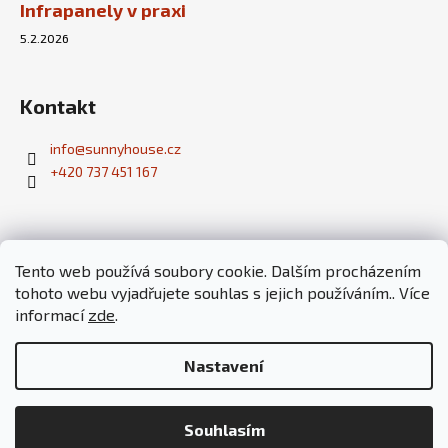
Infrapanely v praxi
5.2.2026
Kontakt
info
@
sunnyhouse.cz
+420 737 451 167
Tento web používá soubory cookie. Dalším procházením
tohoto webu vyjadřujete souhlas s jejich používáním.. Více
Fotovoltaické elektrárny
Pobyt ve tmě
Paragliding a tandemové lety - škola paraglidingu
informací
zde
.
Český Ráj v akci
Nastavení
KELVEL ve spolupráci s
Vojtěchem Bezpalcem
Souhlasím
Copyright 2026
SunnyHouse
. Všechna práva vyhrazena.