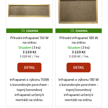
ý
p
i
s
p
Z
Z
ZDARMA
ZDARMA
r
D
D
o
A
A
Přírodní infrapanel 150 W
Přírodní infrapanel 180 W
R
R
na stěnu
na stěnu
d
M
M
Skladem
(3 ks)
Skladem
(3 ks)
A
A
u
3 220 Kč
3 220 Kč
Měrná
Měrná
k
3 220 Kč / 1 ks
3 220 Kč / 1 ks
cena:
cena:
t
DETAIL
DETAIL
ů
Infrapanel o výkonu 150W
Infrapanel o výkonu 180 W
s korundovým povrchem -
s korundovým povrchem -
topný korundový
topný korundový
infrapanel určený k
infrapanel určený k
montáži na stěnu.
montáži na stěnu.