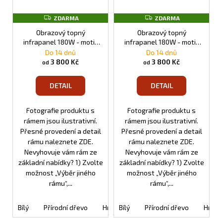
Z
Z
ZDARMA
ZDARMA
D
D
A
A
Obrazový topný
Obrazový topný
R
R
infrapanel 180W - motiv
infrapanel 180W - motiv
M
M
č. 04
č. 05
Do 14 dnů
Do 14 dnů
A
A
3 800 Kč
3 800 Kč
od
od
DETAIL
DETAIL
Fotografie produktu s
Fotografie produktu s
rámem jsou ilustrativní.
rámem jsou ilustrativní.
Přesné provedení a detail
Přesné provedení a detail
rámu naleznete ZDE.
rámu naleznete ZDE.
Nevyhovuje vám rám ze
Nevyhovuje vám rám ze
základní nabídky? 1) Zvolte
základní nabídky? 1) Zvolte
možnost „Výběr jiného
možnost „Výběr jiného
rámu“,...
rámu“,...
Bílý
Přírodní dřevo
Hnědý
Bílý
Oranžový
Přírodní dřevo
Černý
Hněd
Tm