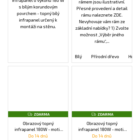
Infrapanel o výkonu 180 W
rámem jsou ilustrativní.
s bílým korundovým
Přesné provedení a detail
povrchem - topný bílý
rámu naleznete ZDE.
infrapanel určený k
Nevyhovuje vám rám ze
montáži na stěnu.
základní nabídky? 1) Zvolte
možnost „Výběr jiného
rámu“,...
Bílý
Přírodní dřevo
Hněd
Z
Z
ZDARMA
ZDARMA
D
D
A
A
Obrazový topný
Obrazový topný
R
R
infrapanel 180W - motiv
infrapanel 180W - motiv
M
M
č. 02
č. 03
Do 14 dnů
Do 14 dnů
A
A