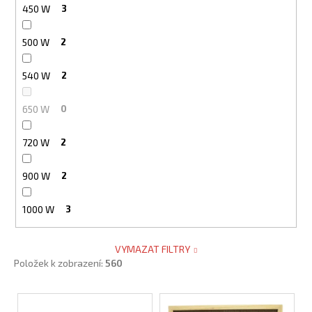
450 W
3
500 W
2
540 W
2
650 W
0
720 W
2
900 W
2
1000 W
3
VYMAZAT FILTRY
Položek k zobrazení:
560
V