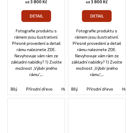
3 800 Kč
3 800 Kč
od
od
DETAIL
DETAIL
Fotografie produktu s
Fotografie produktu s
rámem jsou ilustrativní.
rámem jsou ilustrativní.
Přesné provedení a detail
Přesné provedení a detail
rámu naleznete ZDE.
rámu naleznete ZDE.
Nevyhovuje vám rám ze
Nevyhovuje vám rám ze
základní nabídky? 1) Zvolte
základní nabídky? 1) Zvolte
možnost „Výběr jiného
možnost „Výběr jiného
rámu“,...
rámu“,...
Bílý
Přírodní dřevo
Hnědý
Bílý
Oranžový
Přírodní dřevo
Černý
Hněd
Tm