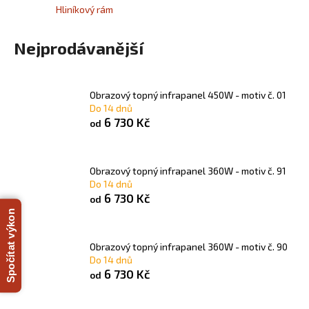
Hliníkový rám
a
j
Nejprodávanější
í
t
?
Obrazový topný infrapanel 450W - motiv č. 01
Do 14 dnů
6 730 Kč
od
HLEDAT
Obrazový topný infrapanel 360W - motiv č. 91
Do 14 dnů
6 730 Kč
od
Spočítat výkon
D
o
Obrazový topný infrapanel 360W - motiv č. 90
p
Do 14 dnů
o
6 730 Kč
od
r
u