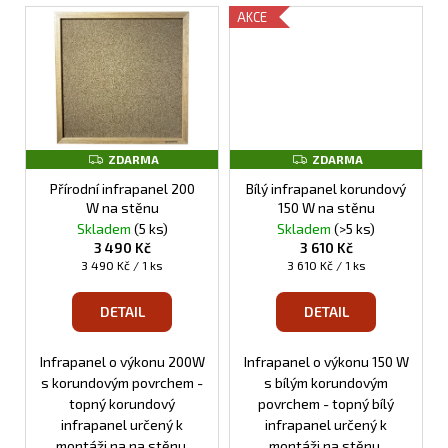
AKCE
Z
Z
ZDARMA
ZDARMA
D
D
A
A
Přírodní infrapanel 200
Bílý infrapanel korundový
R
R
W na stěnu
150 W na stěnu
M
M
Skladem
(5 ks)
Skladem
(>5 ks)
A
A
3 490 Kč
3 610 Kč
Měrná
Měrná
3 490 Kč / 1 ks
3 610 Kč / 1 ks
cena:
cena:
DETAIL
DETAIL
Infrapanel o výkonu 200W
Infrapanel o výkonu 150 W
s korundovým povrchem -
s bílým korundovým
topný korundový
povrchem - topný bílý
infrapanel určený k
infrapanel určený k
montáži na na stěnu.
montáži na stěnu.