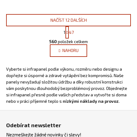
NAČÍST 12 DALŠÍCH
S
1
47
t
O
r
560
položek celkem
v
á
NAHORU
l
n
k
á
o
d
v
Vyberte si infrapanel podle výkonu, rozměru nebo designu a
a
á
dopřejte si úsporné a zdravé vytápění bez kompromisů. Naše
c
n
panely nevyžadují složitou údržbu a díky robustní konstrukci
í
í
vám poskytnou dlouhodobý bezproblémový provoz. Objednejte
p
si infrapanel přesně podle vašich představ a vytvořte si doma
r
nebo v práci příjemné teplo s
nízkými náklady na provoz
.
v
k
Z
y
á
Odebírat newsletter
v
p
ý
Nezmeškejte žádné novinky či slevy!