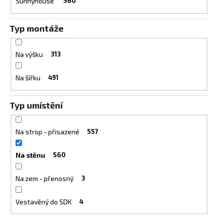
Sunnyhouse
560
Typ montáže
Na výšku
313
Na šířku
491
Typ umístění
Na strop - přisazené
557
Na stěnu
560
Na zem - přenosný
3
Vestavěný do SDK
4