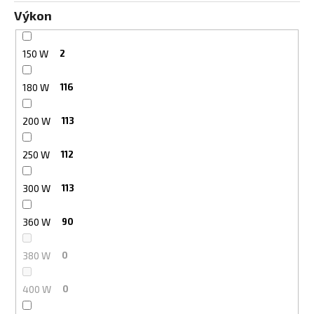
Výkon
150 W
2
180 W
116
200 W
113
250 W
112
300 W
113
360 W
90
380 W
0
400 W
0