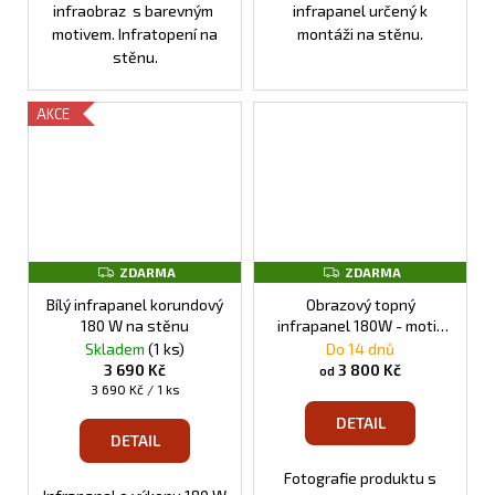
infraobraz s barevným
infrapanel určený k
motivem. Infratopení na
montáži na stěnu.
stěnu.
AKCE
Z
Z
ZDARMA
ZDARMA
D
D
A
A
Bílý infrapanel korundový
Obrazový topný
R
R
180 W na stěnu
infrapanel 180W - motiv
M
M
č. 01
Skladem
(1 ks)
Do 14 dnů
A
A
3 690 Kč
3 800 Kč
od
Měrná
3 690 Kč / 1 ks
cena:
DETAIL
DETAIL
Fotografie produktu s