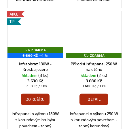
AKCE
TIP
Z
ZDARMA
D
Z
3 800 KČ
–4 %
ZDARMA
A
D
R
A
Infraobraz 180W -
Přírodní infrapanel 250 W
M
R
Kresba jezero
na stěnu
A
M
Skladem
(3 ks)
Skladem
(2 ks)
A
3 630 Kč
3 680 Kč
Měrná
Měrná
3 630 Kč / 1 ks
3 680 Kč / 1 ks
cena:
cena:
DO KOŠÍKU
DETAIL
Infrapanel o výkonu 180W
Infrapanel o výkonu 250 W
s korundovým hrubým
s korundovým povrchem -
povrchem - topný
topný korundový