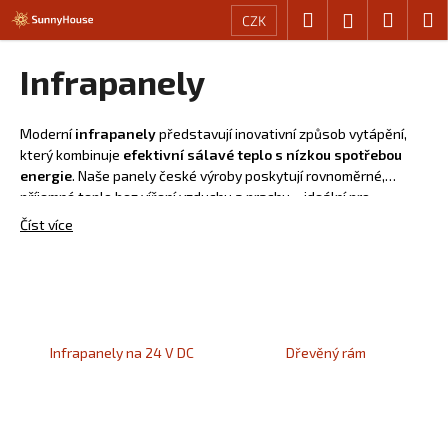
K
Přejít
Hledat
Nákup
M
Přihlášení
CZK
na
o
obsah
Zpět
Zpět
košík
š
Infrapanely
í
C
k
o
Moderní
infrapanely
představují inovativní způsob vytápění,
který kombinuje
efektivní sálavé teplo s nízkou spotřebou
p
energie
. Naše panely české výroby poskytují rovnoměrné,
o
příjemné teplo bez víření vzduchu a prachu – ideální pro
t
domácnosti, kanceláře i komerční prostory. Díky možnosti volby
Číst více
ř
designu, potisku i rámu
si vytvoříte nejen funkční, ale i stylový
prvek interiéru.
e
b
u
j
Infrapanely na 24 V DC
Dřevěný rám
e
t
e
n