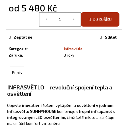
od
5 480 Kč
Měrná
DO KOŠÍKU
cena:
Zeptat se
Sdílet
Kategorie
:
Infrasvětla
Záruka
:
3 roky
Popis
INFRASVĚTLO – revoluční spojení tepla a
osvětlení
Objevte
inovativní řešení vytápění a osvětlení v jednom
!
Infrasvětlo SUNNYHOUSE
kombinuje
stropní infrapanel
s
integrovaným LED osvětlením
, čímž šetří místo a zajišťuje
maximální komfort v interiéru.