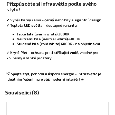
Přizpůsobte si infrasvětlo podle svého
stylu!
✔
Výběr barvy rámu
–
černý nebo bílý elegantní design
.
✔
Teplota LED světla
– dostupné varianty:
Teplá bílá (warm white) 3000K
Neutrální bílá (neutral white) 4000K
Studená bílá (cold white) 6000K - na objednávní
✔
Krytí IP44
– ochrana proti
stříkající vodě
, vhodné
pro
koupelny a vlhké prostory
.
💡
Spojte styl, pohodlí a úsporu energie – infrasvětlo je
ideálním řešením pro váš moderní interiér!
🔥
Související (8)