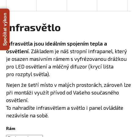
a
j
Spočítat výkon
í
Infrasvětlo
t
?
Infrasvětla jsou ideálním spojením tepla a
osvětlení.
Základem je náš stropní infrapanel,
který
je osazen masivním rámem s vyfrézovanou drážkou
pro LED osvětlení a mléčný difuzor
(krycí lišta
HLEDAT
pro rozptyl světla).
Nejen že šetří místo v malých prostorách, zároveň lze
při montáži využít přívod od Vašeho současného
D
osvětlení.
o
To nahradíte infrasvětlem a světlo i panel ovládáte
p
nezávisle na sobě.
o
r
Rám
u