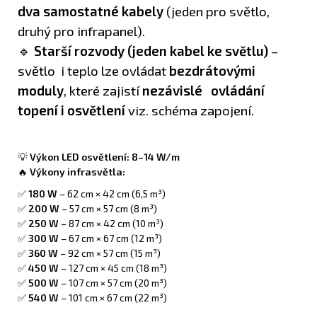
dva samostatné kabely
(jeden pro světlo,
druhý pro infrapanel).
🔹
Starší rozvody (jeden kabel ke světlu)
–
světlo i teplo lze ovládat
bezdrátovými
moduly
, které zajistí
nezávislé ovládání
topení i osvětlení
viz. schéma zapojení.
💡
Výkon LED osvětlení:
8–14 W/m
🔥
Výkony infrasvětla:
✅
180 W
– 62 cm × 42 cm (6,5 m³)
✅
200 W
– 57 cm × 57 cm (8 m³)
✅
250 W
– 87 cm × 42 cm (10 m³)
✅
300 W
– 67 cm × 67 cm (12 m³)
✅
360 W
– 92 cm × 57 cm (15 m³)
✅
450 W
– 127 cm × 45 cm (18 m³)
✅
500 W
– 107 cm × 57 cm (20 m³)
✅
540 W
– 101 cm × 67 cm (22 m³)