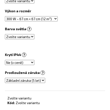
č
u
Výkon a rozměr
j
e
m
e
Barva světla
?
INFRAPANEL
-
VLASTNÍ
Krytí IP44
?
MOTIV
3
800
Kč
Prodloužená záruka
?
Zvolte variantu
Kód:
Zvolte variantu