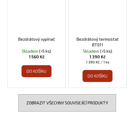
Bezdrátový vypínač
Bezdrátový termostat
BT011
Skladem
(>5 ks)
Skladem
(>5 ks)
1 560 Kč
1 390 Kč
Měrná
1 390 Kč / 1 ks
cena:
DO KOŠÍKU
DO KOŠÍKU
ZOBRAZIT VŠECHNY SOUVISEJÍCÍ PRODUKTY