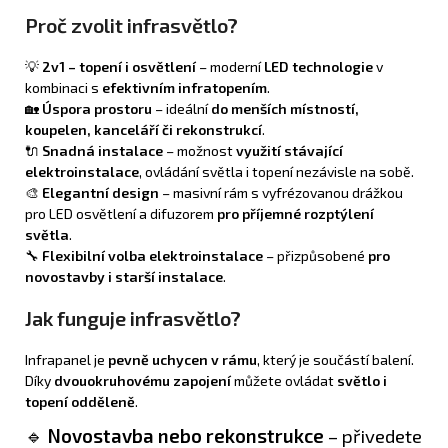
Proč zvolit infrasvětlo?
💡
2v1 – topení i osvětlení
– moderní
LED technologie
v
kombinaci s
efektivním infratopením
.
🏡
Úspora prostoru
– ideální
do menších místností,
koupelen, kanceláří či rekonstrukcí
.
🔌
Snadná instalace
– možnost
využití stávající
elektroinstalace
, ovládání světla i topení nezávisle na sobě.
🎨
Elegantní design
– masivní rám s vyfrézovanou drážkou
pro LED osvětlení a difuzorem
pro příjemné rozptýlení
světla
.
🔧
Flexibilní volba elektroinstalace
– přizpůsobené
pro
novostavby i starší instalace
.
Jak funguje infrasvětlo?
Infrapanel je
pevně uchycen v rámu
, který je součástí balení.
Díky
dvouokruhovému zapojení
můžete ovládat
světlo i
topení odděleně
.
🔹
Novostavba nebo rekonstrukce
– přivedete