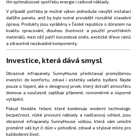
tím optimalizovat spotřebu energie i celkové náklady.
V případě potřeby je možné výkon jednoduše navýšit instalací
dalšího panelu, aniž by bylo nutné provádět rozsáhlé stavební
úpravy. Produkty jsou vyráběny v České republice s důrazem na
kvalitu zpracování, dlouhou životnost a použití prvotřídních
materiálů, mezi něž patří korundová směs, exotické dřevo rámů
a zdravotně nezávadné komponenty.
Investice, která dává smysl
Obrazové infrapanely SunnyHouse představují promyšlenou
investici do komfortu, zdraví i estetiky vašeho bydlení. Nejde
pouze o topení, ale o designový prvek, který dotváří atmosféru
domova a současně zajišťuje příjemné, rovnoměrné a úsporné
vytápění.
Pokud hledáte řešení, které kombinuje moderní technologii,
bezpečnost, nízké provozní náklady a nadčasový vzhled, jsou
obrazové infrapanely SunnyHouse volbou, která vám umožní
proměnit váš byt či dům v pohodlné, zdravé a stylové místo pro
každodenní život.