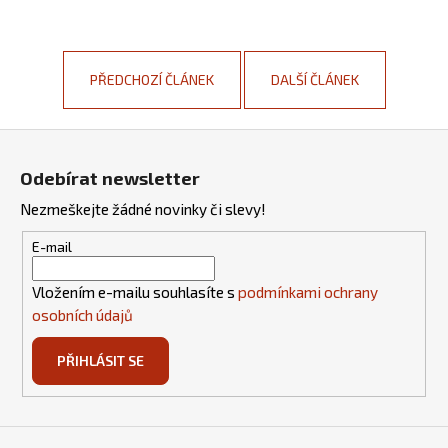
PŘEDCHOZÍ ČLÁNEK
DALŠÍ ČLÁNEK
Z
á
Odebírat newsletter
p
Nezmeškejte žádné novinky či slevy!
a
t
E-mail
í
Vložením e-mailu souhlasíte s
podmínkami ochrany
osobních údajů
PŘIHLÁSIT SE