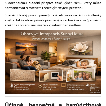
č
K dokonalému sladění přispívá také výběr rámu, který může
u
harmonizovat s motivem i celkovým stylem prostoru.
j
Speciální hrubý povrch panelů navíc eliminuje nežádoucí odlesky
e
světla, takže obraz působí přirozeně a zachovává si svůj vizuální
m
efekt bez ohledu na umístění či intenzitu osvětlení.
e
INFRASVĚTLO
5
480
Kč
Účinné, bezpečné a bezúdržbové