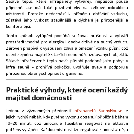
Sálavé teplo, které infrapanely vytvářejí, nepůsobí pouze
příjemně, ale má také pozitivní vliv na celkové mikroklima
místnosti. Protože nedochází k přímému ohřívání vzduchu,
zůstává jeho vlhkost stabilnější a dýchání je přirozenější a
komfortnější.
Tento způsob vytápění pomáhá snižovat prašnost a vytváří
prostředí vhodné pro alergiky i osoby citlivé na suchý vzduch.
Zároveň přispívá k vysoušení zdiva a omezení vzniku plísní, což
ocení zejména majitelé starších nebo hůře izolovaných objektů.
Sálavé infračervené teplo navíc působí podobně jako pobyt v
infra sauně – prohřívá pokožku, uvolňuje svaly a podporuje
přirozenou obranyschopnost organismu.
Praktické výhody, které ocení každý
majitel domácnosti
Jednou z významných předností
infrapanelů SunnyHouse
je
jejich rychlý náběh, kdy plného výkonu dosahují přibližně během
10–20 minut, což umožňuje flexibilně reagovat na aktuální
potřeby vytápění. Každou místnost lze regulovat samostatně, a