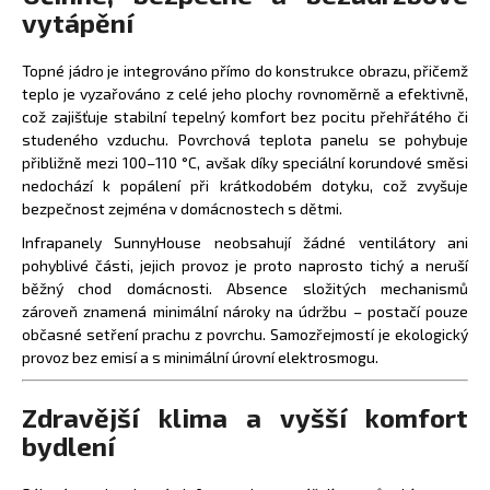
vytápění
Topné jádro je integrováno přímo do konstrukce obrazu, přičemž
teplo je vyzařováno z celé jeho plochy rovnoměrně a efektivně,
což zajišťuje stabilní tepelný komfort bez pocitu přehřátého či
studeného vzduchu. Povrchová teplota panelu se pohybuje
přibližně mezi 100–110 °C, avšak díky speciální korundové směsi
nedochází k popálení při krátkodobém dotyku, což zvyšuje
bezpečnost zejména v domácnostech s dětmi.
Infrapanely SunnyHouse neobsahují žádné ventilátory ani
pohyblivé části, jejich provoz je proto naprosto tichý a neruší
běžný chod domácnosti. Absence složitých mechanismů
zároveň znamená minimální nároky na údržbu – postačí pouze
občasné setření prachu z povrchu. Samozřejmostí je ekologický
provoz bez emisí a s minimální úrovní elektrosmogu.
Zdravější klima a vyšší komfort
bydlení