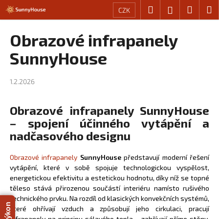
K
Přejít
Hledat
Nákup
M
Přihlášení
CZK
na
o
obsah
Zpět
Zpět
košík
š
Obrazové infrapanely
í
C
SunnyHouse
k
o
p
1.2.2026
o
t
Obrazové infrapanely SunnyHouse
ř
– spojení účinného vytápění a
e
nadčasového designu
b
u
Obrazové infrapanely
SunnyHouse
představují moderní řešení
j
vytápění, které v sobě spojuje technologickou vyspělost,
e
energetickou efektivitu a estetickou hodnotu, díky níž se topné
těleso stává přirozenou součástí interiéru namísto rušivého
t
technického prvku. Na rozdíl od klasických konvekčních systémů,
e
které ohřívají vzduch a způsobují jeho cirkulaci, pracují
n
infrapanely na principu sálavého tepla – zahřívají přímo stěny,