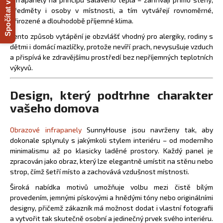
Spočítat výkon
a
předměty i osoby v místnosti, a tím vytvářejí rovnoměrné,
přirozené a dlouhodobě příjemné klima.
j
í
Tento způsob vytápění je obzvlášť vhodný pro alergiky, rodiny s
dětmi i domácí mazlíčky, protože nevíří prach, nevysušuje vzduch
t
a přispívá ke zdravějšímu prostředí bez nepříjemných teplotních
?
výkyvů.
Design, který podtrhne charakter
vašeho domova
HLEDAT
Obrazové infrapanely
SunnyHouse jsou navrženy tak, aby
dokonale splynuly s jakýmkoli stylem interiéru – od moderního
minimalismu až po klasicky laděné prostory. Každý panel je
D
zpracován jako obraz, který lze elegantně umístit na stěnu nebo
o
strop, čímž šetří místo a zachovává vzdušnost místnosti.
p
Široká nabídka motivů umožňuje volbu mezi čistě bílým
o
provedením, jemnými pískovými a hnědými tóny nebo originálními
r
designy, přičemž zákazník má možnost dodat i vlastní fotografii
u
a vytvořit tak skutečně osobní a jedinečný prvek svého interiéru.