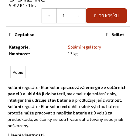
č
Měrná
9 912 Kč / 1 ks
u
cena:
j
DO KOŠÍKU
e
m
e
Zeptat se
Sdílet
Kategorie
:
Solární regulátory
PŘÍRODNÍ
Hmotnost
:
1.5 kg
INFRAPANEL
900
W
Popis
NA
STĚNU
9
Solární regulátor BlueSolar
zpracovává energii ze solárních
980
panelů a ukládá ji do baterií
, maximalizuje solární zisky,
Kč
inteligentně udržuje stav baterie a prodlužuje její životnost.
Solární regulátor BlueSolar umí dobít i silně vybitou baterii,
protože může pracovat s napětím baterie až 0 voltů za
předpokladu, že články nejsou trvale sulfatovány nebo jinak
poškozeny.
Hlavní vlastnosti: