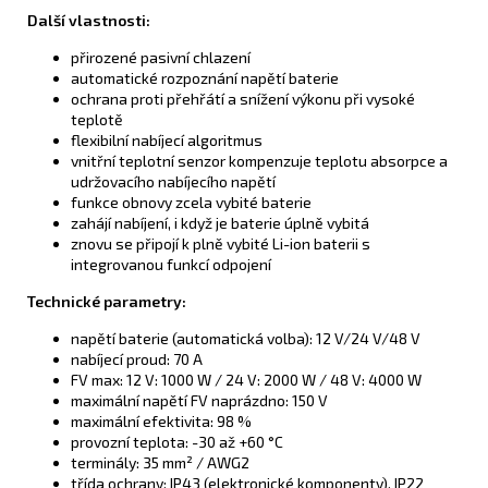
Další vlastnosti:
přirozené pasivní chlazení
automatické rozpoznání napětí baterie
ochrana proti přehřátí a snížení výkonu při vysoké
teplotě
flexibilní nabíjecí algoritmus
vnitřní teplotní senzor kompenzuje teplotu absorpce a
udržovacího nabíjecího napětí
funkce obnovy zcela vybité baterie
zahájí nabíjení, i když je baterie úplně vybitá
znovu se připojí k plně vybité Li-ion baterii s
integrovanou funkcí odpojení
Technické parametry:
napětí baterie (automatická volba): 12 V/24 V/48 V
nabíjecí proud: 70 A
FV max: 12 V: 1000 W / 24 V: 2000 W / 48 V: 4000 W
maximální napětí FV naprázdno: 150 V
maximální efektivita: 98 %
provozní teplota: -30 až +60 °C
terminály: 35 mm² / AWG2
třída ochrany: IP43 (elektronické komponenty), IP22