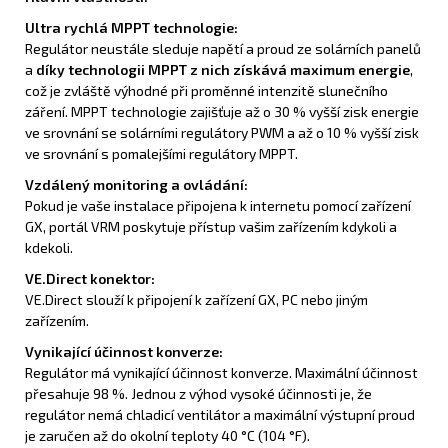
Ultra rychlá MPPT technologie:
Regulátor neustále sleduje napětí a proud ze solárních panelů
a
díky technologii MPPT z nich získává maximum energie
,
což je zvláště výhodné při proměnné intenzitě slunečního
záření. MPPT technologie zajišťuje až o 30 % vyšší zisk energie
ve srovnání se solárními regulátory PWM a až o 10 % vyšší zisk
ve srovnání s pomalejšími regulátory MPPT.
Vzdálený monitoring a ovládání:
Pokud je vaše instalace připojena k internetu pomocí zařízení
GX, portál VRM poskytuje přístup vašim zařízením kdykoli a
kdekoli.
VE.Direct konektor:
VE.Direct slouží k připojení k zařízení GX, PC nebo jiným
zařízením.
Vynikající účinnost konverze:
Regulátor má vynikající účinnost konverze. Maximální účinnost
přesahuje 98 %. Jednou z výhod vysoké účinnosti je, že
regulátor nemá chladicí ventilátor a maximální výstupní proud
je zaručen až do okolní teploty 40 °C (104 °F).