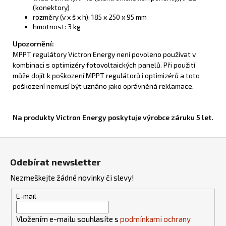
(konektory)
rozměry (v x š x h): 185 x 250 x 95 mm
hmotnost: 3 kg
Upozornění:
MPPT regulátory Victron Energy není povoleno používat v
kombinaci s optimizéry fotovoltaických panelů. Při použití
může dojít k poškození MPPT regulátorů i optimizérů a toto
poškození nemusí být uznáno jako oprávněná reklamace.
Na produkty Victron Energy poskytuje výrobce záruku 5 let.
Z
á
Odebírat newsletter
p
Nezmeškejte žádné novinky či slevy!
a
t
E-mail
í
Vložením e-mailu souhlasíte s
podmínkami ochrany