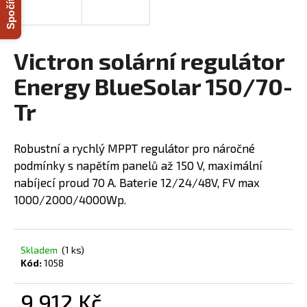
a
j
í
Victron solární regulátor
t
Energy BlueSolar 150/70-
?
Tr
Robustní a rychlý MPPT regulátor pro náročné
HLEDAT
podmínky s napětím panelů až 150 V, maximální
nabíjecí proud 70 A. Baterie 12/24/48V, FV max
1000/2000/4000Wp.
D
o
p
Skladem
(1 ks)
Kód:
1058
o
r
u
9 912 Kč