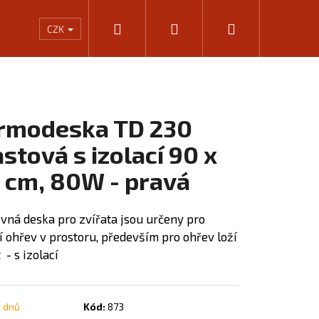
Hledat
Přihlášení
Nákupní
Rámování
Kalkulačka výkonu infrapanelů
KONTA
CZK
košík
rmodeska TD 230
astová s izolací 90 x
 cm, 80W - pravá
vná deska pro zvířata jsou určeny pro
í ohřev v prostoru, především pro ohřev loží
 - s izolací
Následující
4 dnů
Kód:
873