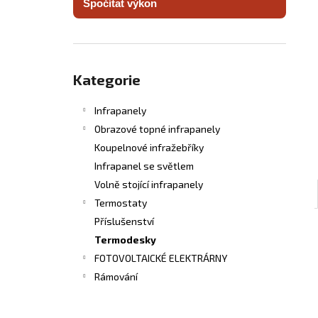
Spočítat výkon
INFRASVĚTLO
l
5 480 Kč
Přeskočit
kategorie
Kategorie
Infrapanely
Obrazové topné infrapanely
Koupelnové infražebříky
Infrapanel se světlem
Volně stojící infrapanely
Termostaty
Příslušenství
Termodesky
FOTOVOLTAICKÉ ELEKTRÁRNY
Rámování