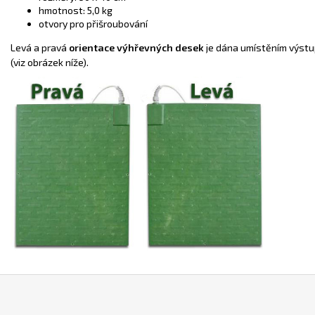
hmotnost: 5,0 kg
otvory pro přišroubování
Levá a pravá
orientace výhřevných desek
je dána umístěním výst
(viz obrázek níže).