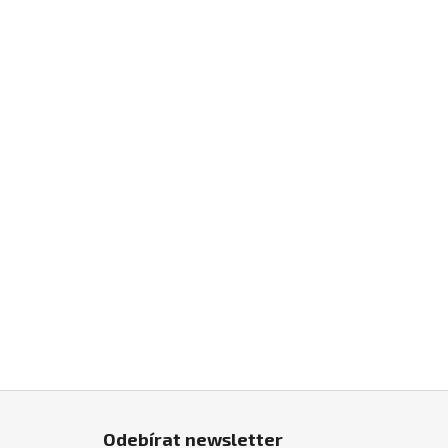
Z
á
Odebírat newsletter