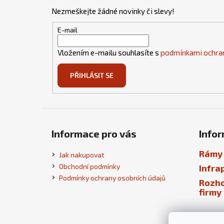
p
Nezmeškejte žádné novinky či slevy!
a
t
E-mail
í
Vložením e-mailu souhlasíte s
podmínkami ochran
PŘIHLÁSIT SE
Informace pro vás
Infor
Rámy 
Jak nakupovat
Obchodní podmínky
Infra
Podmínky ochrany osobních údajů
Rozho
firmy