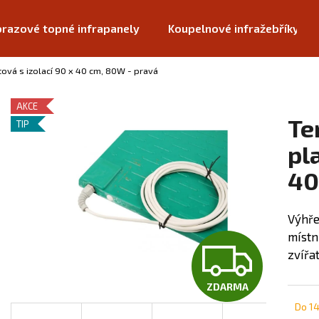
razové topné infrapanely
Koupelnové infražebříky
ová s izolací 90 x 40 cm, 80W - pravá
Co potřebujete najít?
AKCE
Te
TIP
HLEDAT
pl
40
Doporučujeme
Výhře
místn
Z
zvířat
ZDARMA
D
Do 1