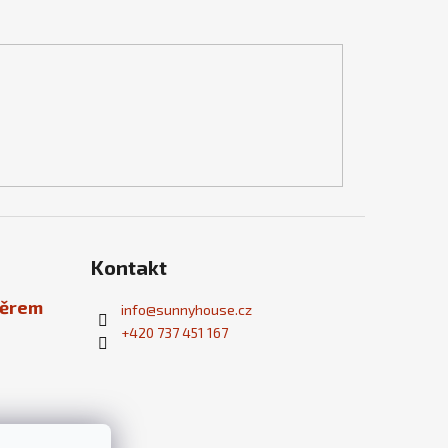
Kontakt
běrem
info
@
sunnyhouse.cz
+420 737 451 167