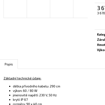
INFRAPANEL - VLASTNÍ MOTIV
TOPNÝ INFRAPAN
3 6
A
3 800 Kč
3 800 Kč
Měrn
3 670
cena:
R
Kate
Záru
M
Hmot
Výko
A
Popis
Základní technické údaje:
délka přívodního kabelu: 290 cm
výkon: 60 / 80 W
jmenovité napětí: 230 V, 50 Hz
krytí: IP 67
rozměry: 90 x 40 cm