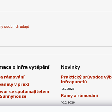
y osobních údajů
mace o infra vytápění
Novinky
a rámování
Praktický průvodce vý
infrapanelů
panely v praxi
12.2.2026
vor se spolumajitelem
Rámy a rámování
 Sunnyhouse
10.2.2026
Infrapanely v praxi