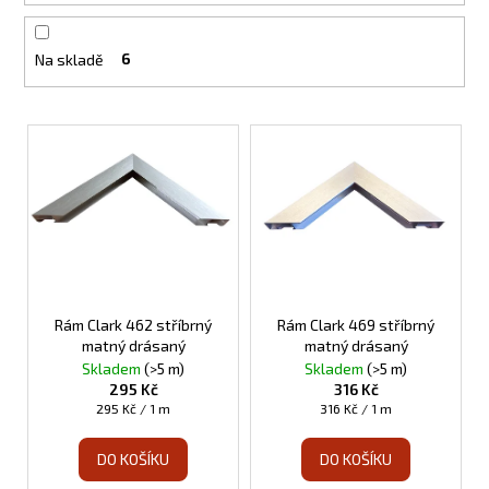
č
d
u
u
j
Na skladě
6
k
e
m
t
e
V
ů
ý
p
TOPNÝ
INFRAPANEL
i
S
s
OBRAZEM
-
p
120
r
3
o
Rám Clark 462 stříbrný
Rám Clark 469 stříbrný
800
matný drásaný
matný drásaný
Kč
d
Skladem
(>5 m)
Skladem
(>5 m)
u
295 Kč
316 Kč
Měrná
Měrná
k
295 Kč / 1 m
316 Kč / 1 m
cena:
cena:
t
DO KOŠÍKU
DO KOŠÍKU
ů