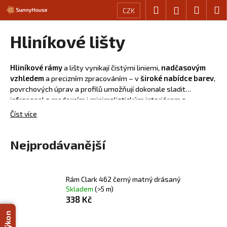
K
Přejít
Hledat
Nákup
M
Přihlášení
CZK
na
o
obsah
Zpět
Zpět
košík
š
Hliníkové lišty
í
C
k
o
Hliníkové rámy
a lišty vynikají čistými liniemi,
nadčasovým
vzhledem
a precizním zpracováním – v
široké nabídce barev
,
p
povrchových úprav a profilů umožňují dokonale sladit
o
infrapanel s moderním i minimalistickým interiérem a
t
podtrhnout jeho technickou eleganci a umožňují vytvořit
Číst více
ř
dokonale čistý a minimalistický vzhled infrapanelu.
e
Nejprodávanější
b
u
j
Rám Clark 462 černý matný drásaný
e
Skladem
(>5 m)
t
338 Kč
e
n