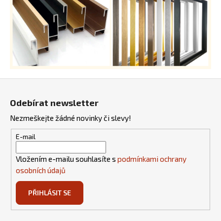
ý
p
i
s
u
Z
á
Odebírat newsletter
p
Nezmeškejte žádné novinky či slevy!
a
t
E-mail
í
Vložením e-mailu souhlasíte s
podmínkami ochrany
osobních údajů
PŘIHLÁSIT SE