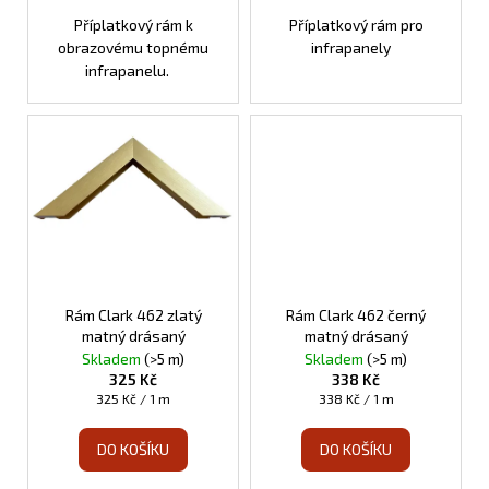
Příplatkový rám k
Příplatkový rám pro
obrazovému topnému
infrapanely
infrapanelu.
Rám Clark 462 zlatý
Rám Clark 462 černý
matný drásaný
matný drásaný
Skladem
(>5 m)
Skladem
(>5 m)
325 Kč
338 Kč
Měrná
Měrná
325 Kč / 1 m
338 Kč / 1 m
cena:
cena:
DO KOŠÍKU
DO KOŠÍKU