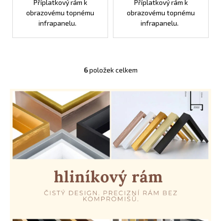
Příplatkový rám k
Příplatkový rám k
obrazovému topnému
obrazovému topnému
infrapanelu.
infrapanelu.
6
položek celkem
O
v
l
á
d
a
c
í
p
r
v
k
y
v