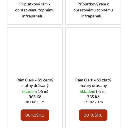
Příplatkový rám k
Příplatkový rám k
obrazovému topnému
obrazovému topnému
infrapanelu.
infrapanelu.
Rám Clark 469 černý
Rám Clark 469 zlatý
matný drásaný
matný drásaný
Skladem
(>5 m)
Skladem
(>5 m)
363 Kč
365 Kč
Měrná
Měrná
363 Kč / 1 m
365 Kč / 1 m
cena:
cena:
DO KOŠÍKU
DO KOŠÍKU