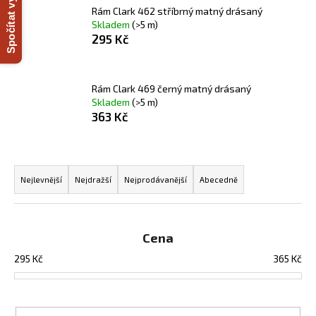
Spočítat výkon
Rám Clark 462 stříbrný matný drásaný
a
Skladem
(>5 m)
j
295 Kč
í
t
?
Rám Clark 469 černý matný drásaný
Skladem
(>5 m)
363 Kč
Ř
HLEDAT
a
Nejlevnější
Nejdražší
Nejprodávanější
Abecedně
z
e
D
n
Cena
o
í
p
295
Kč
365
Kč
p
o
r
r
u
o