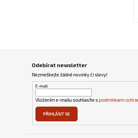
Z
á
Odebírat newsletter
p
Nezmeškejte žádné novinky či slevy!
a
t
E-mail
í
Vložením e-mailu souhlasíte s
podmínkami ochran
PŘIHLÁSIT SE