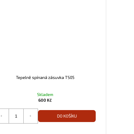
Tepelně spínaná zásuvka TS05
Skladem
600 Kč
DO KOŠÍKU