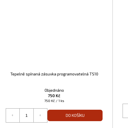
Tepelně spínaná zásuvka programovatelná TS10
Objednáno
750 Kč
Měrná
750 Kč / 1 ks
cena:
DO KOŠÍKU