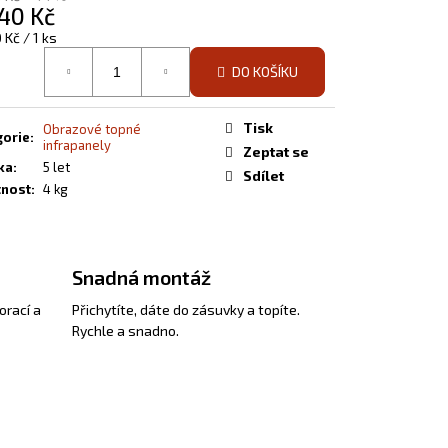
EL S OBRAZEM - 138
40 Kč
á
 Kč / 1 ks
DO KOŠÍKU
Tisk
Obrazové topné
gorie
:
infrapanely
Zeptat se
ka
:
5 let
Sdílet
nost
:
4 kg
Snadná montáž
orací a
Přichytíte, dáte do zásuvky a topíte.
Rychle a snadno.