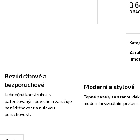
INFRAPANEL - VLASTNÍ MOTIV
TOPNÝ INFRAPAN
3 6
A
3 800 Kč
3 800 Kč
Měrn
3 640
cena:
R
Kate
Záru
M
Hmot
Bezúdržbové a
A
bezporuchové
Moderní a stylové
Jedinečná konstrukce s
Topné panely se stanou dek
patentovaným povrchem zaručuje
moderním vizuálním prvkem.
bezúdržbovost a nulovou
poruchovost.