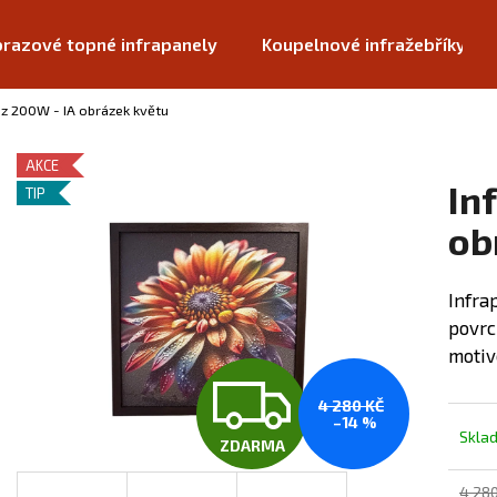
razové topné infrapanely
Koupelnové infražebříky
az 200W - IA obrázek květu
Co potřebujete najít?
AKCE
In
TIP
HLEDAT
ob
Infra
Doporučujeme
povrc
moti
Z
4 280 KČ
–14 %
Skla
ZDARMA
D
4 280