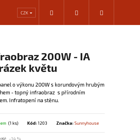
Hledat
Přihlášení
Nákupní
Rámování
Kalkulačka výkonu infrapanelů
KONTA
CZK
košík
fraobraz 200W - IA
rázek květu
panel o výkonu 200W s korundovým hrubým
hem - topný infraobraz s přírodním
vem.
Infratopení na stěnu.
Následující
dem
(1 ks)
Kód:
1203
Značka:
Sunnyhouse
 Kč
–14 %