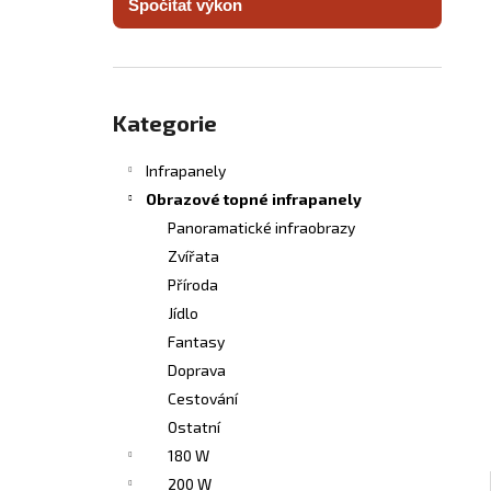
Spočítat výkon
INFRASVĚTLO
l
5 480 Kč
Přeskočit
kategorie
Kategorie
Infrapanely
Obrazové topné infrapanely
Panoramatické infraobrazy
Zvířata
Příroda
Jídlo
Fantasy
Doprava
Cestování
Ostatní
180 W
200 W