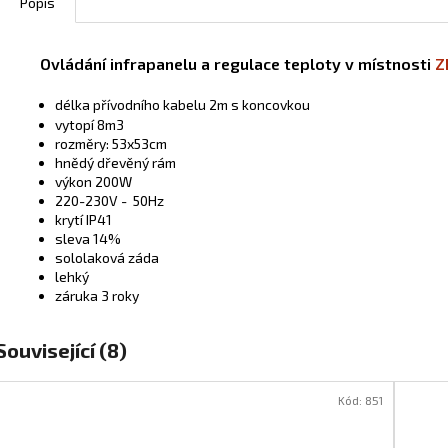
Popis
Ovládání infrapanelu a regulace teploty v místnosti
Z
délka přívodního kabelu 2m s koncovkou
vytopí 8m3
rozměry: 53x53cm
hnědý dřevěný rám
výkon 200W
220-230V - 50Hz
krytí IP41
sleva 14%
sololaková záda
lehký
záruka 3 roky
Související (8)
Kód:
851