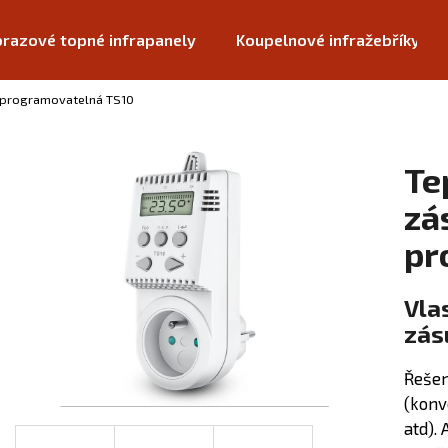
razové topné infrapanely
Koupelnové infražebříky
 programovatelná TS10
Co potřebujete najít?
Te
HLEDAT
zá
pr
Doporučujeme
Vla
zás
Řešen
(konv
atd).