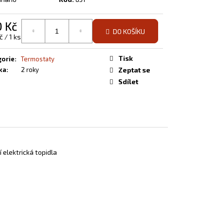
0 Kč
DO KOŠÍKU
á
č / 1 ks
Tisk
gorie
:
Termostaty
ka
:
2 roky
Zeptat se
Sdílet
 elektrická topidla