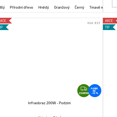
Bílý
Přírodní dřevo
Hnědý
Oranžový
Černý
Tmavě modrý
AKCE
AKCE
Kód:
833
IP
TIP
Z
4 280
KČ
D
ZDARMA
–10 %
A
Infraobraz 200W - Podzim
R
M