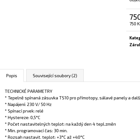
75
Měrn
750 K
cena:
Kate
Záru
Popis
Související soubory (2)
TECHNICKÉ PARAMETRY
* Tepelně spínaná zásuvka TS10 pro přímotopy, sálavé panely a další
* Napájení: 230 V/ 50 Hz
* Spínací prvek: relé
* Hystereze: 0,5°C
* Počet nastavitelných teplot: na každý den 4 tepl.změn
* Min. programovací čas: 30 min.
* Rozsah nastavit. teplot: +3°C až +40°C