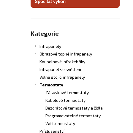
Spočítat výkon
INFRASVĚTLO
l
5 480 Kč
Přeskočit
kategorie
Kategorie
Infrapanely
Obrazové topné infrapanely
Koupelnové infražebříky
Infrapanel se světlem
Volně stojící infrapanely
Termostaty
Zásuvkové termostaty
Kabelové termostaty
Bezdrátové termostaty a čidla
Programovatelné termostaty
Wifi termostaty
Příslušenství