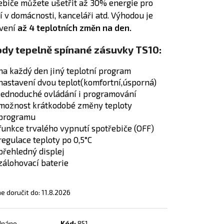
ebiče můžete ušetřit až 30% energie pro
EL S OBRAZEM - 138
í v domácnosti, kanceláři atd. Výhodou je
vení
až 4 teplotních změn na den.
dy tepelně spínané zásuvky TS10:
na každý den jiný teplotní program
nastavení dvou teplot(komfortní,úsporná)
jednoduché ovládání i programování
možnost krátkodobé změny teploty
programu
funkce trvalého vypnutí spotřebiče (OFF)
regulace teploty po 0,5°C
přehledný displej
zálohovací baterie
 doručit do:
11.8.2026
dnáno
Kód:
851