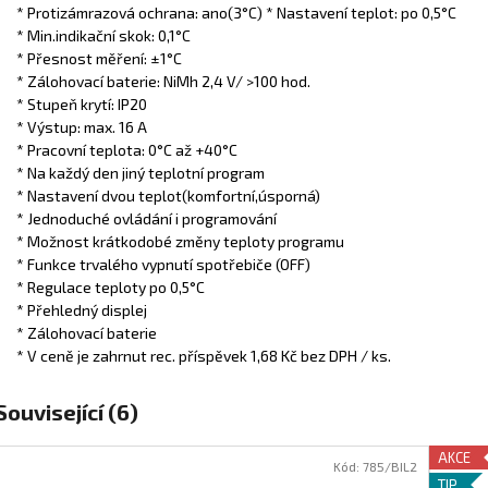
* Protizámrazová ochrana: ano(3°C) * Nastavení teplot: po 0,5°C
* Min.indikační skok: 0,1°C
* Přesnost měření: ±1°C
* Zálohovací baterie: NiMh 2,4 V/ >100 hod.
* Stupeň krytí: IP20
* Výstup: max. 16 A
* Pracovní teplota: 0°C až +40°C
* Na každý den jiný teplotní program
* Nastavení dvou teplot(komfortní,úsporná)
* Jednoduché ovládání i programování
* Možnost krátkodobé změny teploty programu
* Funkce trvalého vypnutí spotřebiče (OFF)
* Regulace teploty po 0,5°C
* Přehledný displej
* Zálohovací baterie
* V ceně je zahrnut rec. příspěvek 1,68 Kč bez DPH / ks.
Související (6)
AKCE
Kód:
785/BIL2
TIP