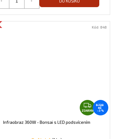
DO KOŠÍKU
Tmavě zelený
Bordó
Intermezzo
Kód:
848
Z
9 730
KČ
D
ZDARMA
–3 %
A
Infraobraz 360W - Bonsai s LED podsvícením
R
M