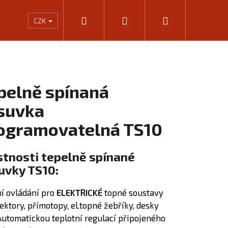
Hledat
Přihlášení
Nákupní
Rámování
Kalkulačka výkonu infrapanelů
KONTA
CZK
košík
pelně spínaná
suvka
ogramovatelná TS10
stnosti tepelně spínané
uvky TS10:
í ovládání pro
ELEKTRICKÉ
topné soustavy
Následující
ektory, přímotopy, el.topné žebříky, desky
 Automatickou teplotní regulací připojeného