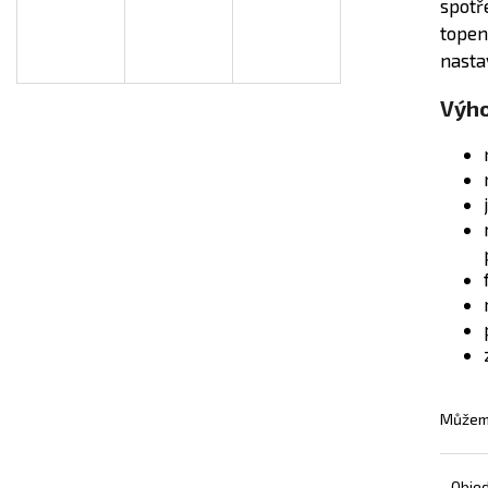
spotř
INFRAPANEL - VLASTNÍ MOTIV
TOPNÝ INFRAPAN
topen
3 800 Kč
3 800 Kč
nasta
Výho
Můžeme
Obje