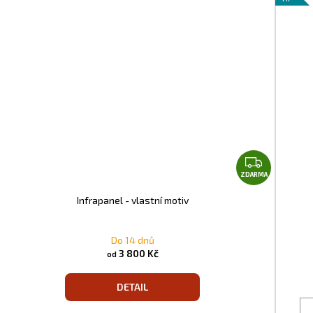
Z
D
ZDARMA
A
Infrapanel - vlastní motiv
R
M
Do 14 dnů
A
3 800 Kč
od
DETAIL