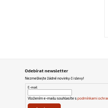
Z
á
Odebírat newsletter
p
Nezmeškejte žádné novinky či slevy!
a
t
E-mail
í
Vložením e-mailu souhlasíte s
podmínkami ochran