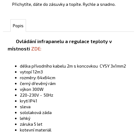
Přichytíte, dáte do zásuvky a topíte. Rychle a snadno.
Popis
Ovládání infrapanelu a regulace teploty v
místnosti
ZDE:
délka přívodního kabelu 2m s koncovkou CYSY 3x1mm2
vytopí 12m3
rozměry: 64x64cm
černý dřevěný rám
výkon 300W
220-230V - 50Hz
krytí IP41
sleva
sololaková záda
lehký
záruka 5 let
kotevní materiál