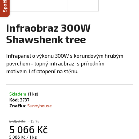
R
a
j
M
í
Infraobraz 300W
A
t
Shawshenk tree
?
Infrapanel o výkonu 300W s korundovým hrubým
povrchem - topný infraobraz s přírodním
motivem.
Infratopení na stěnu.
HLEDAT
Skladem
(1 ks)
D
Kód:
3737
o
Značka:
Sunnyhouse
p
o
5 960 Kč
–15 %
5 066 Kč
r
u
Měrná
5 066 Kč / 1 ks