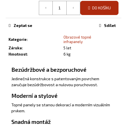
č
cena:
u
DO KOŠÍKU
j
e
Zeptat se
Sdílet
m
e
Obrazové topné
Kategorie
:
infrapanely
Záruka
:
5 let
INFRAPANEL
-
Hmotnost
:
6 kg
VLASTNÍ
MOTIV
Bezúdržbové a bezporuchové
3
800
Jedinečná konstrukce s patentovaným povrchem
Kč
zaručuje bezúdržbovost a nulovou poruchovost.
Moderní a stylové
Topné panely se stanou dekorací a moderním vizuálním
prvkem.
Snadná montáž