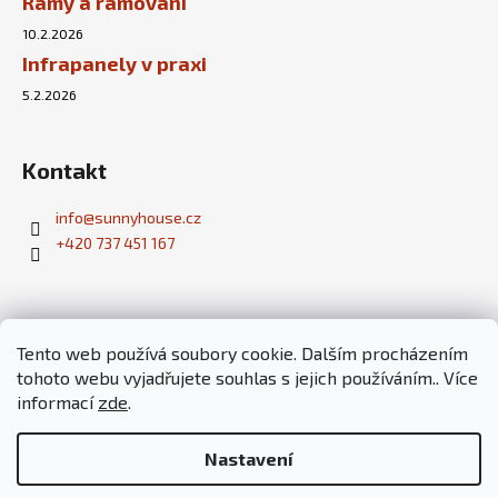
Rámy a rámování
10.2.2026
Infrapanely v praxi
5.2.2026
Kontakt
info
@
sunnyhouse.cz
+420 737 451 167
Tento web používá soubory cookie. Dalším procházením
tohoto webu vyjadřujete souhlas s jejich používáním.. Více
Fotovoltaické elektrárny
Pobyt ve tmě
Paragliding a tandemové lety - škola paraglidingu
informací
zde
.
Český Ráj v akci
Nastavení