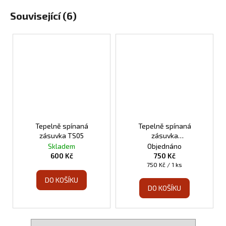
Související (6)
Tepelně spínaná
Tepelně spínaná
zásuvka TS05
zásuvka
programovatelná TS10
Skladem
Objednáno
600 Kč
750 Kč
Měrná
750 Kč / 1 ks
cena:
DO KOŠÍKU
DO KOŠÍKU