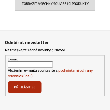
ZOBRAZIT VŠECHNY SOUVISEJÍCÍ PRODUKTY
Z
á
Odebírat newsletter
p
Nezmeškejte žádné novinky či slevy!
a
t
E-mail
í
Vložením e-mailu souhlasíte s
podmínkami ochrany
osobních údajů
PŘIHLÁSIT SE