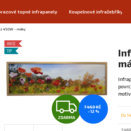
razové topné infrapanely
Koupelnové infražebříky
az 450W - máky
Co potřebujete najít?
AKCE
In
TIP
HLEDAT
má
Infra
Doporučujeme
povrc
moti
Z
7 460 KČ
–12 %
Do 1
ZDARMA
D
7 460