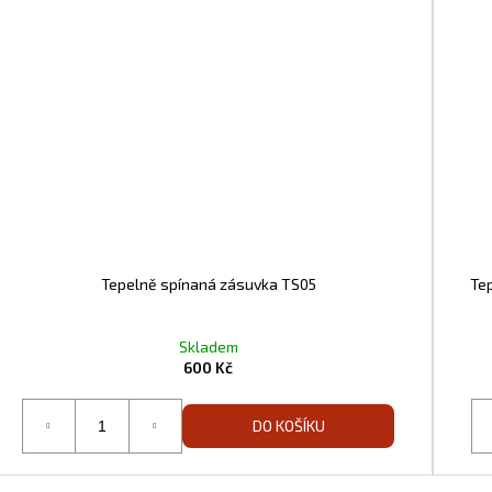
Tepelně spínaná zásuvka TS05
Te
Skladem
600 Kč
DO KOŠÍKU