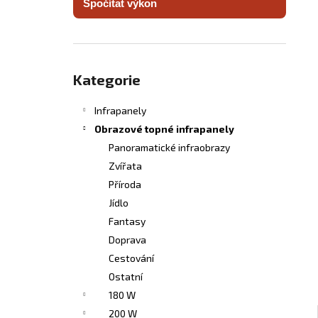
Spočítat výkon
INFRASVĚTLO
l
5 480 Kč
Přeskočit
kategorie
Kategorie
Infrapanely
Obrazové topné infrapanely
Panoramatické infraobrazy
Zvířata
Příroda
Jídlo
Fantasy
Doprava
Cestování
Ostatní
180 W
200 W