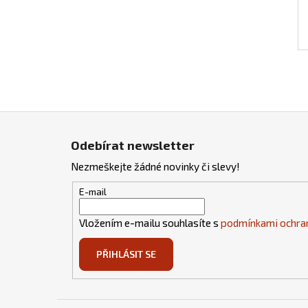
Z
á
Odebírat newsletter
p
Nezmeškejte žádné novinky či slevy!
a
t
E-mail
í
Vložením e-mailu souhlasíte s
podmínkami ochran
PŘIHLÁSIT SE