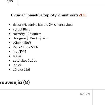
Popis
Ovládání panelů a teploty v místnosti
ZDE:
délka přívodního kabelu 2m s koncovkou
vytopí 18m3
rozměry: 128x46cm
designový dřevěný rám
výkon 450W
220-230V - 50Hz
krytí IP41
sleva
sololaková záda
lehký
záruka 5 let
Související (8)
Kód:
719