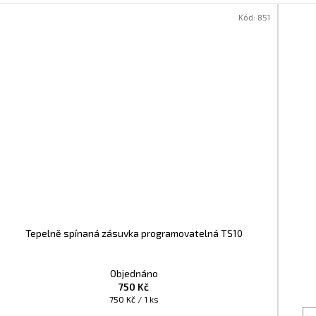
Kód:
851
Tepelně spínaná zásuvka programovatelná TS10
Objednáno
750 Kč
Měrná
750 Kč / 1 ks
cena: