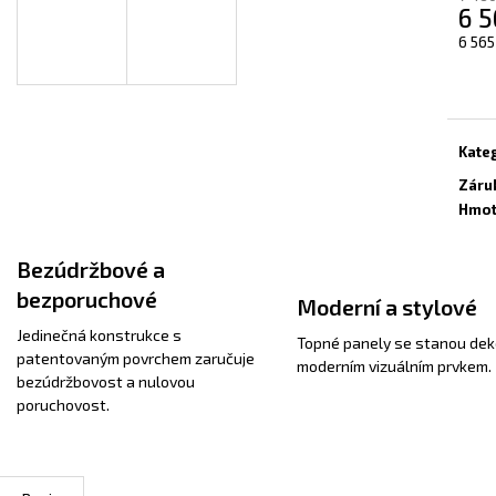
INFRAPANEL - VLASTNÍ MOTIV
TOPNÝ INFRAPAN
6 5
A
3 800 Kč
3 800 Kč
Měrn
6 565
cena:
R
Kate
Záru
M
Hmot
Bezúdržbové a
A
bezporuchové
Moderní a stylové
Jedinečná konstrukce s
Topné panely se stanou dek
patentovaným povrchem zaručuje
moderním vizuálním prvkem.
bezúdržbovost a nulovou
poruchovost.