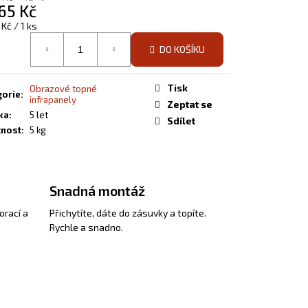
EL S OBRAZEM - 138
65 Kč
á
 Kč / 1 ks
DO KOŠÍKU
Tisk
Obrazové topné
gorie
:
infrapanely
Zeptat se
ka
:
5 let
Sdílet
nost
:
5 kg
Snadná montáž
orací a
Přichytíte, dáte do zásuvky a topíte.
Rychle a snadno.