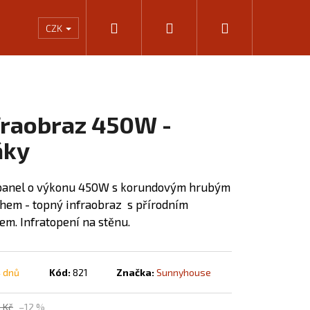
Hledat
Přihlášení
Nákupní
Rámování
Kalkulačka výkonu infrapanelů
KONTA
CZK
košík
fraobraz 450W -
ky
panel o výkonu 450W s korundovým hrubým
hem - topný infraobraz s přírodním
vem.
Infratopení na stěnu.
Následující
4 dnů
Kód:
821
Značka:
Sunnyhouse
 Kč
–12 %