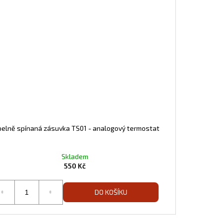
pelně spínaná zásuvka TS01 - analogový termostat
Skladem
550 Kč
DO KOŠÍKU