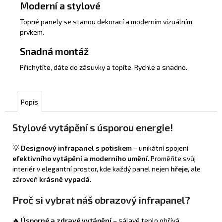
Moderní a stylové
Topné panely se stanou dekorací a moderním vizuálním
prvkem.
Snadná montáž
Přichytíte, dáte do zásuvky a topíte. Rychle a snadno.
Popis
Stylové vytápění s úsporou energie!
💡
Designový infrapanel s potiskem
– unikátní spojení
efektivního vytápění a moderního umění
. Proměňte svůj
interiér v elegantní prostor, kde každý panel nejen
hřeje
, ale
zároveň
krásně vypadá
.
Proč si vybrat náš obrazový infrapanel?
🔥
Úsporné a zdravé vytápění
– sálavé teplo ohřívá