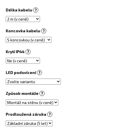
č
u
Délka kabelu
?
j
e
m
Koncovka kabelu
?
e
PŘÍRODNÍ
Krytí IP44
?
INFRAPANEL
900
W
NA
LED podsvícení
?
STĚNU
9
980
Kč
Způsob montáže
?
Prodloužená záruka
?