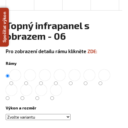
R
a
j
Spočítat výkon
M
í
Topný infrapanel s
A
t
obrazem - 06
?
Pro zobrazení detailu rámu klikněte
ZDE:
Rámy
HLEDAT
D
o
p
Výkon a rozměr
o
r
u