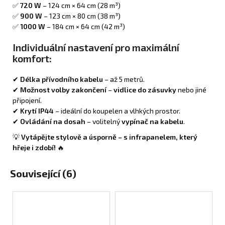
✅
720 W
– 124 cm × 64 cm (28 m³)
✅
900 W
– 123 cm × 80 cm (38 m³)
✅
1000 W
– 184 cm × 64 cm (42 m³)
Individuální nastavení pro maximální
komfort:
✔
Délka přívodního kabelu
– až 5 metrů.
✔
Možnost volby zakončení
–
vidlice do zásuvky
nebo jiné
připojení.
✔
Krytí IP44
– ideální do koupelen a vlhkých prostor.
✔
Ovládání na dosah
– volitelný
vypínač na kabelu
.
💡
Vytápějte stylově a úsporně – s infrapanelem, který
hřeje i zdobí!
🔥
Související (6)