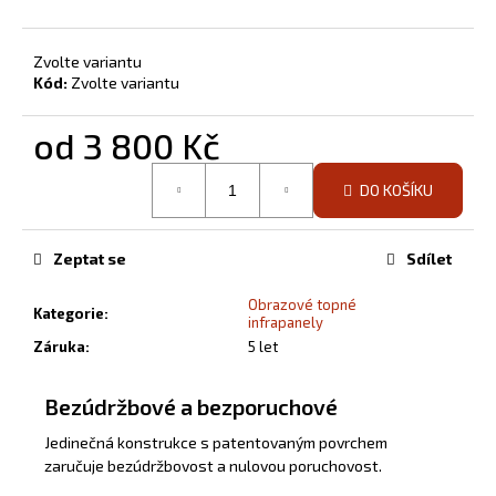
Zvolte variantu
Kód:
Zvolte variantu
od
3 800 Kč
Měrná
DO KOŠÍKU
cena:
Zeptat se
Sdílet
Obrazové topné
Kategorie
:
infrapanely
Záruka
:
5 let
Bezúdržbové a bezporuchové
Jedinečná konstrukce s patentovaným povrchem
zaručuje bezúdržbovost a nulovou poruchovost.