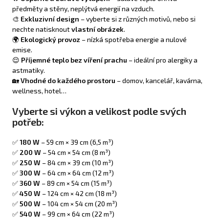
předměty a stěny, neplýtvá energií na vzduch.
🎨
Exkluzivní design
– vyberte si z různých motivů, nebo si
nechte natisknout
vlastní obrázek
.
🌍
Ekologický provoz
– nízká spotřeba energie a nulové
emise.
😌
Příjemné teplo bez víření prachu
– ideální pro alergiky a
astmatiky.
🏡
Vhodné do každého prostoru
– domov, kancelář, kavárna,
wellness, hotel…
Vyberte si výkon a velikost podle svých
potřeb:
✅
180 W
– 59 cm × 39 cm (6,5 m³)
✅
200 W
– 54 cm × 54 cm (8 m³)
✅
250 W
– 84 cm × 39 cm (10 m³)
✅
300 W
– 64 cm × 64 cm (12 m³)
✅
360 W
– 89 cm × 54 cm (15 m³)
✅
450 W
– 124 cm × 42 cm (18 m³)
✅
500 W
– 104 cm × 54 cm (20 m³)
✅
540 W
– 99 cm × 64 cm (22 m³)