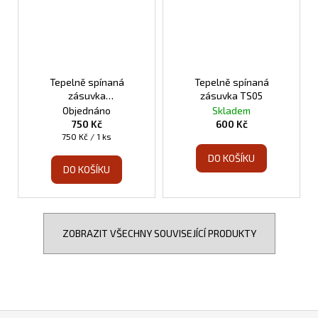
Tepelně spínaná
Tepelně spínaná
zásuvka
zásuvka TS05
programovatelná TS10
Objednáno
Skladem
750 Kč
600 Kč
Měrná
750 Kč / 1 ks
cena:
DO KOŠÍKU
DO KOŠÍKU
ZOBRAZIT VŠECHNY SOUVISEJÍCÍ PRODUKTY