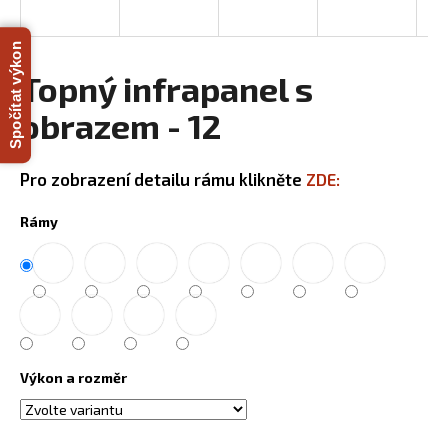
R
a
j
Spočítat výkon
M
í
Topný infrapanel s
A
t
obrazem - 12
?
Pro zobrazení detailu rámu klikněte
ZDE:
Rámy
HLEDAT
D
o
p
Výkon a rozměr
o
r
u