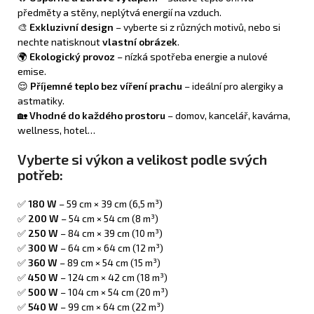
předměty a stěny, neplýtvá energií na vzduch.
🎨
Exkluzivní design
– vyberte si z různých motivů, nebo si
nechte natisknout
vlastní obrázek
.
🌍
Ekologický provoz
– nízká spotřeba energie a nulové
emise.
😌
Příjemné teplo bez víření prachu
– ideální pro alergiky a
astmatiky.
🏡
Vhodné do každého prostoru
– domov, kancelář, kavárna,
wellness, hotel…
Vyberte si výkon a velikost podle svých
potřeb:
✅
180 W
– 59 cm × 39 cm (6,5 m³)
✅
200 W
– 54 cm × 54 cm (8 m³)
✅
250 W
– 84 cm × 39 cm (10 m³)
✅
300 W
– 64 cm × 64 cm (12 m³)
✅
360 W
– 89 cm × 54 cm (15 m³)
✅
450 W
– 124 cm × 42 cm (18 m³)
✅
500 W
– 104 cm × 54 cm (20 m³)
✅
540 W
– 99 cm × 64 cm (22 m³)