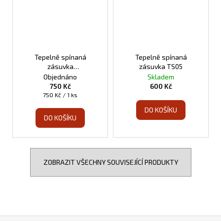
Tepelně spínaná
Tepelně spínaná
zásuvka
zásuvka TS05
programovatelná TS10
Objednáno
Skladem
750 Kč
600 Kč
Měrná
750 Kč / 1 ks
cena:
DO KOŠÍKU
DO KOŠÍKU
ZOBRAZIT VŠECHNY SOUVISEJÍCÍ PRODUKTY