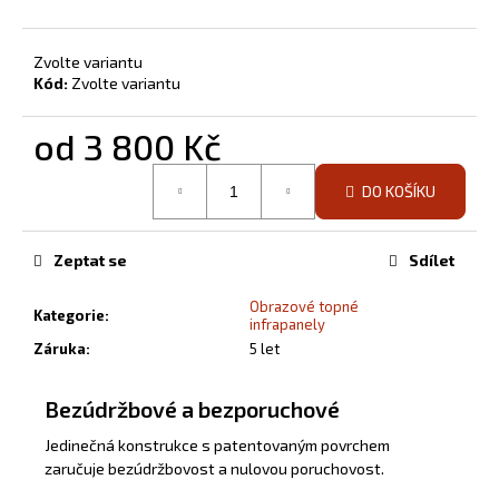
Zvolte variantu
Kód:
Zvolte variantu
od
3 800 Kč
Měrná
DO KOŠÍKU
cena:
Zeptat se
Sdílet
Obrazové topné
Kategorie
:
infrapanely
Záruka
:
5 let
Bezúdržbové a bezporuchové
Jedinečná konstrukce s patentovaným povrchem
zaručuje bezúdržbovost a nulovou poruchovost.