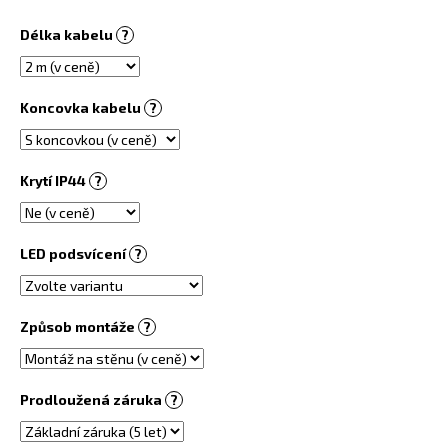
č
u
Délka kabelu
?
j
e
m
Koncovka kabelu
?
e
OBRAZOVÝ
Krytí IP44
?
TOPNÝ
INFRAPANEL
360W
-
LED podsvícení
?
MOTIV
Č.
88
6
Způsob montáže
?
730
Kč
Prodloužená záruka
?