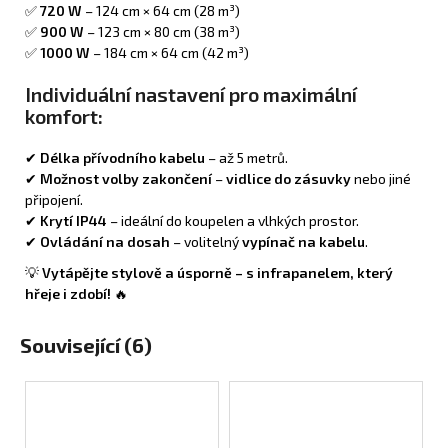
✅
720 W
– 124 cm × 64 cm (28 m³)
✅
900 W
– 123 cm × 80 cm (38 m³)
✅
1000 W
– 184 cm × 64 cm (42 m³)
Individuální nastavení pro maximální
komfort:
✔
Délka přívodního kabelu
– až 5 metrů.
✔
Možnost volby zakončení
–
vidlice do zásuvky
nebo jiné
připojení.
✔
Krytí IP44
– ideální do koupelen a vlhkých prostor.
✔
Ovládání na dosah
– volitelný
vypínač na kabelu
.
💡
Vytápějte stylově a úsporně – s infrapanelem, který
hřeje i zdobí!
🔥
Související (6)