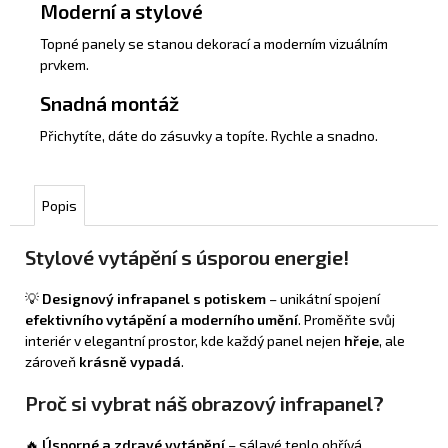
Moderní a stylové
Topné panely se stanou dekorací a moderním vizuálním
prvkem.
Snadná montáž
Přichytíte, dáte do zásuvky a topíte. Rychle a snadno.
Popis
Stylové vytápění s úsporou energie!
💡
Designový infrapanel s potiskem
– unikátní spojení
efektivního vytápění a moderního umění
. Proměňte svůj
interiér v elegantní prostor, kde každý panel nejen
hřeje
, ale
zároveň
krásně vypadá
.
Proč si vybrat náš obrazový infrapanel?
🔥
Úsporné a zdravé vytápění
– sálavé teplo ohřívá