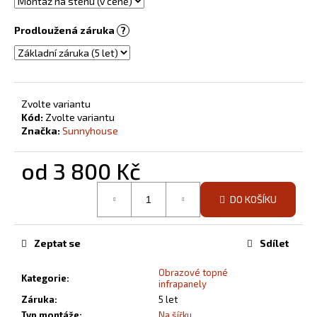
Prodloužená záruka
?
Zvolte variantu
Kód:
Zvolte variantu
Značka:
Sunnyhouse
od
3 800 Kč
Měrná
DO KOŠÍKU
cena:
Zeptat se
Sdílet
Obrazové topné
Kategorie
:
infrapanely
Záruka
:
5 let
Typ montáže
:
Na šířku