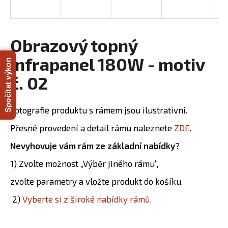
R
a
j
M
í
Obrazový topný
A
t
infrapanel 180W - motiv
Spočítat výkon
?
č. 02
Fotografie produktu s rámem jsou ilustrativní.
HLEDAT
Přesné provedení a detail rámu naleznete
ZDE
.
Nevyhovuje vám rám ze základní nabídky
?
D
1) Zvolte možnost „Výběr jiného rámu“,
o
zvolte parametry a vložte produkt do košíku.
p
o
2)
Vyberte si z široké nabídky rámů.
r
u