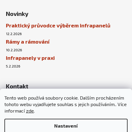
Novinky
Praktický průvodce výběrem infrapanelů
12.2.2026
Rámy a rámování
10.2.2026
Infrapanely v praxi
5.2.2026
Kontakt
Tento web používá soubory cookie. Dalším procházením
info
@
sunnyhouse.cz
tohoto webu vyjadřujete souhlas s jejich používáním.. Více
+420 737 451 167
informací
zde
.
Nastavení