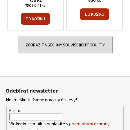
750 Kč
600 Kč
Měrná
750 Kč / 1 ks
cena:
DO KOŠÍKU
DO KOŠÍKU
ZOBRAZIT VŠECHNY SOUVISEJÍCÍ PRODUKTY
Z
á
Odebírat newsletter
p
Nezmeškejte žádné novinky či slevy!
a
t
E-mail
í
Vložením e-mailu souhlasíte s
podmínkami ochrany