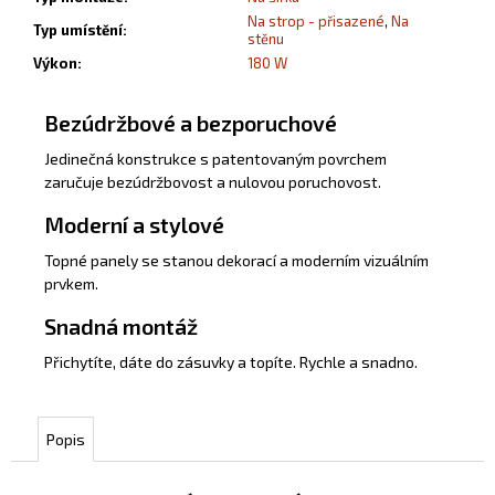
Na strop - přisazené
,
Na
Typ umístění
:
stěnu
Výkon
:
180 W
Bezúdržbové a bezporuchové
Jedinečná konstrukce s patentovaným povrchem
zaručuje bezúdržbovost a nulovou poruchovost.
Moderní a stylové
Topné panely se stanou dekorací a moderním vizuálním
prvkem.
Snadná montáž
Přichytíte, dáte do zásuvky a topíte. Rychle a snadno.
Popis