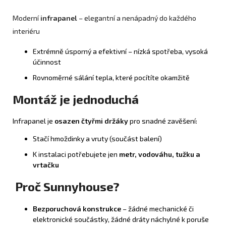
Moderní
infrapanel
– elegantní a nenápadný do každého
interiéru
Extrémně úsporný a efektivní – nízká spotřeba, vysoká
účinnost
Rovnoměrné sálání tepla, které pocítíte okamžitě
Montáž je jednoduchá
Infrapanel je
osazen čtyřmi držáky
pro snadné zavěšení:
Stačí hmoždinky a vruty (součást balení)
K instalaci potřebujete jen
metr, vodováhu, tužku a
vrtačku
Proč Sunnyhouse?
Bezporuchová konstrukce
– žádné mechanické či
elektronické součástky, žádné dráty náchylné k poruše