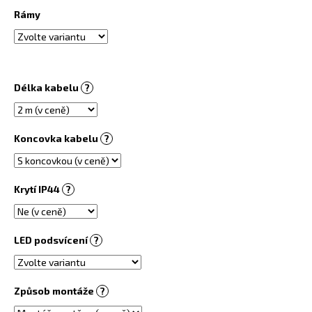
č
Rámy
u
j
e
m
e
Délka kabelu
?
PŘÍRODNÍ
INFRAPANEL
Koncovka kabelu
?
500
W
PŘISAZENÝ
STROPNÍ
Krytí IP44
?
7
050
Kč
LED podsvícení
?
Způsob montáže
?