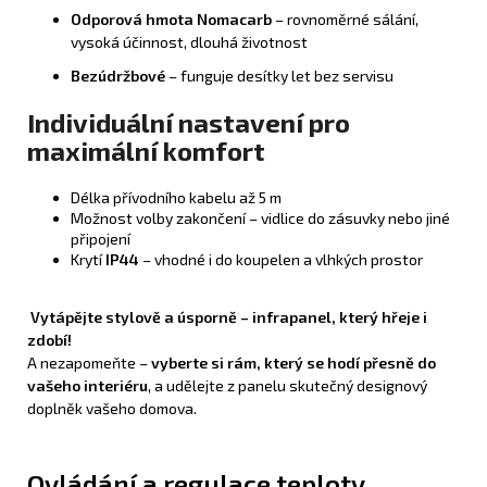
Odporová hmota Nomacarb
– rovnoměrné sálání,
vysoká účinnost, dlouhá životnost
Bezúdržbové
– funguje desítky let bez servisu
Individuální nastavení pro
maximální komfort
Délka přívodního kabelu až 5 m
Možnost volby zakončení – vidlice do zásuvky nebo jiné
připojení
Krytí
IP44
– vhodné i do koupelen a vlhkých prostor
Vytápějte stylově a úsporně – infrapanel, který hřeje i
zdobí!
A nezapomeňte –
vyberte si rám, který se hodí přesně do
vašeho interiéru
, a udělejte z panelu skutečný designový
doplněk vašeho domova.
Ovládání a regulace teploty