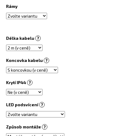
č
Rámy
u
j
e
m
e
Délka kabelu
?
INFRAPANEL
-
Koncovka kabelu
?
VLASTNÍ
MOTIV
3
800
Krytí IP44
?
Kč
LED podsvícení
?
Způsob montáže
?