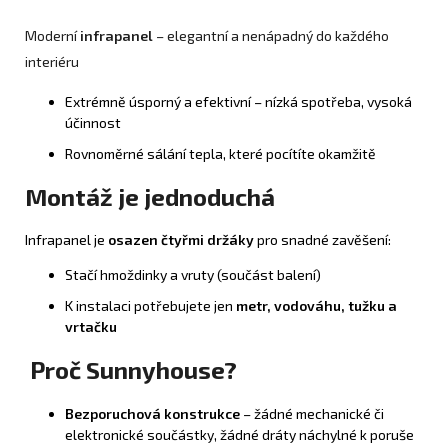
Moderní
infrapanel
– elegantní a nenápadný do každého
interiéru
Extrémně úsporný a efektivní – nízká spotřeba, vysoká
účinnost
Rovnoměrné sálání tepla, které pocítíte okamžitě
Montáž je jednoduchá
Infrapanel je
osazen čtyřmi držáky
pro snadné zavěšení:
Stačí hmoždinky a vruty (součást balení)
K instalaci potřebujete jen
metr, vodováhu, tužku a
vrtačku
Proč Sunnyhouse?
Bezporuchová konstrukce
– žádné mechanické či
elektronické součástky, žádné dráty náchylné k poruše