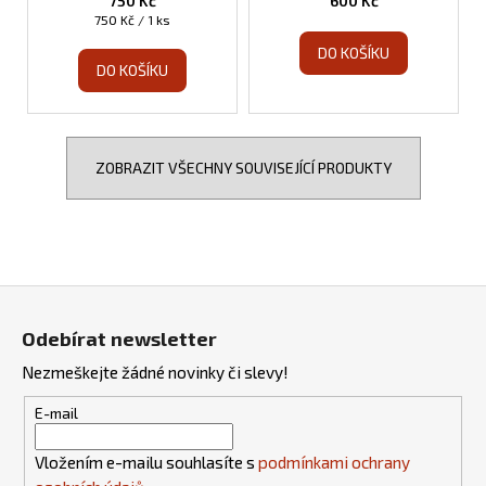
750 Kč
600 Kč
Měrná
750 Kč / 1 ks
cena:
DO KOŠÍKU
DO KOŠÍKU
ZOBRAZIT VŠECHNY SOUVISEJÍCÍ PRODUKTY
Z
á
Odebírat newsletter
p
Nezmeškejte žádné novinky či slevy!
a
t
E-mail
í
Vložením e-mailu souhlasíte s
podmínkami ochrany