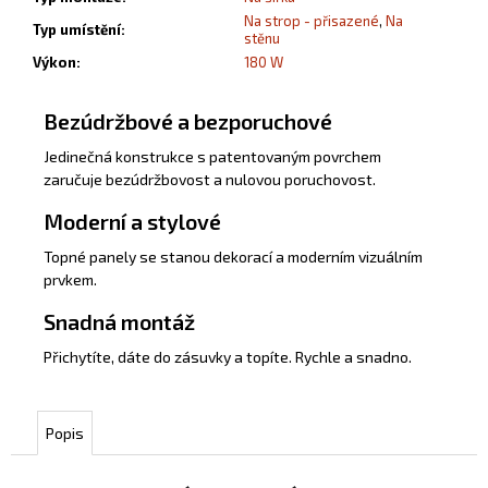
Na strop - přisazené
,
Na
Typ umístění
:
stěnu
Výkon
:
180 W
Bezúdržbové a bezporuchové
Jedinečná konstrukce s patentovaným povrchem
zaručuje bezúdržbovost a nulovou poruchovost.
Moderní a stylové
Topné panely se stanou dekorací a moderním vizuálním
prvkem.
Snadná montáž
Přichytíte, dáte do zásuvky a topíte. Rychle a snadno.
Popis