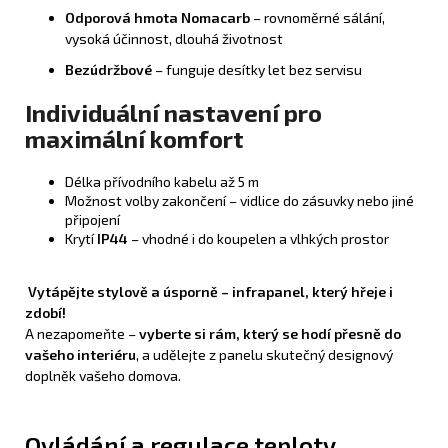
Odporová hmota Nomacarb
– rovnoměrné sálání,
vysoká účinnost, dlouhá životnost
Bezúdržbové
– funguje desítky let bez servisu
Individuální nastavení pro
maximální komfort
Délka přívodního kabelu až 5 m
Možnost volby zakončení – vidlice do zásuvky nebo jiné
připojení
Krytí
IP44
– vhodné i do koupelen a vlhkých prostor
Vytápějte stylově a úsporně – infrapanel, který hřeje i
zdobí!
A nezapomeňte –
vyberte si rám, který se hodí přesně do
vašeho interiéru
, a udělejte z panelu skutečný designový
doplněk vašeho domova.
Ovládání a regulace teploty