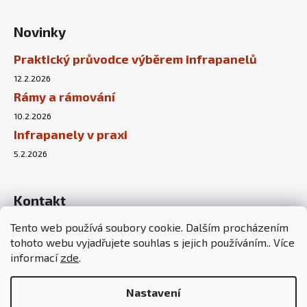
Novinky
Praktický průvodce výběrem infrapanelů
12.2.2026
Rámy a rámování
10.2.2026
Infrapanely v praxi
5.2.2026
Kontakt
Tento web používá soubory cookie. Dalším procházením
info
@
sunnyhouse.cz
tohoto webu vyjadřujete souhlas s jejich používáním.. Více
+420 737 451 167
informací
zde
.
Nastavení