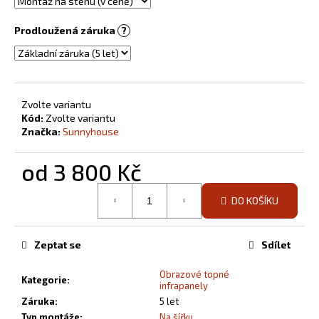
Prodloužená záruka
?
Zvolte variantu
Kód:
Zvolte variantu
Značka:
Sunnyhouse
od
3 800 Kč
Měrná
DO KOŠÍKU
cena:
Zeptat se
Sdílet
Obrazové topné
Kategorie
:
infrapanely
Záruka
:
5 let
Typ montáže
:
Na šířku