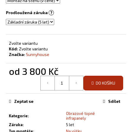
Prodloužená záruka
?
Zvolte variantu
Kód:
Zvolte variantu
Značka:
Sunnyhouse
od
3 800 Kč
Měrná
DO KOŠÍKU
cena:
Zeptat se
Sdílet
Obrazové topné
Kategorie
:
infrapanely
Záruka
:
5 let
Typ montáže
:
Na výšku