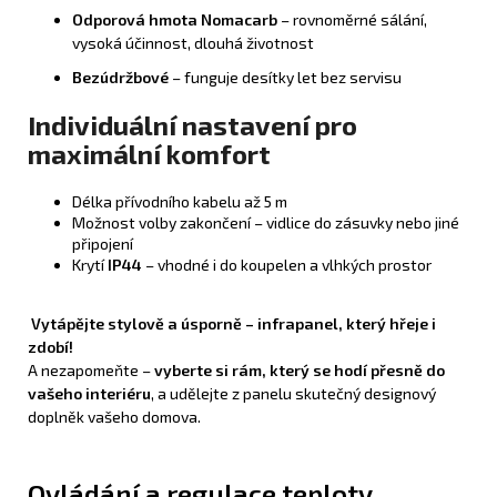
Odporová hmota Nomacarb
– rovnoměrné sálání,
vysoká účinnost, dlouhá životnost
Bezúdržbové
– funguje desítky let bez servisu
Individuální nastavení pro
maximální komfort
Délka přívodního kabelu až 5 m
Možnost volby zakončení – vidlice do zásuvky nebo jiné
připojení
Krytí
IP44
– vhodné i do koupelen a vlhkých prostor
Vytápějte stylově a úsporně – infrapanel, který hřeje i
zdobí!
A nezapomeňte –
vyberte si rám, který se hodí přesně do
vašeho interiéru
, a udělejte z panelu skutečný designový
doplněk vašeho domova.
Ovládání a regulace teploty