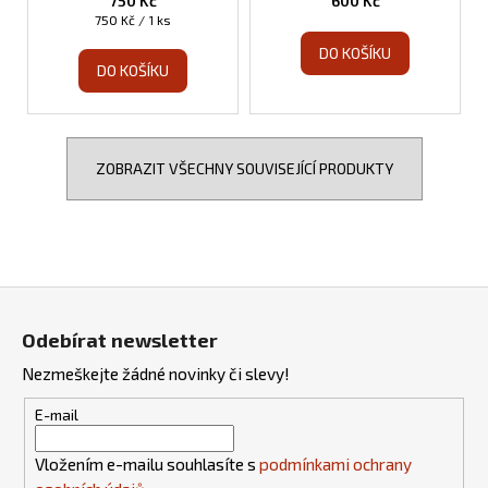
750 Kč
600 Kč
Měrná
750 Kč / 1 ks
cena:
DO KOŠÍKU
DO KOŠÍKU
ZOBRAZIT VŠECHNY SOUVISEJÍCÍ PRODUKTY
Z
á
Odebírat newsletter
p
Nezmeškejte žádné novinky či slevy!
a
t
E-mail
í
Vložením e-mailu souhlasíte s
podmínkami ochrany