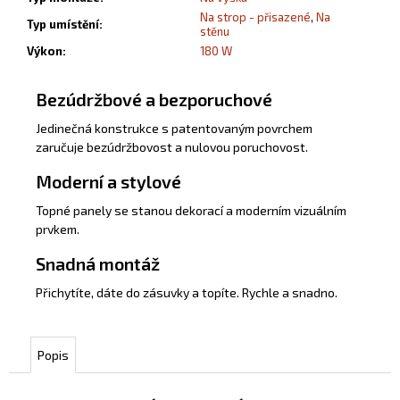
Na strop - přisazené
,
Na
Typ umístění
:
stěnu
Výkon
:
180 W
Bezúdržbové a bezporuchové
Jedinečná konstrukce s patentovaným povrchem
zaručuje bezúdržbovost a nulovou poruchovost.
Moderní a stylové
Topné panely se stanou dekorací a moderním vizuálním
prvkem.
Snadná montáž
Přichytíte, dáte do zásuvky a topíte. Rychle a snadno.
Popis