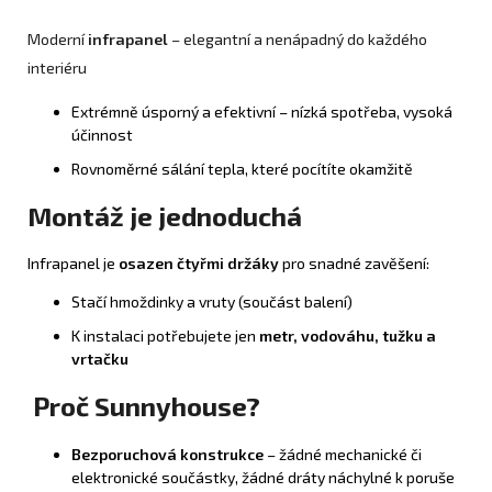
Moderní
infrapanel
– elegantní a nenápadný do každého
interiéru
Extrémně úsporný a efektivní – nízká spotřeba, vysoká
účinnost
Rovnoměrné sálání tepla, které pocítíte okamžitě
Montáž je jednoduchá
Infrapanel je
osazen čtyřmi držáky
pro snadné zavěšení:
Stačí hmoždinky a vruty (součást balení)
K instalaci potřebujete jen
metr, vodováhu, tužku a
vrtačku
Proč Sunnyhouse?
Bezporuchová konstrukce
– žádné mechanické či
elektronické součástky, žádné dráty náchylné k poruše