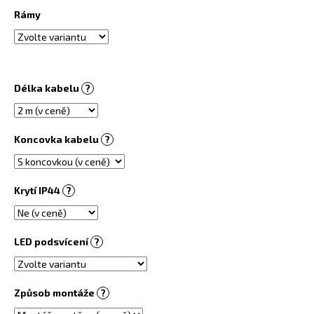
č
Rámy
u
j
e
m
e
Délka kabelu
?
OBRAZOVÝ
TOPNÝ
Koncovka kabelu
?
INFRAPANEL
450W
-
MOTIV
Krytí IP44
?
Č.
01
6
730
LED podsvícení
?
Kč
Způsob montáže
?