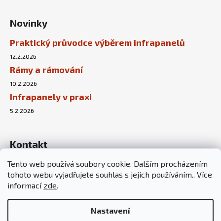
Novinky
Praktický průvodce výběrem infrapanelů
12.2.2026
Rámy a rámování
10.2.2026
Infrapanely v praxi
5.2.2026
Kontakt
Tento web používá soubory cookie. Dalším procházením
info
@
sunnyhouse.cz
tohoto webu vyjadřujete souhlas s jejich používáním.. Více
+420 737 451 167
informací
zde
.
Nastavení