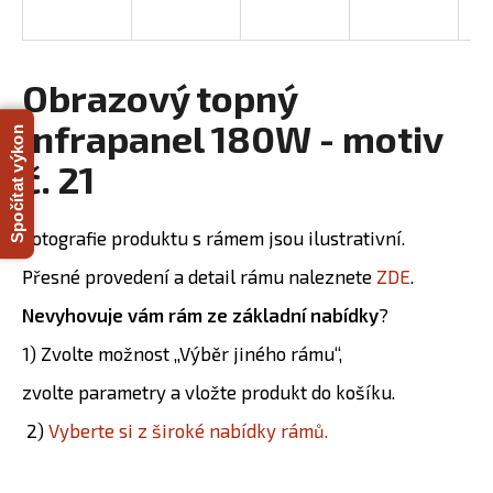
R
a
j
M
í
Obrazový topný
A
t
infrapanel 180W - motiv
Spočítat výkon
?
č. 21
Fotografie produktu s rámem jsou ilustrativní.
HLEDAT
Přesné provedení a detail rámu naleznete
ZDE
.
Nevyhovuje vám rám ze základní nabídky
?
D
1) Zvolte možnost „Výběr jiného rámu“,
o
zvolte parametry a vložte produkt do košíku.
p
o
2)
Vyberte si z široké nabídky rámů.
r
u