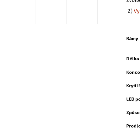
INFRAPANEL - VLASTNÍ MOTIV
TOPNÝ INFRAPAN
A
2)
Vy
3 800 Kč
3 800 Kč
R
Rámy
M
Délka
Konco
A
Krytí 
LED p
Způso
Prodl