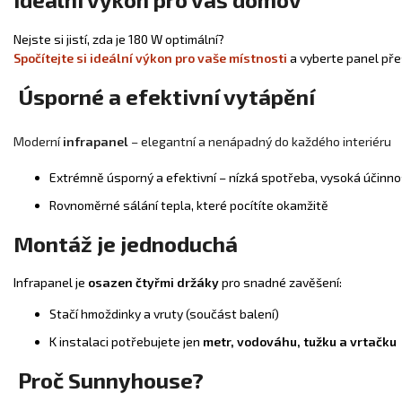
Nejste si jistí, zda je 180 W optimální?
Spočítejte si ideální výkon pro vaše místnosti
a vyberte panel pře
Úsporné a efektivní vytápění
Moderní
infrapanel
– elegantní a nenápadný do každého interiéru
Extrémně úsporný a efektivní – nízká spotřeba, vysoká účinno
Rovnoměrné sálání tepla, které pocítíte okamžitě
Montáž je jednoduchá
Infrapanel je
osazen čtyřmi držáky
pro snadné zavěšení:
Stačí hmoždinky a vruty (součást balení)
K instalaci potřebujete jen
metr, vodováhu, tužku a vrtačku
Proč Sunnyhouse?