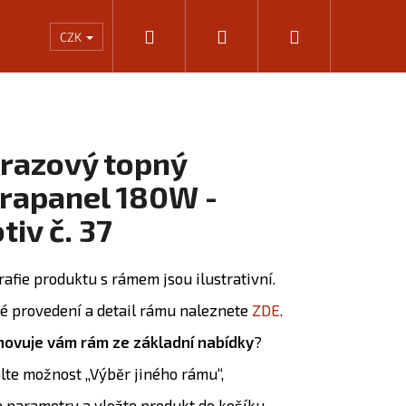
Hledat
Přihlášení
Nákupní
Rámování
Kalkulačka výkonu infrapanelů
KONTA
CZK
košík
razový topný
frapanel 180W -
tiv č. 37
rafie produktu s rámem jsou ilustrativní.
é provedení a detail rámu naleznete
ZDE
.
ovuje vám rám ze základní nabídky
?
Následující
olte možnost „Výběr jiného rámu“,
e parametry a vložte produkt do košíku.