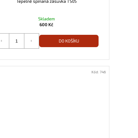
Tepelně spínaná zásuvka TS05
Skladem
600 Kč
DO KOŠÍKU
Kód:
746