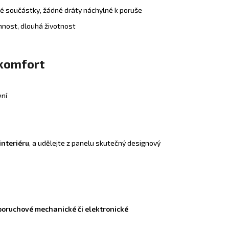
ké součástky, žádné dráty náchylné k poruše
nnost, dlouhá životnost
 komfort
ení
interiéru
, a udělejte z panelu skutečný designový
poruchové mechanické či elektronické