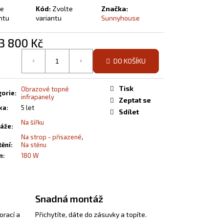
te
Kód:
Zvolte
Značka:
ntu
variantu
Sunnyhouse
3 800 Kč
á
DO KOŠÍKU
Tisk
Obrazové topné
gorie
:
infrapanely
Zeptat se
ka
:
5 let
Sdílet
Na šířku
áže
:
Na strop - přisazené
,
tění
:
Na stěnu
n
:
180 W
Snadná montáž
orací a
Přichytíte, dáte do zásuvky a topíte.