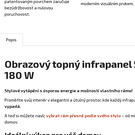
patentovaným povrchem zaručuje
moderním vizuálním prvkem.
bezúdržbovost a nulovou
poruchovost.
Popis
Obrazový topný infrapanel
180 W
Stylové vytápění s úsporou energie a možností vlastního rámu!
Proměňte svůj interiér v elegantní a útulný prostor, kde každý infra
vypadá
.
A teď si můžete navíc
vybrat rám přesně podle svého stylu
– od mi
domov.
Ideální výkon pro váš domov