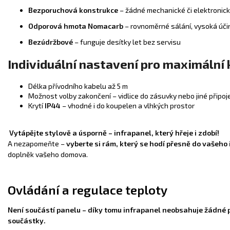
Bezporuchová konstrukce
– žádné mechanické či elektronic
Odporová hmota Nomacarb
– rovnoměrné sálání, vysoká úči
Bezúdržbové
– funguje desítky let bez servisu
Individuální nastavení pro maximální
Délka přívodního kabelu až 5 m
Možnost volby zakončení – vidlice do zásuvky nebo jiné připoj
Krytí
IP44
– vhodné i do koupelen a vlhkých prostor
Vytápějte stylově a úsporně – infrapanel, který hřeje i zdobí!
A nezapomeňte –
vyberte si rám, který se hodí přesně do vašeho 
doplněk vašeho domova.
Ovládání a regulace teploty
Není součástí panelu – díky tomu infrapanel neobsahuje žádné 
součástky.