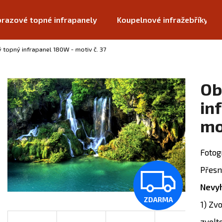
razové topné infrapanely
Koupelnové infražebříky
 topný infrapanel 180W - motiv č. 37
Co potřebujete najít?
Ob
HLEDAT
in
mo
Doporučujeme
Fotog
Z
Přesn
Nevyh
ZDARMA
D
1) Zv
zvolt