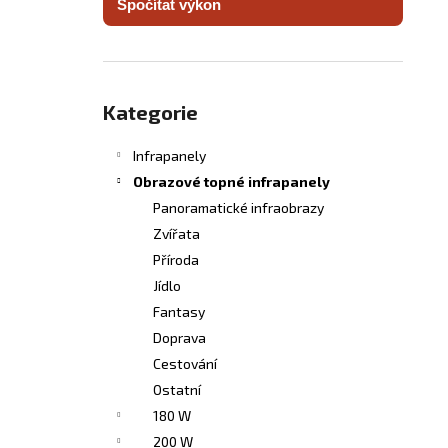
Spočítat výkon
INFRASVĚTLO
l
5 480 Kč
Přeskočit
kategorie
Kategorie
Infrapanely
Obrazové topné infrapanely
Panoramatické infraobrazy
Zvířata
Příroda
Jídlo
Fantasy
Doprava
Cestování
Ostatní
180 W
200 W