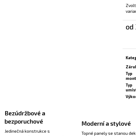
Zvol
varia
od
Měrn
cena:
Kate
Záru
Typ
mont
Typ
umís
Výko
Bezúdržbové a
bezporuchové
Moderní a stylové
Jedinečná konstrukce s
Topné panely se stanou dek