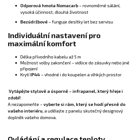
Odporová hmota Nomacarb
– rovnoměrné sálání,
vysoká účinnost, dlouhá životnost
Bezúdržbové
– funguje desítky let bez servisu
Individuální nastavení pro
maximální komfort
Délka přívodního kabelu až 5 m
Možnost volby zakončení – vidlice do zásuvky nebo jiné
připojení
Krytí
IP44
– vhodné i do koupelen a vlhkých prostor
Vytápějte stylově a úsporně – infrapanel, který hřeje i
zdobí!
A nezapomeňte –
vyberte si rám, který se hodí přesně do
vašeho interiéru
, a udělejte z panelu skutečný designový
doplněk vašeho domova.
Ovládání a regulace teploty