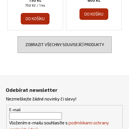
750 Kč
600 Kč
Měrná
750 Kč / 1 ks
cena:
DO KOŠÍKU
DO KOŠÍKU
ZOBRAZIT VŠECHNY SOUVISEJÍCÍ PRODUKTY
Z
á
Odebírat newsletter
p
Nezmeškejte žádné novinky či slevy!
a
t
E-mail
í
Vložením e-mailu souhlasíte s
podmínkami ochrany