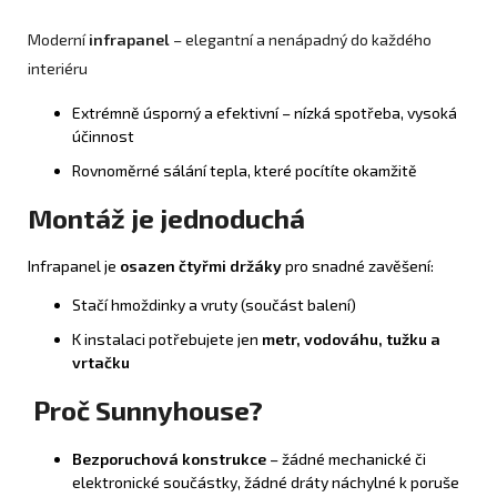
Moderní
infrapanel
– elegantní a nenápadný do každého
interiéru
Extrémně úsporný a efektivní – nízká spotřeba, vysoká
účinnost
Rovnoměrné sálání tepla, které pocítíte okamžitě
Montáž je jednoduchá
Infrapanel je
osazen čtyřmi držáky
pro snadné zavěšení:
Stačí hmoždinky a vruty (součást balení)
K instalaci potřebujete jen
metr, vodováhu, tužku a
vrtačku
Proč Sunnyhouse?
Bezporuchová konstrukce
– žádné mechanické či
elektronické součástky, žádné dráty náchylné k poruše