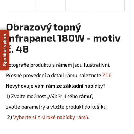
R
a
j
M
í
Obrazový topný
A
t
infrapanel 180W - motiv
Spočítat výkon
?
č. 48
Fotografie produktu s rámem jsou ilustrativní.
HLEDAT
Přesné provedení a detail rámu naleznete
ZDE
.
Nevyhovuje vám rám ze základní nabídky
?
D
1) Zvolte možnost „Výběr jiného rámu“,
o
zvolte parametry a vložte produkt do košíku.
p
o
2)
Vyberte si z široké nabídky rámů.
r
u