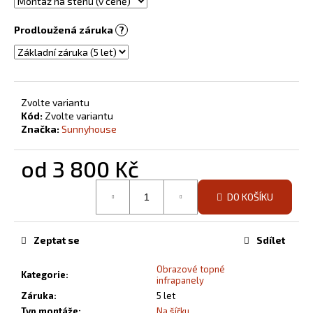
Prodloužená záruka
?
Zvolte variantu
Kód:
Zvolte variantu
Značka:
Sunnyhouse
od
3 800 Kč
Měrná
DO KOŠÍKU
cena:
Zeptat se
Sdílet
Obrazové topné
Kategorie
:
infrapanely
Záruka
:
5 let
Typ montáže
:
Na šířku