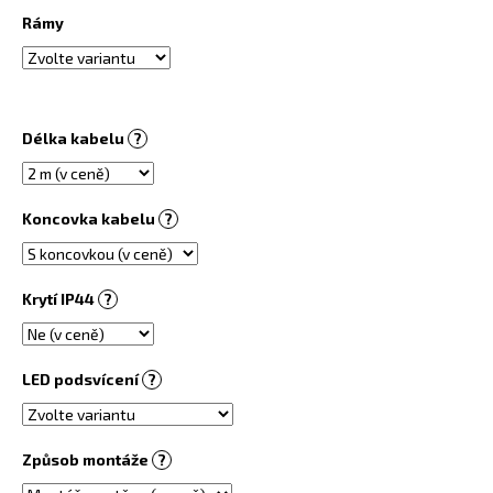
č
Rámy
u
j
e
m
e
Délka kabelu
?
OBRAZOVÝ
TOPNÝ
Koncovka kabelu
?
INFRAPANEL
360W
-
MOTIV
Krytí IP44
?
Č.
90
6
730
LED podsvícení
?
Kč
Způsob montáže
?