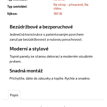
Na strop - přisazené
,
Na
Typ umístění
:
stěnu
Výkon
:
180 W
Bezúdržbové a bezporuchové
Jedinečná konstrukce s patentovaným povrchem
zaručuje bezúdržbovost a nulovou poruchovost.
Moderní a stylové
Topné panely se stanou dekorací a moderním vizuálním
prvkem.
Snadná montáž
Přichytíte, dáte do zásuvky a topíte. Rychle a snadno.
Popis