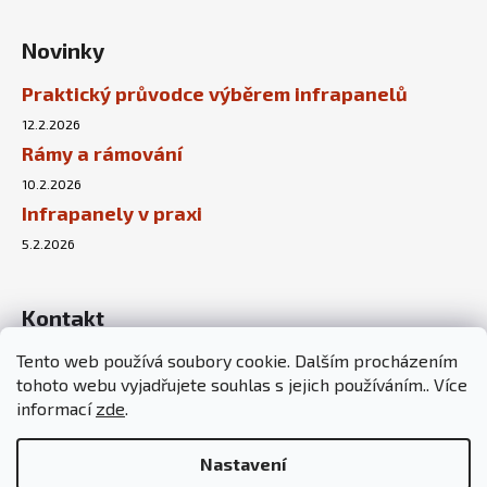
Novinky
Praktický průvodce výběrem infrapanelů
12.2.2026
Rámy a rámování
10.2.2026
Infrapanely v praxi
5.2.2026
Kontakt
Tento web používá soubory cookie. Dalším procházením
info
@
sunnyhouse.cz
tohoto webu vyjadřujete souhlas s jejich používáním.. Více
+420 737 451 167
informací
zde
.
Nastavení