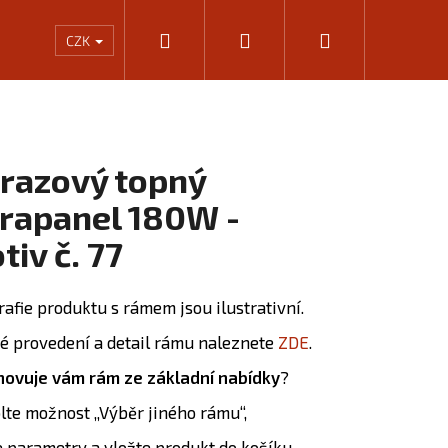
Hledat
Přihlášení
Nákupní
Rámování
Kalkulačka výkonu infrapanelů
KONTA
CZK
košík
razový topný
frapanel 180W -
tiv č. 77
rafie produktu s rámem jsou ilustrativní.
é provedení a detail rámu naleznete
ZDE
.
ovuje vám rám ze základní nabídky
?
Následující
olte možnost „Výběr jiného rámu“,
e parametry a vložte produkt do košíku.