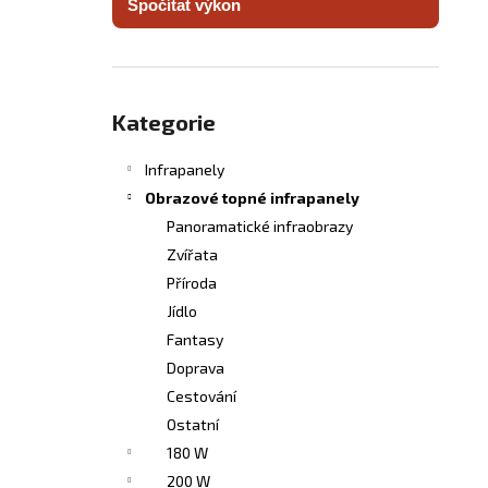
Spočítat výkon
INFRASVĚTLO
l
5 480 Kč
Přeskočit
kategorie
Kategorie
Infrapanely
Obrazové topné infrapanely
Panoramatické infraobrazy
Zvířata
Příroda
Jídlo
Fantasy
Doprava
Cestování
Ostatní
180 W
200 W