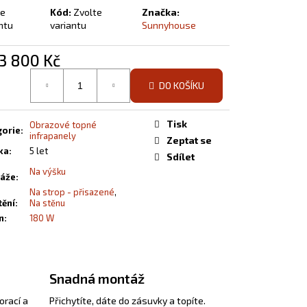
te
Kód:
Zvolte
Značka:
ntu
variantu
Sunnyhouse
3 800 Kč
á
DO KOŠÍKU
Tisk
Obrazové topné
gorie
:
infrapanely
Zeptat se
ka
:
5 let
Sdílet
Na výšku
áže
:
Na strop - přisazené
,
tění
:
Na stěnu
n
:
180 W
Snadná montáž
orací a
Přichytíte, dáte do zásuvky a topíte.