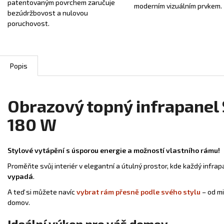
patentovaným povrchem zaručuje
moderním vizuálním prvkem.
bezúdržbovost a nulovou
poruchovost.
Popis
Obrazový topný infrapanel
180 W
Stylové vytápění s úsporou energie a možností vlastního rámu!
Proměňte svůj interiér v elegantní a útulný prostor, kde každý infra
vypadá
.
A teď si můžete navíc
vybrat rám přesně podle svého stylu
– od mi
domov.
Ideální výkon pro váš domov