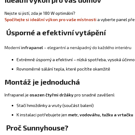
Nejste si jistí, zda je 180 W optimální?
Spočítejte si ideální výkon pro vaše místnosti
a vyberte panel pře
Úsporné a efektivní vytápění
Moderní
infrapanel
– elegantní a nenápadný do každého interiéru
Extrémně úsporný a efektivní – nízká spotřeba, vysoká účinno
Rovnoměrné sálání tepla, které pocítíte okamžitě
Montáž je jednoduchá
Infrapanel je
osazen čtyřmi držáky
pro snadné zavěšení:
Stačí hmoždinky a vruty (součást balení)
K instalaci potřebujete jen
metr, vodováhu, tužku a vrtačku
Proč Sunnyhouse?