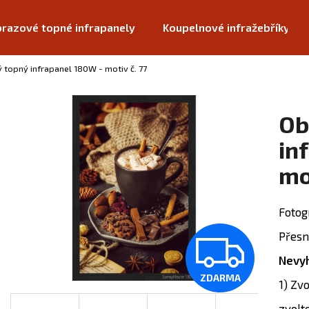
razové topné infrapanely
Koupelnové infražebříky
 topný infrapanel 180W - motiv č. 77
Co potřebujete najít?
Ob
HLEDAT
in
mo
Doporučujeme
Fotog
Z
Přesn
Nevyh
ZDARMA
D
1) Zv
zvolt