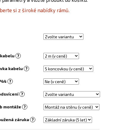
EL S OBRAZEM - 138
berte si z široké nabídky rámů.
 kabelu
?
vka kabelu
?
IP44
?
odsvícení
?
b montáže
?
oužená záruka
?