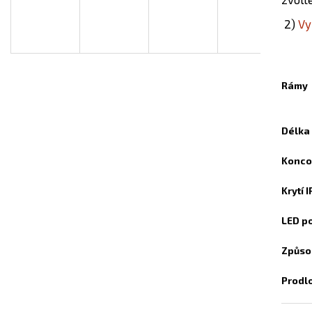
INFRAPANEL - VLASTNÍ MOTIV
TOPNÝ INFRAPAN
A
2)
Vy
3 800 Kč
3 800 Kč
R
Rámy
M
Délka
Konco
A
Krytí 
LED p
Způso
Prodl