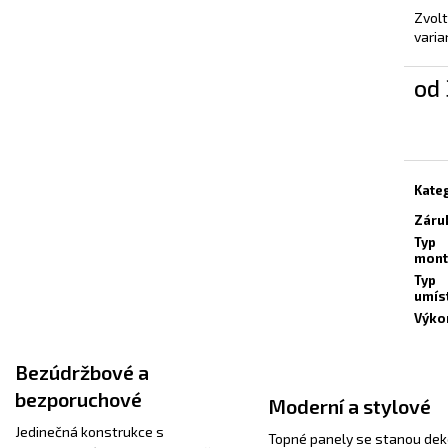
Zvol
varia
od
Měrn
cena:
Kate
Záru
Typ
mont
Typ
umís
Výko
Bezúdržbové a
bezporuchové
Moderní a stylové
Jedinečná konstrukce s
Topné panely se stanou dek