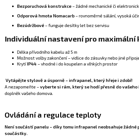
Bezporuchová konstrukce
– žádné mechanické či elektronic
Odporová hmota Nomacarb
– rovnoměrné sálání, vysoká úči
Bezúdržbové
– funguje desítky let bez servisu
Individuální nastavení pro maximální
Délka přívodního kabelu až 5 m
Možnost volby zakončení – vidlice do zásuvky nebo jiné připoj
Krytí
IP44
– vhodné i do koupelen a vlhkých prostor
Vytápějte stylově a úsporně – infrapanel, který hřeje i zdobí!
A nezapomeňte –
vyberte si rám, který se hodí přesně do vašeho 
doplněk vašeho domova.
Ovládání a regulace teploty
Není součástí panelu – díky tomu infrapanel neobsahuje žádné 
součástky.