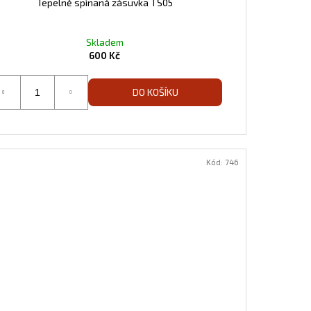
Tepelně spínaná zásuvka TS05
Skladem
600 Kč
DO KOŠÍKU
Kód:
746