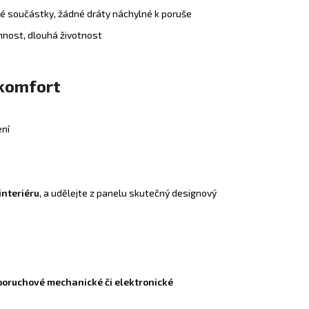
ké součástky, žádné dráty náchylné k poruše
nnost, dlouhá životnost
 komfort
ení
interiéru
, a udělejte z panelu skutečný designový
poruchové mechanické či elektronické