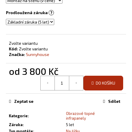
Prodloužená záruka
?
Zvolte variantu
Kód:
Zvolte variantu
Značka:
Sunnyhouse
od
3 800 Kč
Měrná
DO KOŠÍKU
cena:
Zeptat se
Sdílet
Obrazové topné
Kategorie
:
infrapanely
Záruka
:
5 let
Typ montáže
:
Na šířku