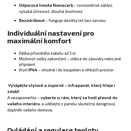
Odporová hmota Nomacarb
– rovnoměrné sálání,
vysoká účinnost, dlouhá životnost
Bezúdržbové
– funguje desítky let bez servisu
Individuální nastavení pro
maximální komfort
Délka přívodního kabelu až 5 m
Možnost volby zakončení – vidlice do zásuvky nebo jiné
připojení
Krytí
IP44
– vhodné i do koupelen a vlhkých prostor
Vytápějte stylově a úsporně – infrapanel, který hřeje i
zdobí!
A nezapomeňte –
vyberte si rám, který se hodí přesně do
vašeho interiéru
, a udělejte z panelu skutečný designový
doplněk vašeho domova.
Ovládání a regulace teploty