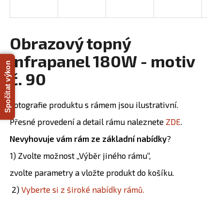
R
a
j
M
í
Obrazový topný
A
t
infrapanel 180W - motiv
?
Spočítat výkon
č. 90
Fotografie produktu s rámem jsou ilustrativní.
HLEDAT
Přesné provedení a detail rámu naleznete
ZDE
.
Nevyhovuje vám rám ze základní nabídky
?
D
1) Zvolte možnost „Výběr jiného rámu“,
o
zvolte parametry a vložte produkt do košíku.
p
o
2)
Vyberte si z široké nabídky rámů.
r
u