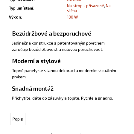
Na strop - přisazené
,
Na
Typ umístění
:
stěnu
Výkon
:
180 W
Bezúdržbové a bezporuchové
Jedinečná konstrukce s patentovaným povrchem
zaručuje bezúdržbovost a nulovou poruchovost.
Moderní a stylové
Topné panely se stanou dekorací a moderním vizuálním
prvkem.
Snadná montáž
Přichytíte, dáte do zásuvky a topíte. Rychle a snadno.
Popis