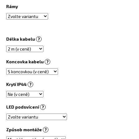
č
Rámy
u
j
e
m
e
Délka kabelu
?
OBRAZOVÝ
TOPNÝ
Koncovka kabelu
?
INFRAPANEL
360W
-
MOTIV
Krytí IP44
?
Č.
71
6
730
LED podsvícení
?
Kč
Způsob montáže
?