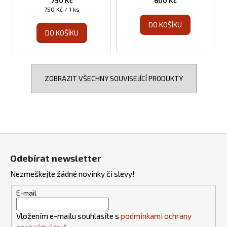
750 Kč
600 Kč
Měrná
750 Kč / 1 ks
cena:
DO KOŠÍKU
DO KOŠÍKU
ZOBRAZIT VŠECHNY SOUVISEJÍCÍ PRODUKTY
Z
á
Odebírat newsletter
p
Nezmeškejte žádné novinky či slevy!
a
t
E-mail
í
Vložením e-mailu souhlasíte s
podmínkami ochrany