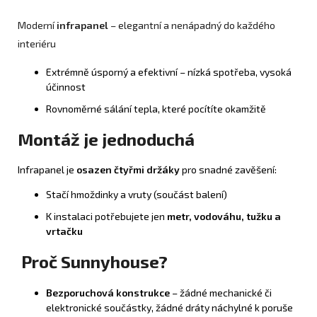
Moderní
infrapanel
– elegantní a nenápadný do každého
interiéru
Extrémně úsporný a efektivní – nízká spotřeba, vysoká
účinnost
Rovnoměrné sálání tepla, které pocítíte okamžitě
Montáž je jednoduchá
Infrapanel je
osazen čtyřmi držáky
pro snadné zavěšení:
Stačí hmoždinky a vruty (součást balení)
K instalaci potřebujete jen
metr, vodováhu, tužku a
vrtačku
Proč Sunnyhouse?
Bezporuchová konstrukce
– žádné mechanické či
elektronické součástky, žádné dráty náchylné k poruše