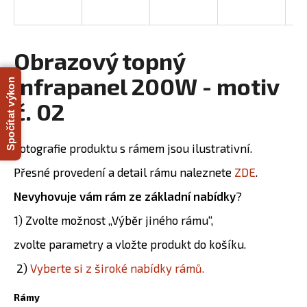
R
a
j
M
í
Obrazový topný
A
t
infrapanel 200W - motiv
Spočítat výkon
?
č. 02
Fotografie produktu s rámem jsou ilustrativní.
HLEDAT
Přesné provedení a detail rámu naleznete
ZDE
.
Nevyhovuje vám rám ze základní nabídky
?
D
1) Zvolte možnost „Výběr jiného rámu“,
o
zvolte parametry a vložte produkt do košíku.
p
o
2)
Vyberte si z široké nabídky rámů.
r
u
Rámy