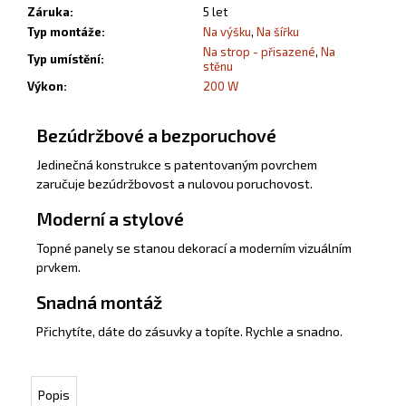
Záruka
:
5 let
Typ montáže
:
Na výšku
,
Na šířku
Na strop - přisazené
,
Na
Typ umístění
:
stěnu
Výkon
:
200 W
Bezúdržbové a bezporuchové
Jedinečná konstrukce s patentovaným povrchem
zaručuje bezúdržbovost a nulovou poruchovost.
Moderní a stylové
Topné panely se stanou dekorací a moderním vizuálním
prvkem.
Snadná montáž
Přichytíte, dáte do zásuvky a topíte. Rychle a snadno.
Popis