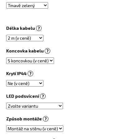
č
u
j
e
m
Délka kabelu
?
e
Koncovka kabelu
?
INFRAPANEL
-
VLASTNÍ
MOTIV
Krytí IP44
?
3
800
Kč
LED podsvícení
?
Způsob montáže
?