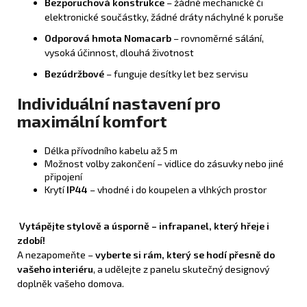
Bezporuchová konstrukce
– žádné mechanické či
elektronické součástky, žádné dráty náchylné k poruše
Odporová hmota Nomacarb
– rovnoměrné sálání,
vysoká účinnost, dlouhá životnost
Bezúdržbové
– funguje desítky let bez servisu
Individuální nastavení pro
maximální komfort
Délka přívodního kabelu až 5 m
Možnost volby zakončení – vidlice do zásuvky nebo jiné
připojení
Krytí
IP44
– vhodné i do koupelen a vlhkých prostor
Vytápějte stylově a úsporně – infrapanel, který hřeje i
zdobí!
A nezapomeňte –
vyberte si rám, který se hodí přesně do
vašeho interiéru
, a udělejte z panelu skutečný designový
doplněk vašeho domova.