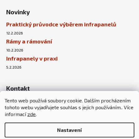
Novinky
Praktický průvodce výběrem infrapanelů
12.2.2026
Rámy a rámování
10.2.2026
Infrapanely v praxi
5.2.2026
Kontakt
Tento web používá soubory cookie. Dalším procházením
info
@
sunnyhouse.cz
tohoto webu vyjadřujete souhlas s jejich používáním.. Více
+420 737 451 167
informací
zde
.
Nastavení