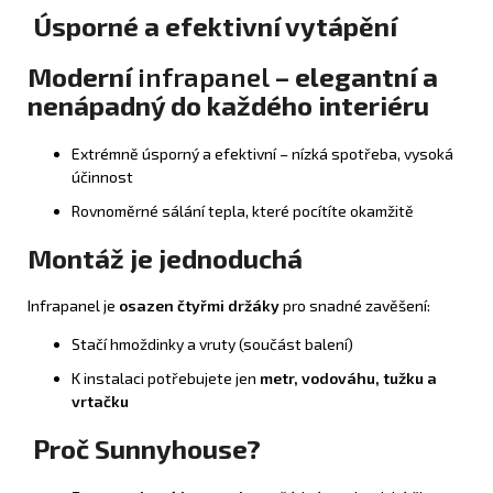
Úsporné a efektivní vytápění
Moderní
infrapanel
– elegantní a
nenápadný do každého interiéru
Extrémně úsporný a efektivní – nízká spotřeba, vysoká
účinnost
Rovnoměrné sálání tepla, které pocítíte okamžitě
Montáž je jednoduchá
Infrapanel je
osazen čtyřmi držáky
pro snadné zavěšení:
Stačí hmoždinky a vruty (součást balení)
K instalaci potřebujete jen
metr, vodováhu, tužku a
vrtačku
Proč Sunnyhouse?