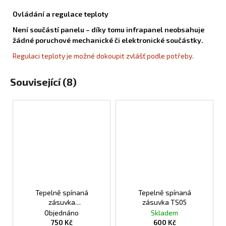
Ovládání a regulace teploty
Není součástí panelu – díky tomu infrapanel neobsahuje
žádné poruchové mechanické či elektronické součástky.
Regulaci teploty je možné dokoupit zvlášť podle potřeby.
Související (8)
Tepelně spínaná
Tepelně spínaná
zásuvka
zásuvka TS05
programovatelná TS10
Objednáno
Skladem
750 Kč
600 Kč