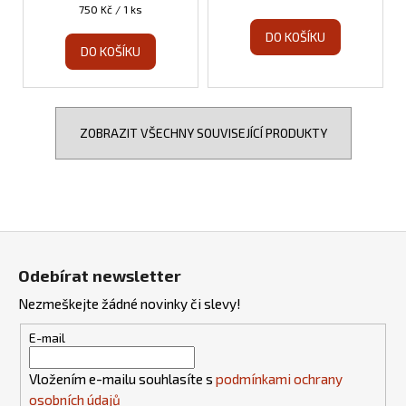
Měrná
750 Kč / 1 ks
cena:
DO KOŠÍKU
DO KOŠÍKU
ZOBRAZIT VŠECHNY SOUVISEJÍCÍ PRODUKTY
Z
á
Odebírat newsletter
p
Nezmeškejte žádné novinky či slevy!
a
t
E-mail
í
Vložením e-mailu souhlasíte s
podmínkami ochrany
osobních údajů