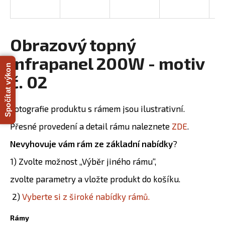
R
a
j
M
í
Obrazový topný
A
t
infrapanel 200W - motiv
?
Spočítat výkon
č. 02
Fotografie produktu s rámem jsou ilustrativní.
HLEDAT
Přesné provedení a detail rámu naleznete
ZDE
.
Nevyhovuje vám rám ze základní nabídky
?
D
1) Zvolte možnost „Výběr jiného rámu“,
o
zvolte parametry a vložte produkt do košíku.
p
o
2)
Vyberte si z široké nabídky rámů.
r
u
Rámy