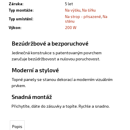
Záruka
:
5 let
Typ montáže
:
Na výšku
,
Na šířku
Na strop - přisazené
,
Na
Typ umístění
:
stěnu
Výkon
:
200 W
Bezúdržbové a bezporuchové
Jedinečná konstrukce s patentovaným povrchem
zaručuje bezúdržbovost a nulovou poruchovost.
Moderní a stylové
Topné panely se stanou dekorací a moderním vizuálním
prvkem.
Snadná montáž
Přichytíte, dáte do zásuvky a topíte. Rychle a snadno.
Popis