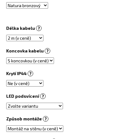
č
u
j
e
m
Délka kabelu
?
e
Koncovka kabelu
?
OBRAZOVÝ
TOPNÝ
INFRAPANEL
360W
Krytí IP44
?
-
MOTIV
Č.
71
LED podsvícení
?
6
730
Kč
Způsob montáže
?