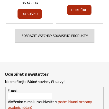
Měrná
750 Kč / 1 ks
cena:
DO KOŠÍKU
DO KOŠÍKU
ZOBRAZIT VŠECHNY SOUVISEJÍCÍ PRODUKTY
Z
á
Odebírat newsletter
p
Nezmeškejte žádné novinky či slevy!
a
t
E-mail
í
Vložením e-mailu souhlasíte s
podmínkami ochrany
osobních údajů