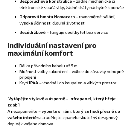
Bezporuchová konstrukce
– žádné mechanické či
elektronické součástky, žádné dráty náchylné k poruše
Odporová hmota Nomacarb
– rovnoměrné sálání,
vysoká účinnost, dlouhá životnost
Bezúdržbové
– funguje desítky let bez servisu
Individuální nastavení pro
maximální komfort
Délka přívodního kabelu až 5 m
Možnost volby zakončení – vidlice do zásuvky nebo jiné
připojení
Krytí
IP44
– vhodné i do koupelen a vlhkých prostor
Vytápějte stylově a úsporně – infrapanel, který hřeje i
zdobí!
A nezapomeňte –
vyberte si rám, který se hodí přesně do
vašeho interiéru
, a udělejte z panelu skutečný designový
doplněk vašeho domova.