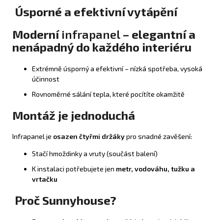
Úsporné a efektivní vytápění
Moderní
infrapanel
– elegantní a
nenápadný do každého interiéru
Extrémně úsporný a efektivní – nízká spotřeba, vysoká
účinnost
Rovnoměrné sálání tepla, které pocítíte okamžitě
Montáž je jednoduchá
Infrapanel je
osazen čtyřmi držáky
pro snadné zavěšení:
Stačí hmoždinky a vruty (součást balení)
K instalaci potřebujete jen
metr, vodováhu, tužku a
vrtačku
Proč Sunnyhouse?