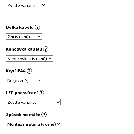
č
u
j
e
m
Délka kabelu
?
e
Koncovka kabelu
?
OBRAZOVÝ
TOPNÝ
INFRAPANEL
360W
Krytí IP44
?
-
MOTIV
Č.
91
LED podsvícení
?
6
730
Kč
Způsob montáže
?