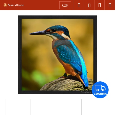
K
Přejít
Hledat
Nákup
M
Přihlášení
CZK
na
o
obsah
Zpět
Zpět
košík
š
í
C
k
o
p
o
t
ř
e
b
u
Z
j
e
ZDARMA
D
t
A
e
n