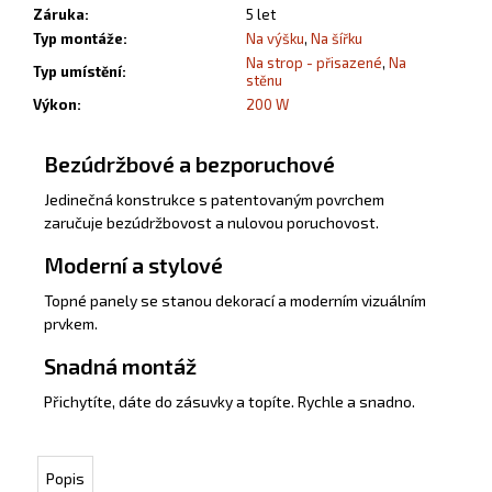
Záruka
:
5 let
Typ montáže
:
Na výšku
,
Na šířku
Na strop - přisazené
,
Na
Typ umístění
:
stěnu
Výkon
:
200 W
Bezúdržbové a bezporuchové
Jedinečná konstrukce s patentovaným povrchem
zaručuje bezúdržbovost a nulovou poruchovost.
Moderní a stylové
Topné panely se stanou dekorací a moderním vizuálním
prvkem.
Snadná montáž
Přichytíte, dáte do zásuvky a topíte. Rychle a snadno.
Popis