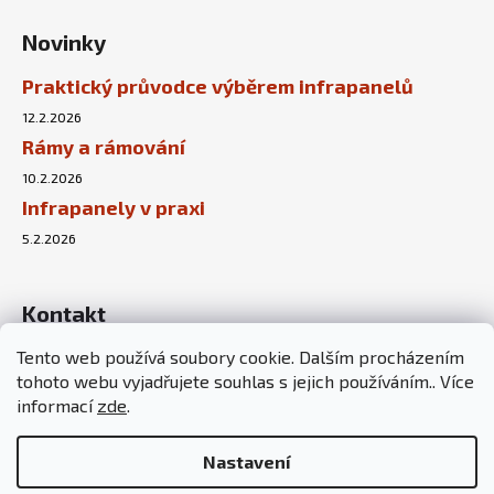
Novinky
Praktický průvodce výběrem infrapanelů
12.2.2026
Rámy a rámování
10.2.2026
Infrapanely v praxi
5.2.2026
Kontakt
Tento web používá soubory cookie. Dalším procházením
info
@
sunnyhouse.cz
tohoto webu vyjadřujete souhlas s jejich používáním.. Více
+420 737 451 167
informací
zde
.
Nastavení