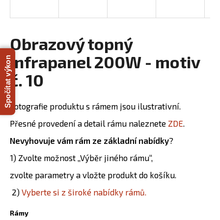
R
a
j
M
í
Obrazový topný
A
t
infrapanel 200W - motiv
Spočítat výkon
?
č. 10
Fotografie produktu s rámem jsou ilustrativní.
HLEDAT
Přesné provedení a detail rámu naleznete
ZDE
.
Nevyhovuje vám rám ze základní nabídky
?
D
1) Zvolte možnost „Výběr jiného rámu“,
o
zvolte parametry a vložte produkt do košíku.
p
o
2)
Vyberte si z široké nabídky rámů.
r
u
Rámy