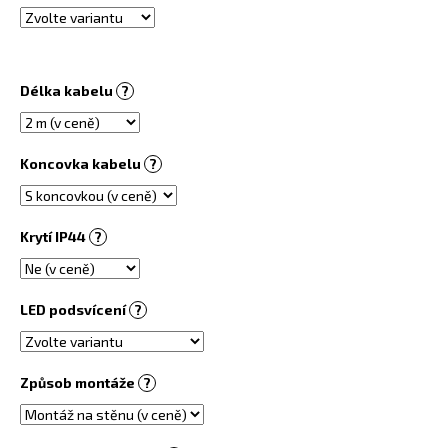
č
u
j
e
m
Délka kabelu
?
e
Koncovka kabelu
?
PŘÍRODNÍ
INFRAPANEL
450
W
Krytí IP44
?
PŘISAZENÝ
STROPNÍ
6
170
LED podsvícení
?
Kč
Způsob montáže
?