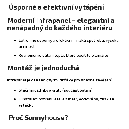
Úsporné a efektivní vytápění
Moderní
infrapanel
– elegantní a
nenápadný do každého interiéru
Extrémně úsporný a efektivní – nízká spotřeba, vysoká
účinnost
Rovnoměrné sálání tepla, které pocítíte okamžitě
Montáž je jednoduchá
Infrapanel je
osazen čtyřmi držáky
pro snadné zavěšení:
Stačí hmoždinky a vruty (součást balení)
K instalaci potřebujete jen
metr, vodováhu, tužku a
vrtačku
Proč Sunnyhouse?