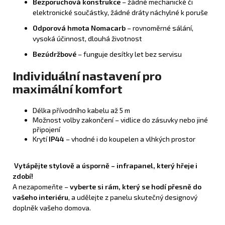
Bezporuchová konstrukce
– žádné mechanické či
elektronické součástky, žádné dráty náchylné k poruše
Odporová hmota Nomacarb
– rovnoměrné sálání,
vysoká účinnost, dlouhá životnost
Bezúdržbové
– funguje desítky let bez servisu
Individuální nastavení pro
maximální komfort
Délka přívodního kabelu až 5 m
Možnost volby zakončení – vidlice do zásuvky nebo jiné
připojení
Krytí
IP44
– vhodné i do koupelen a vlhkých prostor
Vytápějte stylově a úsporně – infrapanel, který hřeje i
zdobí!
A nezapomeňte –
vyberte si rám, který se hodí přesně do
vašeho interiéru
, a udělejte z panelu skutečný designový
doplněk vašeho domova.