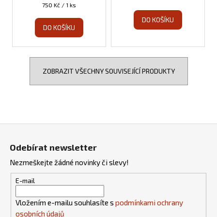
Měrná
750 Kč / 1 ks
cena:
DO KOŠÍKU
DO KOŠÍKU
ZOBRAZIT VŠECHNY SOUVISEJÍCÍ PRODUKTY
Z
á
Odebírat newsletter
p
Nezmeškejte žádné novinky či slevy!
a
t
E-mail
í
Vložením e-mailu souhlasíte s
podmínkami ochrany
osobních údajů