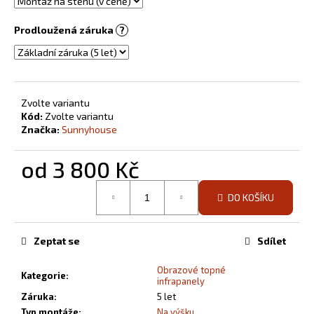
Prodloužená záruka
?
Zvolte variantu
Kód:
Zvolte variantu
Značka:
Sunnyhouse
od
3 800 Kč
Měrná
DO KOŠÍKU
cena:
Zeptat se
Sdílet
Obrazové topné
Kategorie
:
infrapanely
Záruka
:
5 let
Typ montáže
:
Na výšku