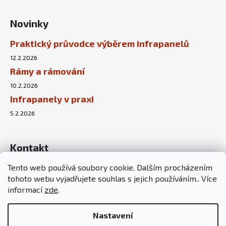
Novinky
Praktický průvodce výběrem infrapanelů
12.2.2026
Rámy a rámování
10.2.2026
Infrapanely v praxi
5.2.2026
Kontakt
Tento web používá soubory cookie. Dalším procházením
info
@
sunnyhouse.cz
tohoto webu vyjadřujete souhlas s jejich používáním.. Více
+420 737 451 167
informací
zde
.
Nastavení