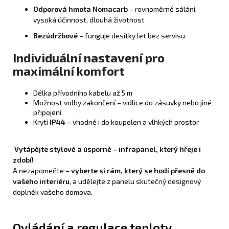
Odporová hmota Nomacarb
– rovnoměrné sálání,
vysoká účinnost, dlouhá životnost
Bezúdržbové
– funguje desítky let bez servisu
Individuální nastavení pro
maximální komfort
Délka přívodního kabelu až 5 m
Možnost volby zakončení – vidlice do zásuvky nebo jiné
připojení
Krytí
IP44
– vhodné i do koupelen a vlhkých prostor
Vytápějte stylově a úsporně – infrapanel, který hřeje i
zdobí!
A nezapomeňte –
vyberte si rám, který se hodí přesně do
vašeho interiéru
, a udělejte z panelu skutečný designový
doplněk vašeho domova.
Ovládání a regulace teploty