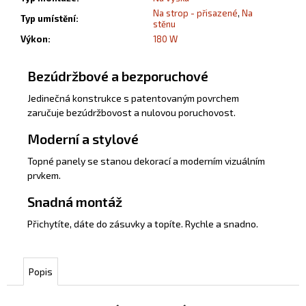
Na strop - přisazené
,
Na
Typ umístění
:
stěnu
Výkon
:
180 W
Bezúdržbové a bezporuchové
Jedinečná konstrukce s patentovaným povrchem
zaručuje bezúdržbovost a nulovou poruchovost.
Moderní a stylové
Topné panely se stanou dekorací a moderním vizuálním
prvkem.
Snadná montáž
Přichytíte, dáte do zásuvky a topíte. Rychle a snadno.
Popis