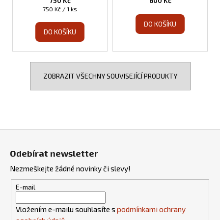
750 Kč
600 Kč
Měrná
750 Kč / 1 ks
cena:
DO KOŠÍKU
DO KOŠÍKU
ZOBRAZIT VŠECHNY SOUVISEJÍCÍ PRODUKTY
Z
á
Odebírat newsletter
p
Nezmeškejte žádné novinky či slevy!
a
t
E-mail
í
Vložením e-mailu souhlasíte s
podmínkami ochrany