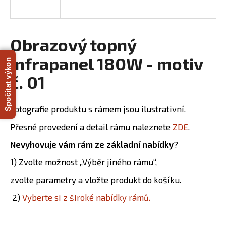
R
a
j
M
í
Obrazový topný
A
t
infrapanel 180W - motiv
Spočítat výkon
?
č. 01
Fotografie produktu s rámem jsou ilustrativní.
HLEDAT
Přesné provedení a detail rámu naleznete
ZDE
.
Nevyhovuje vám rám ze základní nabídky
?
D
1) Zvolte možnost „Výběr jiného rámu“,
o
zvolte parametry a vložte produkt do košíku.
p
o
2)
Vyberte si z široké nabídky rámů.
r
u