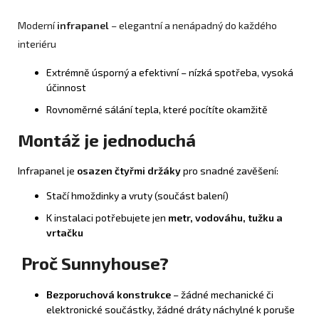
Moderní
infrapanel
– elegantní a nenápadný do každého
interiéru
Extrémně úsporný a efektivní – nízká spotřeba, vysoká
účinnost
Rovnoměrné sálání tepla, které pocítíte okamžitě
Montáž je jednoduchá
Infrapanel je
osazen čtyřmi držáky
pro snadné zavěšení:
Stačí hmoždinky a vruty (součást balení)
K instalaci potřebujete jen
metr, vodováhu, tužku a
vrtačku
Proč Sunnyhouse?
Bezporuchová konstrukce
– žádné mechanické či
elektronické součástky, žádné dráty náchylné k poruše