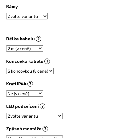
č
Rámy
u
j
e
m
e
Délka kabelu
?
PŘÍRODNÍ
INFRAPANEL
Koncovka kabelu
?
450
W
PŘISAZENÝ
STROPNÍ
Krytí IP44
?
6
170
Kč
LED podsvícení
?
Způsob montáže
?