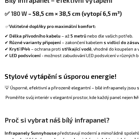
Bílý infrapanel – efektivní vytápění
✅
180 W
– 58,5 cm × 38,5 cm (vytopí 6,5 m³)
✅
Volitelné doplňky pro maximální komfort:
✔
Délka přívodního kabelu
– až
5 metrů
nebo dle vašich potřeb.
✔
Různé varianty připojení
– zakončení kabelem
s vidlicí do zásu
✔
Krytí IP44
– ochrana proti
stříkající vodě
, vhodné do koupelen a 
✔
LED podsvícení
- možnost zabudování LED podsvícení v různých b
Stylové vytápění s úsporou energie!
💡 Úsporné, efektivní a přirozeně elegantní – bílé infrapanely jsou 
Proměňte svůj interiér v elegantní prostor, kde každý panel nejen
hř
Proč si vybrat náš bílý infrapanel?
Infrapanely
Sunnyhouse
představují moderní a mimořádně spolehliv