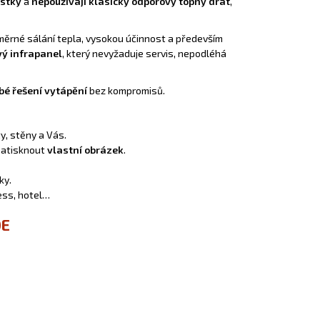
ástky
a
nepoužívají klasický odporový topný drát
,
noměrné sálání tepla, vysokou účinnost a především
vý infrapanel
, který nevyžaduje servis, nepodléhá
bé řešení vytápění
bez kompromisů.
y, stěny a Vás.
 natisknout
vlastní obrázek
.
ky.
ess, hotel…
DE