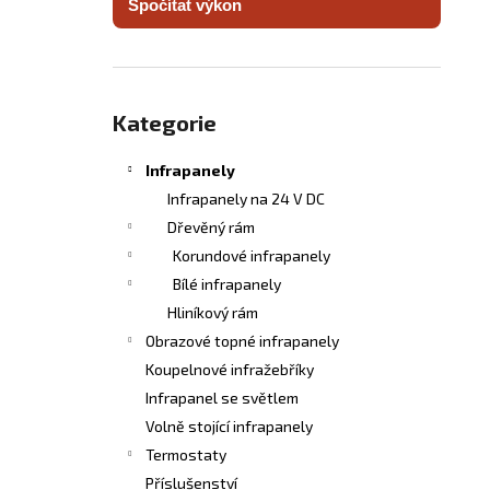
Spočítat výkon
INFRASVĚTLO
l
5 480 Kč
Přeskočit
kategorie
Kategorie
Infrapanely
Infrapanely na 24 V DC
Dřevěný rám
Korundové infrapanely
Bílé infrapanely
Hliníkový rám
Obrazové topné infrapanely
Koupelnové infražebříky
Infrapanel se světlem
Volně stojící infrapanely
Termostaty
Příslušenství