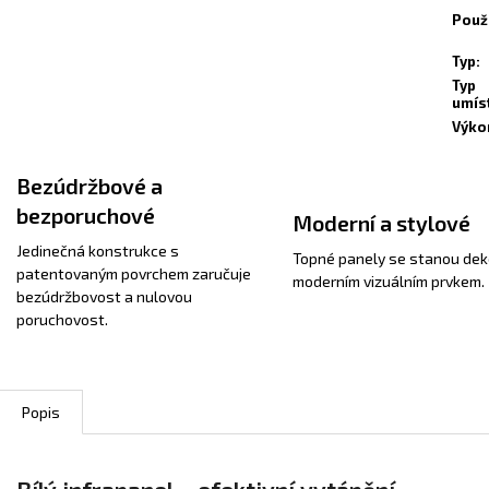
Použi
Typ
:
Typ
umís
Výko
Bezúdržbové a
bezporuchové
Moderní a stylové
Jedinečná konstrukce s
Topné panely se stanou dek
patentovaným povrchem zaručuje
moderním vizuálním prvkem.
bezúdržbovost a nulovou
poruchovost.
Popis