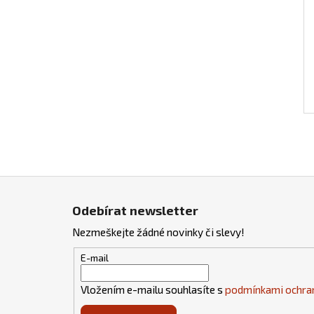
Z
á
Odebírat newsletter
p
Nezmeškejte žádné novinky či slevy!
a
t
E-mail
í
Vložením e-mailu souhlasíte s
podmínkami ochran