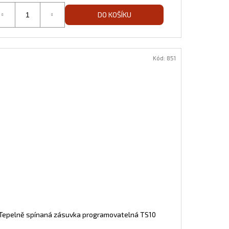
DO KOŠÍKU
Kód:
851
Tepelně spínaná zásuvka programovatelná TS10