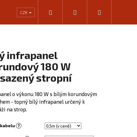
Hledat
Přihlášení
Nákupní
Rámování
Kalkulačka výkonu infrapanelů
KONTA
CZK
košík
lý infrapanel
rundový 180 W
isazený stropní
panel o výkonu 180 W s bílým korundovým
hem - topný bílý infrapanel určený k
ži na strop.
Následující
 kabelu
?