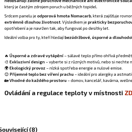
neobsahují žádné poruchové mechanické ani elektronické souč
který je častým zdrojem poruch u běžných topidel.
Srdcem panelu je
odporová hmota Nomacarb
, která zajišťuje rov
extrémně dlouhou životnost
. Výsledkem je
prakticky bezporucho
opotřebení a je navržen tak, aby fungoval po desítky let.
Ideální volba pro ty, kteří hledají
bezúdržbové, úsporné a dlouhodo
🔥
Úsporné a zdravé vytápění
– sálavé teplo přímo ohřívá předmět
🎨
Exkluzivní design
– vyberte si z různých motivů, nebo si nechte
🌍
Ekologický provoz
– nízká spotřeba energie a nulové emise.
😌
Příjemné teplo bez víření prachu
– ideální pro alergiky a astmati
🏡
Vhodné do každého prostoru
– domov, kancelář, kavárna, welln
Ovládání a regulace teploty v místnosti
Z
Související (8)