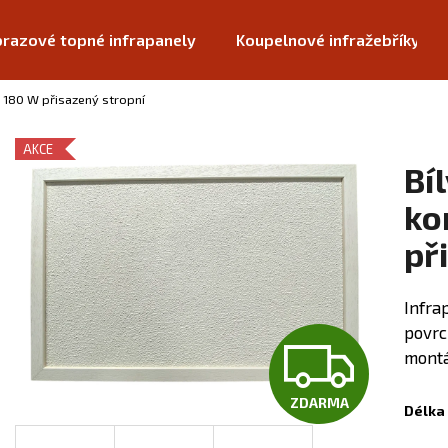
razové topné infrapanely
Koupelnové infražebříky
ý 180 W přisazený stropní
Co potřebujete najít?
AKCE
Bí
HLEDAT
ko
př
Doporučujeme
Infra
povrc
Z
montá
ZDARMA
D
Délka