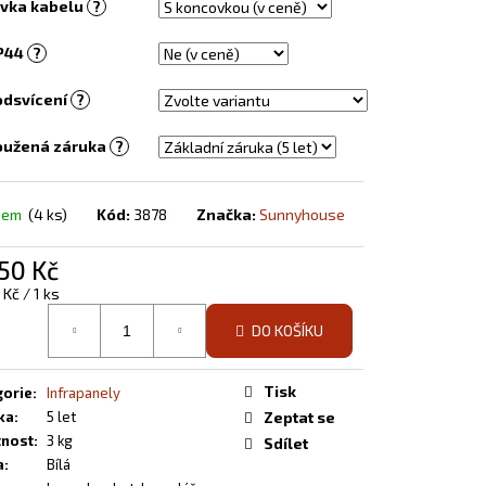
vka kabelu
?
EL S OBRAZEM - 138
IP44
?
odsvícení
?
oužená záruka
?
dem
(4 ks)
Kód:
3878
Značka:
Sunnyhouse
50 Kč
á
 Kč / 1 ks
DO KOŠÍKU
Tisk
gorie
:
Infrapanely
ka
:
5 let
Zeptat se
nost
:
3 kg
Sdílet
a
:
Bílá