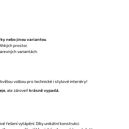
vky nebo jinou variantou
.
vlhkých prostor.
arevných variantách.
skvělou volbou pro technické i stylové interiéry!
eje
, ale zároveň
krásně vypadá
.
é řešení vytápění. Díky unikátní konstrukci