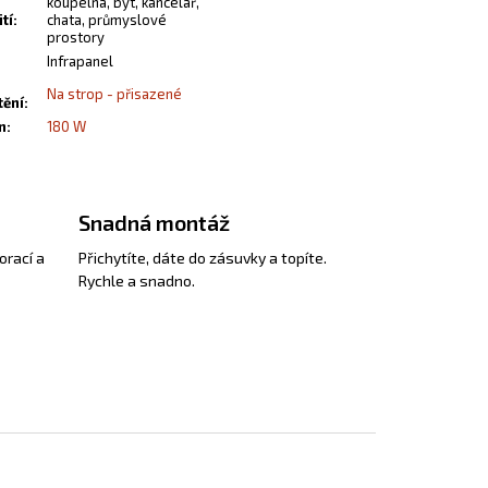
koupelna, byt, kancelář,
tí
:
chata, průmyslové
prostory
Infrapanel
Na strop - přisazené
tění
:
n
:
180 W
Snadná montáž
orací a
Přichytíte, dáte do zásuvky a topíte.
Rychle a snadno.