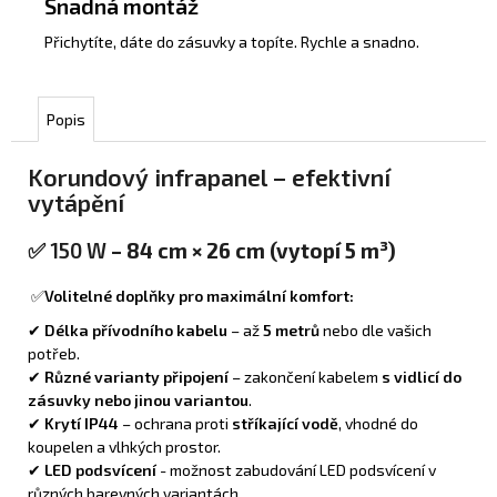
Snadná montáž
Přichytíte, dáte do zásuvky a topíte. Rychle a snadno.
Popis
Korundový infrapanel – efektivní
vytápění
✅
150 W
– 84 cm × 26 cm (vytopí 5 m³)
✅
Volitelné doplňky pro maximální komfort:
✔
Délka přívodního kabelu
– až
5 metrů
nebo dle vašich
potřeb.
✔
Různé varianty připojení
– zakončení kabelem
s vidlicí do
zásuvky nebo jinou variantou
.
✔
Krytí IP44
– ochrana proti
stříkající vodě
, vhodné do
koupelen a vlhkých prostor.
✔
LED podsvícení
- možnost zabudování LED podsvícení v
různých barevných variantách.