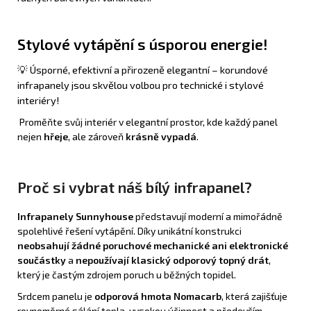
Stylové vytápění s úsporou energie!
💡 Úsporné, efektivní a přirozeně elegantní – korundové
infrapanely jsou skvělou volbou pro technické i stylové
interiéry!
Proměňte svůj interiér v elegantní prostor, kde každý panel
nejen
hřeje
, ale zároveň
krásně vypadá
.
Proč si vybrat náš bílý infrapanel?
Infrapanely
Sunnyhouse
představují moderní a mimořádně
spolehlivé řešení vytápění. Díky unikátní konstrukci
neobsahují žádné poruchové mechanické ani elektronické
součástky
a
nepoužívají klasický odporový topný drát
,
který je častým zdrojem poruch u běžných topidel.
Srdcem panelu je
odporová hmota Nomacarb
, která zajišťuje
rovnoměrné sálání tepla, vysokou účinnost a především