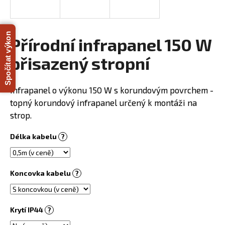
R
a
j
M
Spočítat výkon
í
Přírodní infrapanel 150 W
A
t
přisazený stropní
?
Infrapanel o výkonu 150 W s korundovým povrchem -
topný korundový infrapanel určený k montáži na
strop.
HLEDAT
Délka kabelu
?
D
o
Koncovka kabelu
?
p
o
r
Krytí IP44
?
u