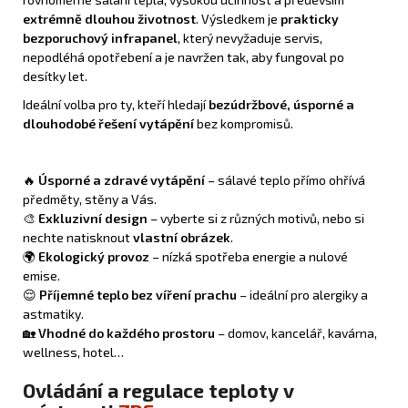
extrémně dlouhou životnost
. Výsledkem je
prakticky
bezporuchový infrapanel
, který nevyžaduje servis,
nepodléhá opotřebení a je navržen tak, aby fungoval po
desítky let.
Ideální volba pro ty, kteří hledají
bezúdržbové, úsporné a
dlouhodobé řešení vytápění
bez kompromisů.
🔥
Úsporné a zdravé vytápění
– sálavé teplo přímo ohřívá
předměty, stěny a Vás.
🎨
Exkluzivní design
– vyberte si z různých motivů, nebo si
nechte natisknout
vlastní obrázek
.
🌍
Ekologický provoz
– nízká spotřeba energie a nulové
emise.
😌
Příjemné teplo bez víření prachu
– ideální pro alergiky a
astmatiky.
🏡
Vhodné do každého prostoru
– domov, kancelář, kavárna,
wellness, hotel…
Ovládání a regulace teploty v