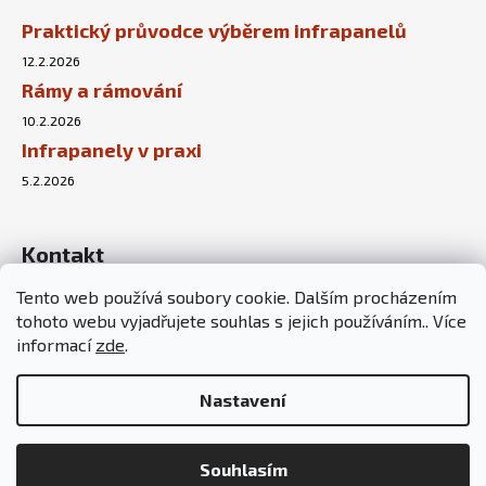
Praktický průvodce výběrem infrapanelů
12.2.2026
Rámy a rámování
10.2.2026
Infrapanely v praxi
5.2.2026
Kontakt
Tento web používá soubory cookie. Dalším procházením
info
@
sunnyhouse.cz
tohoto webu vyjadřujete souhlas s jejich používáním.. Více
+420 737 451 167
informací
zde
.
Nastavení
KELVEL ve spolupráci s
Vojtěchem Bezpalcem
Souhlasím
Copyright 2026
SunnyHouse
. Všechna práva vyhrazena.