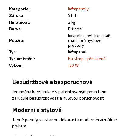
Kategorie
:
Infrapanely
Záruka
:
5 let
Hmotnost
:
2 kg
Barva
:
Přírodní
koupelna, byt, kancelář,
Použití
:
chata, průmyslové
prostory
Typ
:
Infrapanel
Typ umístění
:
Na strop - přisazené
Výkon
:
150 W
Bezúdržbové a bezporuchové
Jedinečná konstrukce s patentovaným povrchem
zaručuje bezúdržbovost a nulovou poruchovost.
Moderní a stylové
Topné panely se stanou dekorací a moderním vizuálním
prvkem.