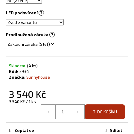
č
u
LED podsvícení
?
j
e
m
e
Prodloužená záruka
?
INFRASVĚTLO
5
480
Skladem
(4 ks)
Kč
Kód:
3934
Značka:
Sunnyhouse
3 540 Kč
Měrná
3 540 Kč / 1 ks
cena:
DO KOŠÍKU
Zeptat se
Sdílet