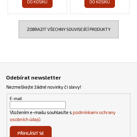
DO KOŠÍKU
DO KOŠÍKU
ZOBRAZIT VŠECHNY SOUVISEJÍCÍ PRODUKTY
Z
á
Odebírat newsletter
p
Nezmeškejte žádné novinky či slevy!
a
t
E-mail
í
Vložením e-mailu souhlasíte s
podmínkami ochrany
osobních údajů
PŘIHLÁSIT SE