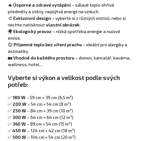
🔥
Úsporné a zdravé vytápění
– sálavé teplo ohřívá
předměty a stěny, neplýtvá energií na vzduch.
🎨
Exkluzivní design
– vyberte si z různých motivů, nebo si
nechte natisknout
vlastní obrázek
.
🌍
Ekologický provoz
– nízká spotřeba energie a nulové
emise.
😌
Příjemné teplo bez víření prachu
– ideální pro alergiky a
astmatiky.
🏡
Vhodné do každého prostoru
– domov, kancelář, kavárna,
wellness, hotel…
Vyberte si výkon a velikost podle svých
potřeb:
✅
180 W
– 59 cm × 39 cm (6,5 m³)
✅
200 W
– 54 cm × 54 cm (8 m³)
✅
250 W
– 84 cm × 39 cm (10 m³)
✅
300 W
– 64 cm × 64 cm (12 m³)
✅
360 W
– 89 cm × 54 cm (15 m³)
✅
450 W
– 124 cm × 42 cm (18 m³)
✅
500 W
– 104 cm × 54 cm (20 m³)