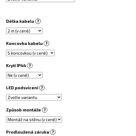
č
u
j
e
Délka kabelu
?
m
e
Koncovka kabelu
?
OBRAZOVÝ
TOPNÝ
INFRAPANEL
Krytí IP44
?
360W
-
MOTIV
Č.
LED podsvícení
?
90
6
730
Kč
Způsob montáže
?
Prodloužená záruka
?