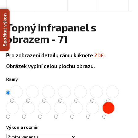
a
j
Spočítat výkon
í
Topný infrapanel s
t
obrazem - 71
?
Pro zobrazení detailu rámu klikněte
ZDE:
Obrázek vyplní celou plochu obrazu.
HLEDAT
Rámy
D
o
p
o
r
Výkon a rozměr
u