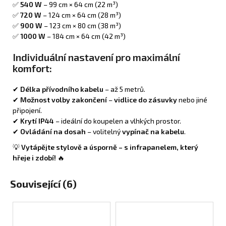
✅
540 W
– 99 cm × 64 cm (22 m³)
✅
720 W
– 124 cm × 64 cm (28 m³)
✅
900 W
– 123 cm × 80 cm (38 m³)
✅
1000 W
– 184 cm × 64 cm (42 m³)
Individuální nastavení pro maximální
komfort:
✔
Délka přívodního kabelu
– až 5 metrů.
✔
Možnost volby zakončení
–
vidlice do zásuvky
nebo jiné
připojení.
✔
Krytí IP44
– ideální do koupelen a vlhkých prostor.
✔
Ovládání na dosah
– volitelný
vypínač na kabelu
.
💡
Vytápějte stylově a úsporně – s infrapanelem, který
hřeje i zdobí!
🔥
Související (6)