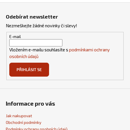
Z
á
Odebírat newsletter
p
Nezmeškejte žádné novinky či slevy!
a
t
E-mail
í
Vložením e-mailu souhlasíte s
podmínkami ochrany
osobních údajů
PŘIHLÁSIT SE
Informace pro vás
Jak nakupovat
Obchodní podmínky
Podmínky ochrany osobních údajů