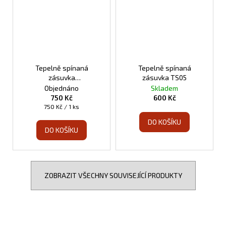
Tepelně spínaná
Tepelně spínaná
zásuvka
zásuvka TS05
programovatelná TS10
Objednáno
Skladem
750 Kč
600 Kč
Měrná
750 Kč / 1 ks
cena:
DO KOŠÍKU
DO KOŠÍKU
ZOBRAZIT VŠECHNY SOUVISEJÍCÍ PRODUKTY