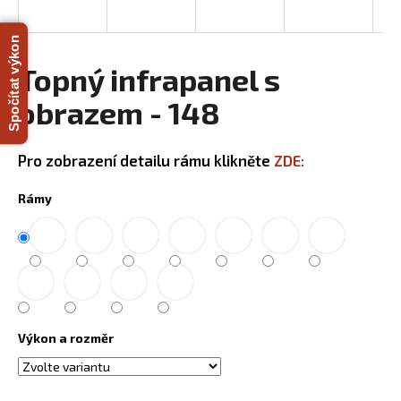
R
a
j
Spočítat výkon
M
í
Topný infrapanel s
A
t
obrazem - 148
?
Pro zobrazení detailu rámu klikněte
ZDE:
Rámy
HLEDAT
D
o
p
Výkon a rozměr
o
r
u