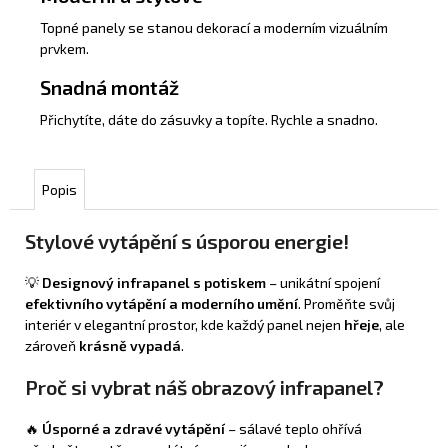
Topné panely se stanou dekorací a moderním vizuálním
prvkem.
Snadná montáž
Přichytíte, dáte do zásuvky a topíte. Rychle a snadno.
Popis
Stylové vytápění s úsporou energie!
💡
Designový infrapanel s potiskem
– unikátní spojení
efektivního vytápění a moderního umění
. Proměňte svůj
interiér v elegantní prostor, kde každý panel nejen
hřeje
, ale
zároveň
krásně vypadá
.
Proč si vybrat náš obrazový infrapanel?
🔥
Úsporné a zdravé vytápění
– sálavé teplo ohřívá