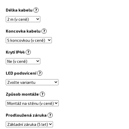
č
u
Délka kabelu
?
j
e
m
Koncovka kabelu
?
e
INFRASVĚTLO
Krytí IP44
?
5
480
Kč
LED podsvícení
?
Způsob montáže
?
Prodloužená záruka
?