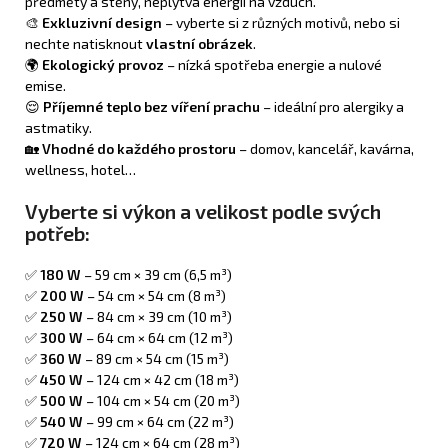
předměty a stěny, neplýtvá energií na vzduch.
🎨
Exkluzivní design
– vyberte si z různých motivů, nebo si
nechte natisknout
vlastní obrázek
.
🌍
Ekologický provoz
– nízká spotřeba energie a nulové
emise.
😌
Příjemné teplo bez víření prachu
– ideální pro alergiky a
astmatiky.
🏡
Vhodné do každého prostoru
– domov, kancelář, kavárna,
wellness, hotel…
Vyberte si výkon a velikost podle svých
potřeb:
✅
180 W
– 59 cm × 39 cm (6,5 m³)
✅
200 W
– 54 cm × 54 cm (8 m³)
✅
250 W
– 84 cm × 39 cm (10 m³)
✅
300 W
– 64 cm × 64 cm (12 m³)
✅
360 W
– 89 cm × 54 cm (15 m³)
✅
450 W
– 124 cm × 42 cm (18 m³)
✅
500 W
– 104 cm × 54 cm (20 m³)
✅
540 W
– 99 cm × 64 cm (22 m³)
✅
720 W
– 124 cm × 64 cm (28 m³)