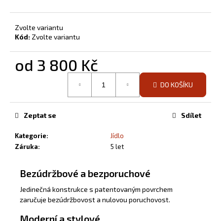
Zvolte variantu
Kód:
Zvolte variantu
od
3 800 Kč
Měrná
DO KOŠÍKU
cena:
Zeptat se
Sdílet
Kategorie
:
Jídlo
Záruka
:
5 let
Bezúdržbové a bezporuchové
Jedinečná konstrukce s patentovaným povrchem
zaručuje bezúdržbovost a nulovou poruchovost.
Moderní a stylové