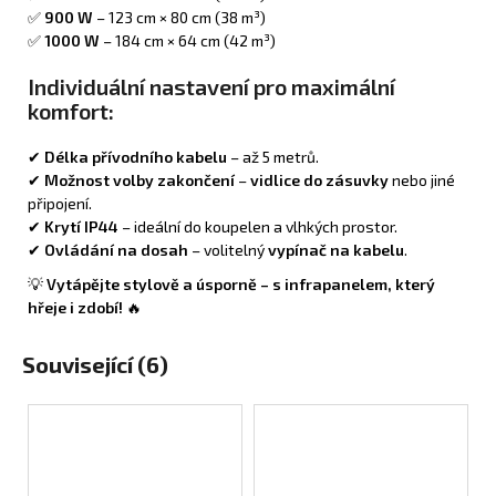
✅
900 W
– 123 cm × 80 cm (38 m³)
✅
1000 W
– 184 cm × 64 cm (42 m³)
Individuální nastavení pro maximální
komfort:
✔
Délka přívodního kabelu
– až 5 metrů.
✔
Možnost volby zakončení
–
vidlice do zásuvky
nebo jiné
připojení.
✔
Krytí IP44
– ideální do koupelen a vlhkých prostor.
✔
Ovládání na dosah
– volitelný
vypínač na kabelu
.
💡
Vytápějte stylově a úsporně – s infrapanelem, který
hřeje i zdobí!
🔥
Související (6)