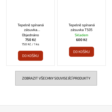
Tepelně spínaná
Tepelně spínaná
zásuvka
zásuvka TS05
programovatelná TS10
Objednáno
Skladem
750 Kč
600 Kč
Měrná
750 Kč / 1 ks
cena:
DO KOŠÍKU
DO KOŠÍKU
ZOBRAZIT VŠECHNY SOUVISEJÍCÍ PRODUKTY
Z