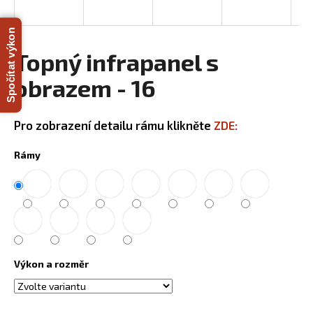
R
a
j
Spočítat výkon
M
í
Topný infrapanel s
A
t
obrazem - 16
?
Pro zobrazení detailu rámu klikněte
ZDE:
Rámy
HLEDAT
D
o
p
Výkon a rozměr
o
r
u