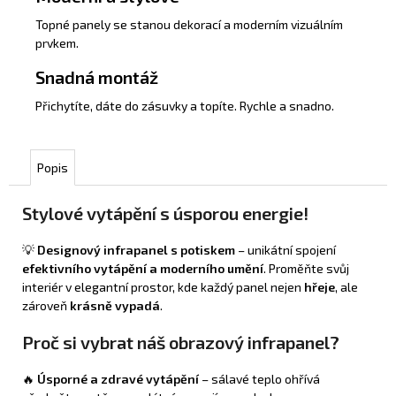
Topné panely se stanou dekorací a moderním vizuálním
prvkem.
Snadná montáž
Přichytíte, dáte do zásuvky a topíte. Rychle a snadno.
Popis
Stylové vytápění s úsporou energie!
💡
Designový infrapanel s potiskem
– unikátní spojení
efektivního vytápění a moderního umění
. Proměňte svůj
interiér v elegantní prostor, kde každý panel nejen
hřeje
, ale
zároveň
krásně vypadá
.
Proč si vybrat náš obrazový infrapanel?
🔥
Úsporné a zdravé vytápění
– sálavé teplo ohřívá