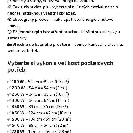
předměty a stěny, neplýtvá energií na vzduch.
🎨
Exkluzivní design
– vyberte si z různých motivů, nebo si
nechte natisknout
vlastní obrázek
.
🌍
Ekologický provoz
– nízká spotřeba energie a nulové
emise.
😌
Příjemné teplo bez víření prachu
– ideální pro alergiky a
astmatiky.
🏡
Vhodné do každého prostoru
– domov, kancelář, kavárna,
wellness, hotel…
Vyberte si výkon a velikost podle svých
potřeb:
✅
180 W
– 59 cm × 39 cm (6,5 m³)
✅
200 W
– 54 cm × 54 cm (8 m³)
✅
250 W
– 84 cm × 39 cm (10 m³)
✅
300 W
– 64 cm × 64 cm (12 m³)
✅
360 W
– 89 cm × 54 cm (15 m³)
✅
450 W
– 124 cm × 42 cm (18 m³)
✅
500 W
– 104 cm × 54 cm (20 m³)
✅
540 W
– 99 cm × 64 cm (22 m³)
✅
720 W
– 124 cm × 64 cm (28 m³)