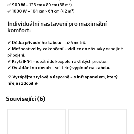
✅
900 W
– 123 cm × 80 cm (38 m³)
✅
1000 W
– 184 cm × 64 cm (42 m³)
Individuální nastavení pro maximální
komfort:
✔
Délka přívodního kabelu
– až 5 metrů.
✔
Možnost volby zakončení
–
vidlice do zásuvky
nebo jiné
připojení.
✔
Krytí IP44
– ideální do koupelen a vlhkých prostor.
✔
Ovládání na dosah
– volitelný
vypínač na kabelu
.
💡
Vytápějte stylově a úsporně – s infrapanelem, který
hřeje i zdobí!
🔥
Související (6)