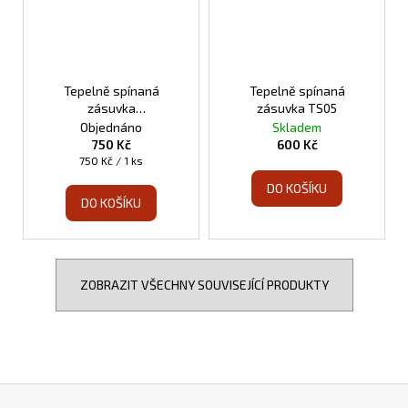
Tepelně spínaná
Tepelně spínaná
zásuvka
zásuvka TS05
programovatelná TS10
Objednáno
Skladem
750 Kč
600 Kč
Měrná
750 Kč / 1 ks
cena:
DO KOŠÍKU
DO KOŠÍKU
ZOBRAZIT VŠECHNY SOUVISEJÍCÍ PRODUKTY
Z