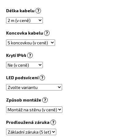
č
u
Délka kabelu
?
j
e
m
Koncovka kabelu
?
e
INFRASVĚTLO
Krytí IP44
?
5
480
Kč
LED podsvícení
?
Způsob montáže
?
Prodloužená záruka
?