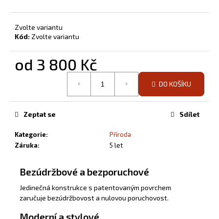
Zvolte variantu
Kód:
Zvolte variantu
od
3 800 Kč
Měrná
DO KOŠÍKU
cena:
Zeptat se
Sdílet
Kategorie
:
Příroda
Záruka
:
5 let
Bezúdržbové a bezporuchové
Jedinečná konstrukce s patentovaným povrchem
zaručuje bezúdržbovost a nulovou poruchovost.
Moderní a stylové