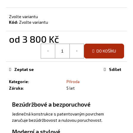
Zvolte variantu
Kód:
Zvolte variantu
od
3 800 Kč
Měrná
DO KOŠÍKU
cena:
Zeptat se
Sdílet
Kategorie
:
Příroda
Záruka
:
5 let
Bezúdržbové a bezporuchové
Jedinečná konstrukce s patentovaným povrchem
zaručuje bezúdržbovost a nulovou poruchovost.
Moderní a stylové