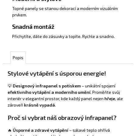
Topné panely se stanou dekorací a moderním vizuálním
prvkem.
Snadná montáž
Přichytíte, dáte do zásuvky a topíte. Rychle a snadno.
Popis
Stylové vytápění s úsporou energie!
💡
Designový infrapanel s potiskem
– unikátní spojení
efektivního vytápění a moderního umění
. Proměňte svůj
interiér v elegantní prostor, kde každý panel nejen
hřeje
, ale
zároveň
krásně vypadá
.
Proč si vybrat náš obrazový infrapanel?
🔥
Úsporné a zdravé vytápění
– sálavé teplo ohřívá