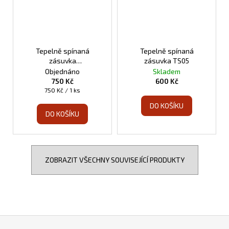
Tepelně spínaná
Tepelně spínaná
zásuvka
zásuvka TS05
programovatelná TS10
Objednáno
Skladem
750 Kč
600 Kč
Měrná
750 Kč / 1 ks
cena:
DO KOŠÍKU
DO KOŠÍKU
ZOBRAZIT VŠECHNY SOUVISEJÍCÍ PRODUKTY
Z