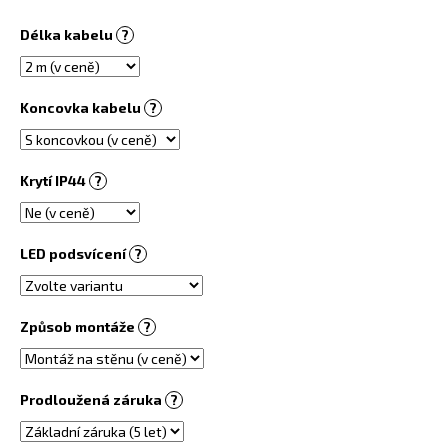
č
u
Délka kabelu
?
j
e
m
Koncovka kabelu
?
e
PŘÍRODNÍ
Krytí IP44
?
INFRAPANEL
540
W
PŘISAZENÝ
LED podsvícení
?
STROPNÍ
7
800
Kč
Způsob montáže
?
Prodloužená záruka
?