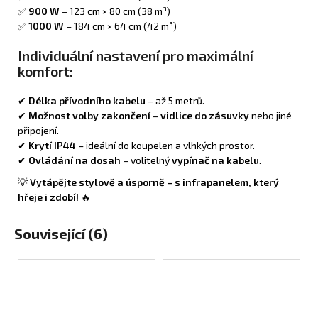
✅
900 W
– 123 cm × 80 cm (38 m³)
✅
1000 W
– 184 cm × 64 cm (42 m³)
Individuální nastavení pro maximální
komfort:
✔
Délka přívodního kabelu
– až 5 metrů.
✔
Možnost volby zakončení
–
vidlice do zásuvky
nebo jiné
připojení.
✔
Krytí IP44
– ideální do koupelen a vlhkých prostor.
✔
Ovládání na dosah
– volitelný
vypínač na kabelu
.
💡
Vytápějte stylově a úsporně – s infrapanelem, který
hřeje i zdobí!
🔥
Související (6)