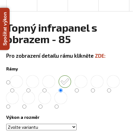
a
j
Spočítat výkon
í
Topný infrapanel s
t
obrazem - 85
?
Pro zobrazení detailu rámu klikněte
ZDE:
Rámy
HLEDAT
D
o
p
Výkon a rozměr
o
r
u