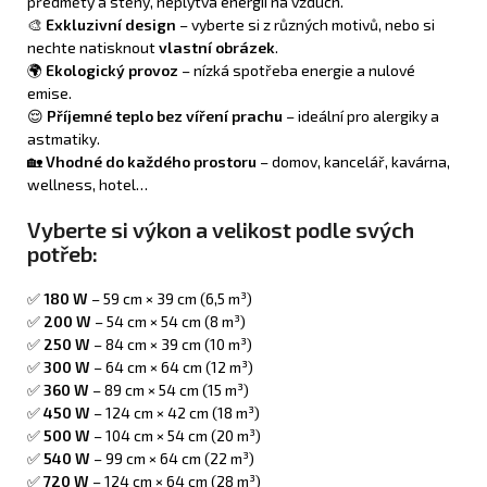
předměty a stěny, neplýtvá energií na vzduch.
🎨
Exkluzivní design
– vyberte si z různých motivů, nebo si
nechte natisknout
vlastní obrázek
.
🌍
Ekologický provoz
– nízká spotřeba energie a nulové
emise.
😌
Příjemné teplo bez víření prachu
– ideální pro alergiky a
astmatiky.
🏡
Vhodné do každého prostoru
– domov, kancelář, kavárna,
wellness, hotel…
Vyberte si výkon a velikost podle svých
potřeb:
✅
180 W
– 59 cm × 39 cm (6,5 m³)
✅
200 W
– 54 cm × 54 cm (8 m³)
✅
250 W
– 84 cm × 39 cm (10 m³)
✅
300 W
– 64 cm × 64 cm (12 m³)
✅
360 W
– 89 cm × 54 cm (15 m³)
✅
450 W
– 124 cm × 42 cm (18 m³)
✅
500 W
– 104 cm × 54 cm (20 m³)
✅
540 W
– 99 cm × 64 cm (22 m³)
✅
720 W
– 124 cm × 64 cm (28 m³)