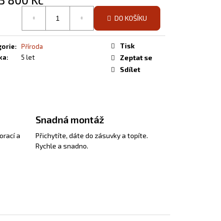
á
DO KOŠÍKU
Tisk
gorie
:
Příroda
ka
:
5 let
Zeptat se
Sdílet
Snadná montáž
orací a
Přichytíte, dáte do zásuvky a topíte.
Rychle a snadno.