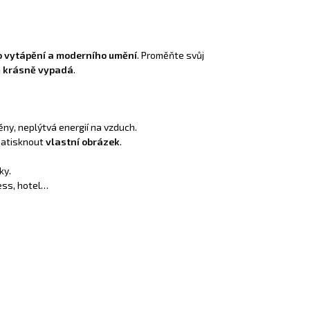
o vytápění a moderního umění
. Proměňte svůj
ň
krásně vypadá
.
ny, neplýtvá energií na vzduch.
 natisknout
vlastní obrázek
.
ky.
ess, hotel…