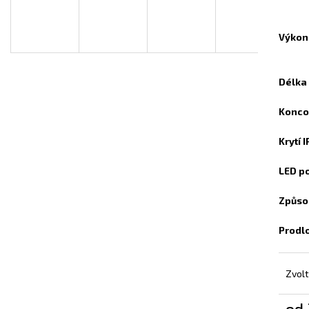
INFRAPANEL - VLASTNÍ MOTIV
TOPNÝ INFRAPAN
3 800 Kč
3 800 Kč
Výkon
Délka
Konco
Krytí 
LED p
Způso
Prodl
Zvolt
od