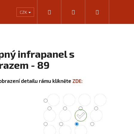
Hledat
Přihlášení
Nákupní
Rámování
Kalkulačka výkonu infrapanelů
KONTA
CZK
košík
pný infrapanel s
razem - 89
obrazení detailu rámu klikněte
ZDE:
Následující