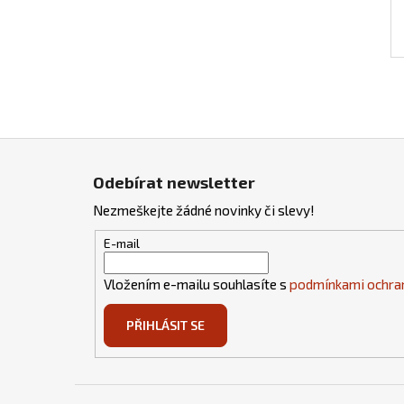
Z
á
Odebírat newsletter
p
Nezmeškejte žádné novinky či slevy!
a
t
E-mail
í
Vložením e-mailu souhlasíte s
podmínkami ochran
PŘIHLÁSIT SE