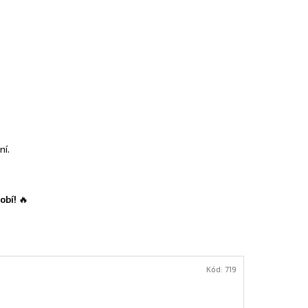
ní.
obí!
🔥
Kód:
719