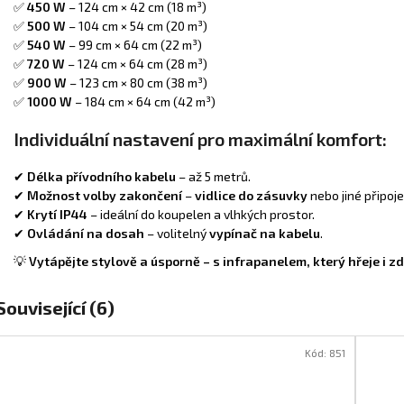
✅
450 W
– 124 cm × 42 cm (18 m³)
✅
500 W
– 104 cm × 54 cm (20 m³)
✅
540 W
– 99 cm × 64 cm (22 m³)
✅
720 W
– 124 cm × 64 cm (28 m³)
✅
900 W
– 123 cm × 80 cm (38 m³)
✅
1000 W
– 184 cm × 64 cm (42 m³)
Individuální nastavení pro maximální komfort:
✔
Délka přívodního kabelu
– až 5 metrů.
✔
Možnost volby zakončení
–
vidlice do zásuvky
nebo jiné připoje
✔
Krytí IP44
– ideální do koupelen a vlhkých prostor.
✔
Ovládání na dosah
– volitelný
vypínač na kabelu
.
💡
Vytápějte stylově a úsporně – s infrapanelem, který hřeje i zd
Související (6)
Kód:
851