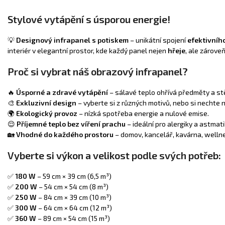
Stylové vytápění s úsporou energie!
💡
Designový infrapanel s potiskem
– unikátní spojení
efektivníh
interiér v elegantní prostor, kde každý panel nejen
hřeje
, ale zárove
Proč si vybrat náš obrazový infrapanel?
🔥
Úsporné a zdravé vytápění
– sálavé teplo ohřívá předměty a stě
🎨
Exkluzivní design
– vyberte si z různých motivů, nebo si nechte
🌍
Ekologický provoz
– nízká spotřeba energie a nulové emise.
😌
Příjemné teplo bez víření prachu
– ideální pro alergiky a astmati
🏡
Vhodné do každého prostoru
– domov, kancelář, kavárna, welln
Vyberte si výkon a velikost podle svých potřeb:
✅
180 W
– 59 cm × 39 cm (6,5 m³)
✅
200 W
– 54 cm × 54 cm (8 m³)
✅
250 W
– 84 cm × 39 cm (10 m³)
✅
300 W
– 64 cm × 64 cm (12 m³)
✅
360 W
– 89 cm × 54 cm (15 m³)