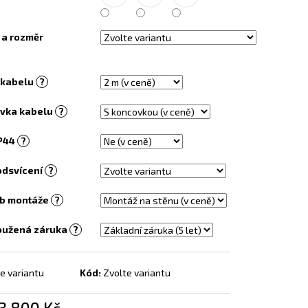
EL S OBRAZEM - 138
 a rozměr
 kabelu
?
vka kabelu
?
IP44
?
odsvícení
?
b montáže
?
oužená záruka
?
e variantu
Kód:
Zvolte variantu
3 800 Kč