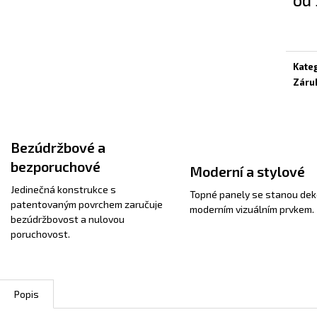
Měrn
cena:
Kate
Záru
Bezúdržbové a
bezporuchové
Moderní a stylové
Jedinečná konstrukce s
Topné panely se stanou dek
patentovaným povrchem zaručuje
moderním vizuálním prvkem.
bezúdržbovost a nulovou
poruchovost.
Popis