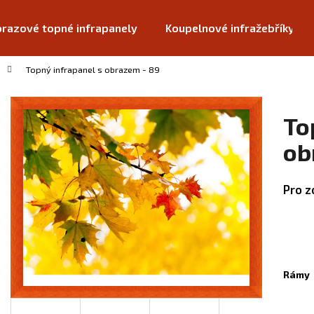
razové topné infrapanely
Koupelnové infražebříky
Topný infrapanel s obrazem - 89
Co potřebujete najít?
To
HLEDAT
ob
Pro z
Doporučujeme
Rámy