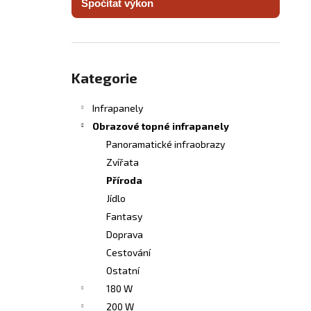
Spočítat výkon
INFRASVĚTLO
l
5 480 Kč
Přeskočit
kategorie
Kategorie
Infrapanely
Obrazové topné infrapanely
Panoramatické infraobrazy
Zvířata
Příroda
Jídlo
Fantasy
Doprava
Cestování
Ostatní
180 W
200 W