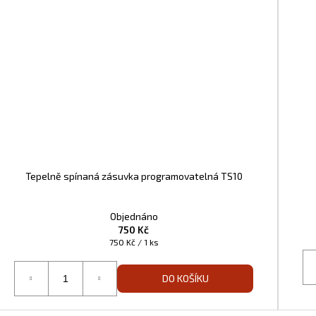
Tepelně spínaná zásuvka programovatelná TS10
Objednáno
750 Kč
Měrná
750 Kč / 1 ks
cena:
DO KOŠÍKU