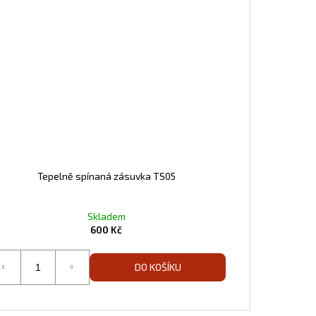
Tepelně spínaná zásuvka TS05
Skladem
600 Kč
DO KOŠÍKU