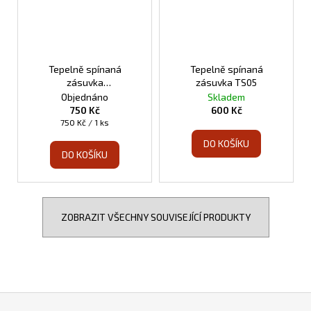
Tepelně spínaná
Tepelně spínaná
zásuvka
zásuvka TS05
programovatelná TS10
Objednáno
Skladem
750 Kč
600 Kč
Měrná
750 Kč / 1 ks
cena:
DO KOŠÍKU
DO KOŠÍKU
ZOBRAZIT VŠECHNY SOUVISEJÍCÍ PRODUKTY
Z