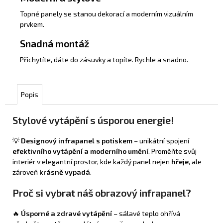
Topné panely se stanou dekorací a moderním vizuálním
prvkem.
Snadná montáž
Přichytíte, dáte do zásuvky a topíte. Rychle a snadno.
Popis
Stylové vytápění s úsporou energie!
💡
Designový infrapanel s potiskem
– unikátní spojení
efektivního vytápění a moderního umění
. Proměňte svůj
interiér v elegantní prostor, kde každý panel nejen
hřeje
, ale
zároveň
krásně vypadá
.
Proč si vybrat náš obrazový infrapanel?
🔥
Úsporné a zdravé vytápění
– sálavé teplo ohřívá