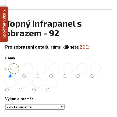
a
j
Spočítat výkon
í
Topný infrapanel s
t
obrazem - 92
?
Pro zobrazení detailu rámu klikněte
ZDE:
Rámy
HLEDAT
D
o
p
Výkon a rozměr
o
r
u