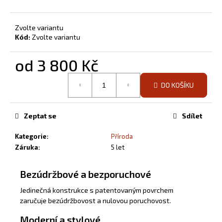
Zvolte variantu
Kód:
Zvolte variantu
od
3 800 Kč
Měrná
DO KOŠÍKU
cena:
Zeptat se
Sdílet
Kategorie
:
Příroda
Záruka
:
5 let
Bezúdržbové a bezporuchové
Jedinečná konstrukce s patentovaným povrchem
zaručuje bezúdržbovost a nulovou poruchovost.
Moderní a stylové