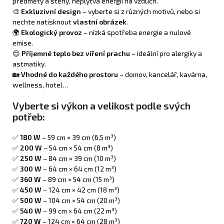
předměty a stěny, neplýtvá energií na vzduch.
🎨
Exkluzivní design
– vyberte si z různých motivů, nebo si
nechte natisknout
vlastní obrázek
.
🌍
Ekologický provoz
– nízká spotřeba energie a nulové
emise.
😌
Příjemné teplo bez víření prachu
– ideální pro alergiky a
astmatiky.
🏡
Vhodné do každého prostoru
– domov, kancelář, kavárna,
wellness, hotel…
Vyberte si výkon a velikost podle svých
potřeb:
✅
180 W
– 59 cm × 39 cm (6,5 m³)
✅
200 W
– 54 cm × 54 cm (8 m³)
✅
250 W
– 84 cm × 39 cm (10 m³)
✅
300 W
– 64 cm × 64 cm (12 m³)
✅
360 W
– 89 cm × 54 cm (15 m³)
✅
450 W
– 124 cm × 42 cm (18 m³)
✅
500 W
– 104 cm × 54 cm (20 m³)
✅
540 W
– 99 cm × 64 cm (22 m³)
✅
720 W
– 124 cm × 64 cm (28 m³)