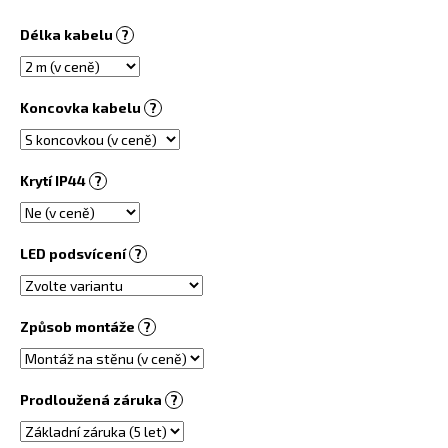
č
u
Délka kabelu
?
j
e
m
Koncovka kabelu
?
e
INFRAPANEL
Krytí IP44
?
-
VLASTNÍ
MOTIV
3
LED podsvícení
?
800
Kč
Způsob montáže
?
Prodloužená záruka
?