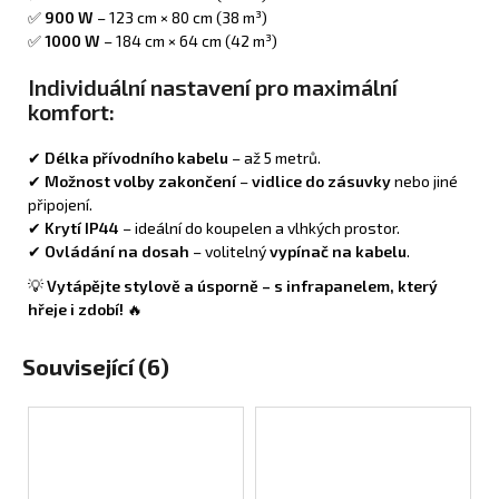
✅
900 W
– 123 cm × 80 cm (38 m³)
✅
1000 W
– 184 cm × 64 cm (42 m³)
Individuální nastavení pro maximální
komfort:
✔
Délka přívodního kabelu
– až 5 metrů.
✔
Možnost volby zakončení
–
vidlice do zásuvky
nebo jiné
připojení.
✔
Krytí IP44
– ideální do koupelen a vlhkých prostor.
✔
Ovládání na dosah
– volitelný
vypínač na kabelu
.
💡
Vytápějte stylově a úsporně – s infrapanelem, který
hřeje i zdobí!
🔥
Související (6)