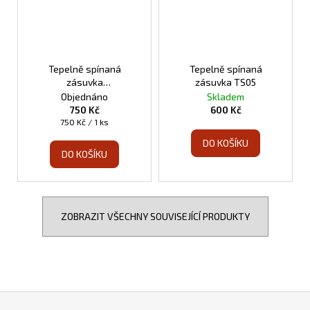
Tepelně spínaná
Tepelně spínaná
zásuvka
zásuvka TS05
programovatelná TS10
Objednáno
Skladem
750 Kč
600 Kč
Měrná
750 Kč / 1 ks
cena:
DO KOŠÍKU
DO KOŠÍKU
ZOBRAZIT VŠECHNY SOUVISEJÍCÍ PRODUKTY
Z