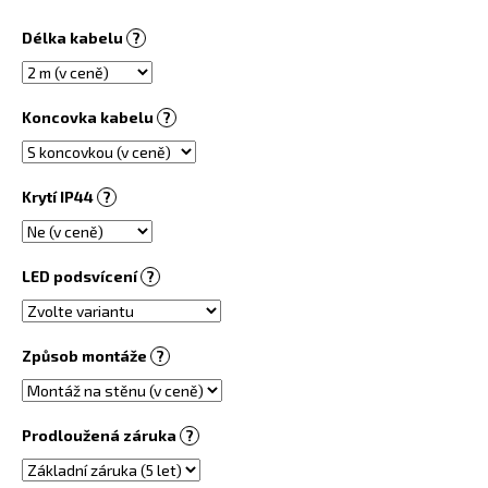
č
u
Délka kabelu
?
j
e
m
Koncovka kabelu
?
e
OBRAZOVÝ
Krytí IP44
?
TOPNÝ
INFRAPANEL
360W
-
LED podsvícení
?
MOTIV
Č.
90
6
Způsob montáže
?
730
Kč
Prodloužená záruka
?