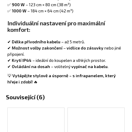
✅
900 W
– 123 cm × 80 cm (38 m³)
✅
1000 W
– 184 cm × 64 cm (42 m³)
Individuální nastavení pro maximální
komfort:
✔
Délka přívodního kabelu
– až 5 metrů.
✔
Možnost volby zakončení
–
vidlice do zásuvky
nebo jiné
připojení.
✔
Krytí IP44
– ideální do koupelen a vlhkých prostor.
✔
Ovládání na dosah
– volitelný
vypínač na kabelu
.
💡
Vytápějte stylově a úsporně – s infrapanelem, který
hřeje i zdobí!
🔥
Související (6)