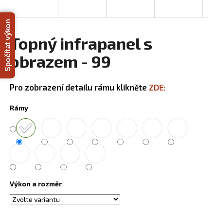
a
j
Spočítat výkon
í
Topný infrapanel s
t
obrazem - 99
?
Pro zobrazení detailu rámu klikněte
ZDE:
Rámy
HLEDAT
D
o
p
Výkon a rozměr
o
r
u