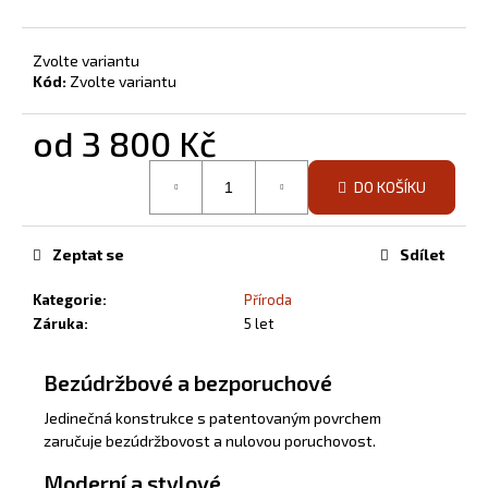
Zvolte variantu
Kód:
Zvolte variantu
od
3 800 Kč
Měrná
DO KOŠÍKU
cena:
Zeptat se
Sdílet
Kategorie
:
Příroda
Záruka
:
5 let
Bezúdržbové a bezporuchové
Jedinečná konstrukce s patentovaným povrchem
zaručuje bezúdržbovost a nulovou poruchovost.
Moderní a stylové