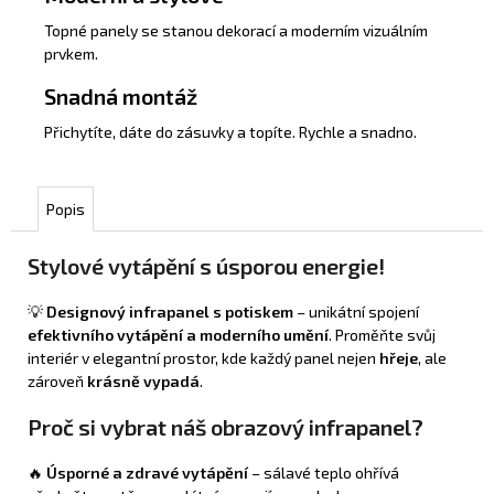
Topné panely se stanou dekorací a moderním vizuálním
prvkem.
Snadná montáž
Přichytíte, dáte do zásuvky a topíte. Rychle a snadno.
Popis
Stylové vytápění s úsporou energie!
💡
Designový infrapanel s potiskem
– unikátní spojení
efektivního vytápění a moderního umění
. Proměňte svůj
interiér v elegantní prostor, kde každý panel nejen
hřeje
, ale
zároveň
krásně vypadá
.
Proč si vybrat náš obrazový infrapanel?
🔥
Úsporné a zdravé vytápění
– sálavé teplo ohřívá