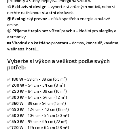
předměty a stěny, neplýtvá energií na vzduch.
🎨
Exkluzivní design
– vyberte si z různých motivů, nebo si
nechte natisknout
vlastní obrázek
.
🌍
Ekologický provoz
– nízká spotřeba energie a nulové
emise.
😌
Příjemné teplo bez víření prachu
– ideální pro alergiky a
astmatiky.
🏡
Vhodné do každého prostoru
– domov, kancelář, kavárna,
wellness, hotel…
Vyberte si výkon a velikost podle svých
potřeb:
✅
180 W
– 59 cm × 39 cm (6,5 m³)
✅
200 W
– 54 cm × 54 cm (8 m³)
✅
250 W
– 84 cm × 39 cm (10 m³)
✅
300 W
– 64 cm × 64 cm (12 m³)
✅
360 W
– 89 cm × 54 cm (15 m³)
✅
450 W
– 124 cm × 42 cm (18 m³)
✅
500 W
– 104 cm × 54 cm (20 m³)
✅
540 W
– 99 cm × 64 cm (22 m³)
✅
720 W
– 124 cm × 64 cm (28 m³)