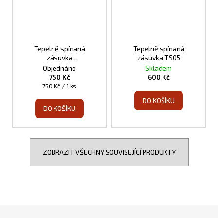
Tepelně spínaná
Tepelně spínaná
zásuvka
zásuvka TS05
programovatelná TS10
Objednáno
Skladem
750 Kč
600 Kč
Měrná
750 Kč / 1 ks
cena:
DO KOŠÍKU
DO KOŠÍKU
ZOBRAZIT VŠECHNY SOUVISEJÍCÍ PRODUKTY
Z