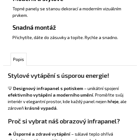
Topné panely se stanou dekorací a moderním vizuálním
prvkem.
Snadná montáž
Přichytíte, dáte do zásuvky a topíte. Rychle a snadno.
Popis
Stylové vytápění s úsporou energie!
💡
Designový infrapanel s potiskem
– unikátní spojení
efektivního vytápění a moderního umění
. Proměňte svůj
interiér v elegantní prostor, kde každý panel nejen
hřeje
, ale
zároveň
krásně vypadá
.
Proč si vybrat náš obrazový infrapanel?
🔥
Úsporné a zdravé vytápění
– sálavé teplo ohřívá