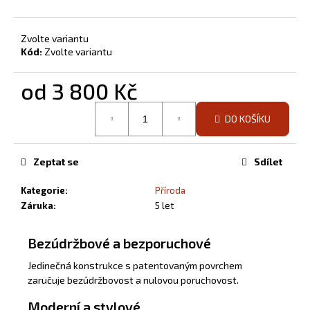
Zvolte variantu
Kód:
Zvolte variantu
od
3 800 Kč
Měrná
DO KOŠÍKU
cena:
Zeptat se
Sdílet
Kategorie
:
Příroda
Záruka
:
5 let
Bezúdržbové a bezporuchové
Jedinečná konstrukce s patentovaným povrchem
zaručuje bezúdržbovost a nulovou poruchovost.
Moderní a stylové