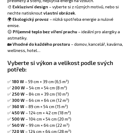
předměty a stěny, neplýtvá energií na vzduch.
🎨
Exkluzivní design
– vyberte si z různých motivů, nebo si
nechte natisknout
vlastní obrázek
.
🌍
Ekologický provoz
– nízká spotřeba energie a nulové
emise.
😌
Příjemné teplo bez víření prachu
– ideální pro alergiky a
astmatiky.
🏡
Vhodné do každého prostoru
– domov, kancelář, kavárna,
wellness, hotel…
Vyberte si výkon a velikost podle svých
potřeb:
✅
180 W
– 59 cm × 39 cm (6,5 m³)
✅
200 W
– 54 cm × 54 cm (8 m³)
✅
250 W
– 84 cm × 39 cm (10 m³)
✅
300 W
– 64 cm × 64 cm (12 m³)
✅
360 W
– 89 cm × 54 cm (15 m³)
✅
450 W
– 124 cm × 42 cm (18 m³)
✅
500 W
– 104 cm × 54 cm (20 m³)
✅
540 W
– 99 cm × 64 cm (22 m³)
✅
720 W
– 124 cm × 64 cm (28 m³)