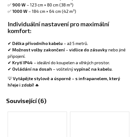
✅
900 W
– 123 cm × 80 cm (38 m³)
✅
1000 W
– 184 cm × 64 cm (42 m³)
Individuální nastavení pro maximální
komfort:
✔
Délka přívodního kabelu
– až 5 metrů.
✔
Možnost volby zakončení
–
vidlice do zásuvky
nebo jiné
připojení.
✔
Krytí IP44
– ideální do koupelen a vlhkých prostor.
✔
Ovládání na dosah
– volitelný
vypínač na kabelu
.
💡
Vytápějte stylově a úsporně – s infrapanelem, který
hřeje i zdobí!
🔥
Související (6)