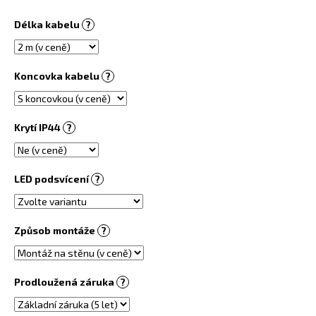
č
u
Délka kabelu
?
j
e
m
Koncovka kabelu
?
e
PŘÍRODNÍ
Krytí IP44
?
INFRAPANEL
300
W
PŘISAZENÝ
LED podsvícení
?
STROPNÍ
4
510
Kč
Způsob montáže
?
Prodloužená záruka
?