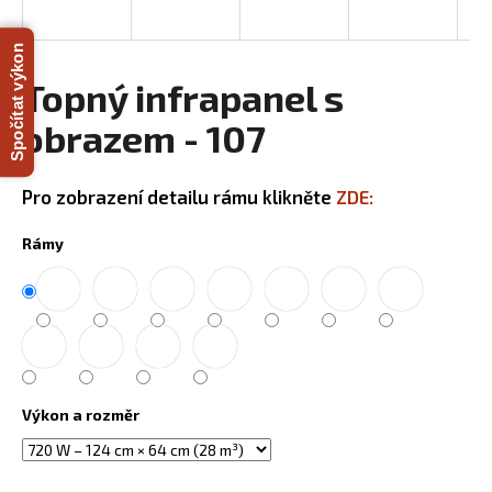
R
a
j
Spočítat výkon
M
í
Topný infrapanel s
A
t
obrazem - 107
?
Pro zobrazení detailu rámu klikněte
ZDE:
Rámy
HLEDAT
D
o
p
Výkon a rozměr
o
r
u