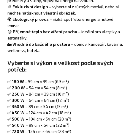
předměty a stěny, neplýtvá energií na vzduch.
🎨
Exkluzivní design
– vyberte si z různých motivů, nebo si
nechte natisknout
vlastní obrázek
.
🌍
Ekologický provoz
– nízká spotřeba energie a nulové
emise.
😌
Příjemné teplo bez víření prachu
– ideální pro alergiky a
astmatiky.
🏡
Vhodné do každého prostoru
– domov, kancelář, kavárna,
wellness, hotel…
Vyberte si výkon a velikost podle svých
potřeb:
✅
180 W
– 59 cm × 39 cm (6,5 m³)
✅
200 W
– 54 cm × 54 cm (8 m³)
✅
250 W
– 84 cm × 39 cm (10 m³)
✅
300 W
– 64 cm × 64 cm (12 m³)
✅
360 W
– 89 cm × 54 cm (15 m³)
✅
450 W
– 124 cm × 42 cm (18 m³)
✅
500 W
– 104 cm × 54 cm (20 m³)
✅
540 W
– 99 cm × 64 cm (22 m³)
✅
720 W
– 124 cm × 64 cm (28 m³)