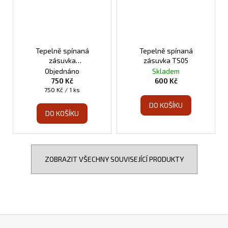
Tepelně spínaná
Tepelně spínaná
zásuvka
zásuvka TS05
programovatelná TS10
Objednáno
Skladem
750 Kč
600 Kč
Měrná
750 Kč / 1 ks
cena:
DO KOŠÍKU
DO KOŠÍKU
ZOBRAZIT VŠECHNY SOUVISEJÍCÍ PRODUKTY
Z