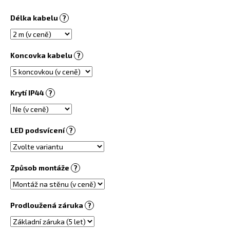
č
u
Délka kabelu
?
j
e
m
Koncovka kabelu
?
e
OBRAZOVÝ
Krytí IP44
?
TOPNÝ
INFRAPANEL
360W
-
LED podsvícení
?
MOTIV
Č.
90
6
Způsob montáže
?
730
Kč
Prodloužená záruka
?