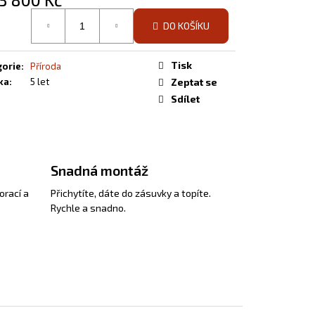
á
DO KOŠÍKU
Tisk
gorie
:
Příroda
ka
:
5 let
Zeptat se
Sdílet
Snadná montáž
orací a
Přichytíte, dáte do zásuvky a topíte.
Rychle a snadno.