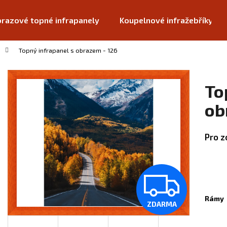
razové topné infrapanely
Koupelnové infražebříky
Topný infrapanel s obrazem - 126
Co potřebujete najít?
To
HLEDAT
ob
Pro z
Doporučujeme
Z
Rámy
ZDARMA
D