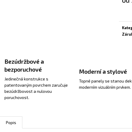
Měrn
cena:
Kate
Záru
Bezúdržbové a
bezporuchové
Moderní a stylové
Jedinečná konstrukce s
Topné panely se stanou dek
patentovaným povrchem zaručuje
moderním vizuálním prvkem.
bezúdržbovost a nulovou
poruchovost.
Popis