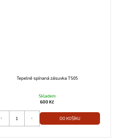
Tepelně spínaná zásuvka TS05
Skladem
600 Kč
DO KOŠÍKU