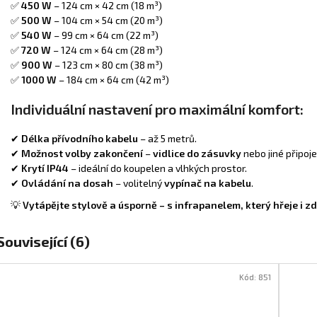
✅
450 W
– 124 cm × 42 cm (18 m³)
✅
500 W
– 104 cm × 54 cm (20 m³)
✅
540 W
– 99 cm × 64 cm (22 m³)
✅
720 W
– 124 cm × 64 cm (28 m³)
✅
900 W
– 123 cm × 80 cm (38 m³)
✅
1000 W
– 184 cm × 64 cm (42 m³)
Individuální nastavení pro maximální komfort:
✔
Délka přívodního kabelu
– až 5 metrů.
✔
Možnost volby zakončení
–
vidlice do zásuvky
nebo jiné připoje
✔
Krytí IP44
– ideální do koupelen a vlhkých prostor.
✔
Ovládání na dosah
– volitelný
vypínač na kabelu
.
💡
Vytápějte stylově a úsporně – s infrapanelem, který hřeje i zd
Související (6)
Kód:
851