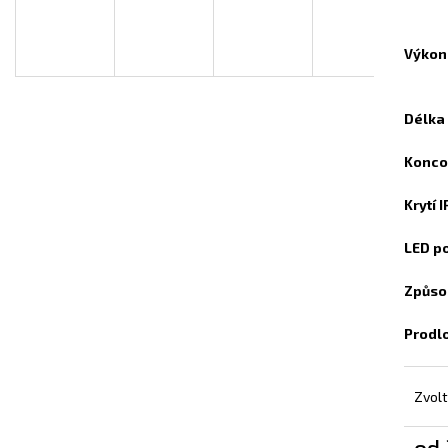
INFRAPANEL - VLASTNÍ MOTIV
TOPNÝ INFRAPAN
A
3 800 Kč
3 800 Kč
Výkon
R
Délka
Konco
M
Krytí 
A
LED p
Způso
Prodl
Zvolt
od