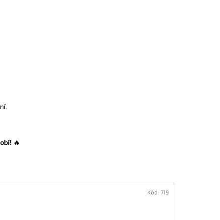
ní.
obí!
🔥
Kód:
719