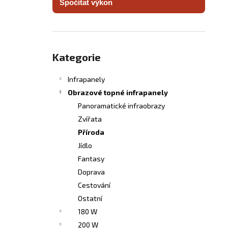
Spočítat výkon
INFRASVĚTLO
l
5 480 Kč
Přeskočit
kategorie
Kategorie
Infrapanely
Obrazové topné infrapanely
Panoramatické infraobrazy
Zvířata
Příroda
Jídlo
Fantasy
Doprava
Cestování
Ostatní
180 W
200 W