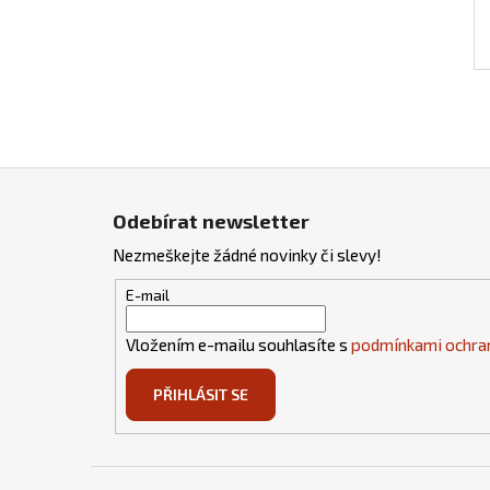
Z
á
Odebírat newsletter
p
Nezmeškejte žádné novinky či slevy!
a
t
E-mail
í
Vložením e-mailu souhlasíte s
podmínkami ochran
PŘIHLÁSIT SE