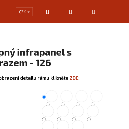
Hledat
Přihlášení
Nákupní
Rámování
Kalkulačka výkonu infrapanelů
KONTA
CZK
košík
pný infrapanel s
razem - 126
obrazení detailu rámu klikněte
ZDE:
Následující