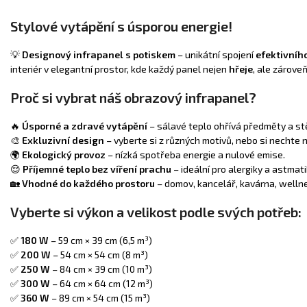
Stylové vytápění s úsporou energie!
💡
Designový infrapanel s potiskem
– unikátní spojení
efektivníh
interiér v elegantní prostor, kde každý panel nejen
hřeje
, ale zárove
Proč si vybrat náš obrazový infrapanel?
🔥
Úsporné a zdravé vytápění
– sálavé teplo ohřívá předměty a stě
🎨
Exkluzivní design
– vyberte si z různých motivů, nebo si nechte
🌍
Ekologický provoz
– nízká spotřeba energie a nulové emise.
😌
Příjemné teplo bez víření prachu
– ideální pro alergiky a astmati
🏡
Vhodné do každého prostoru
– domov, kancelář, kavárna, welln
Vyberte si výkon a velikost podle svých potřeb:
✅
180 W
– 59 cm × 39 cm (6,5 m³)
✅
200 W
– 54 cm × 54 cm (8 m³)
✅
250 W
– 84 cm × 39 cm (10 m³)
✅
300 W
– 64 cm × 64 cm (12 m³)
✅
360 W
– 89 cm × 54 cm (15 m³)