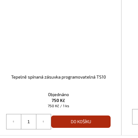
Tepelně spínaná zásuvka programovatelná TS10
Objednáno
750 Kč
Měrná
750 Kč / 1 ks
cena:
DO KOŠÍKU