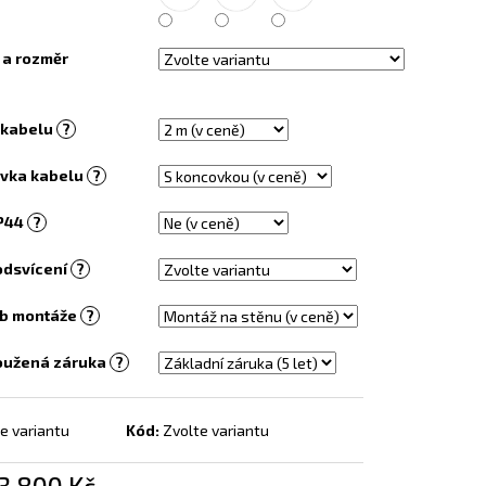
EL S OBRAZEM - 138
 a rozměr
 kabelu
?
vka kabelu
?
IP44
?
odsvícení
?
b montáže
?
oužená záruka
?
e variantu
Kód:
Zvolte variantu
3 800 Kč