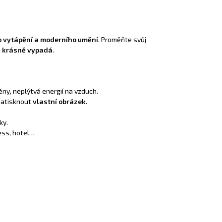
o vytápění a moderního umění
. Proměňte svůj
ň
krásně vypadá
.
ny, neplýtvá energií na vzduch.
 natisknout
vlastní obrázek
.
ky.
ess, hotel…