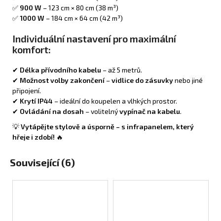
✅
900 W
– 123 cm × 80 cm (38 m³)
✅
1000 W
– 184 cm × 64 cm (42 m³)
Individuální nastavení pro maximální
komfort:
✔
Délka přívodního kabelu
– až 5 metrů.
✔
Možnost volby zakončení
–
vidlice do zásuvky
nebo jiné
připojení.
✔
Krytí IP44
– ideální do koupelen a vlhkých prostor.
✔
Ovládání na dosah
– volitelný
vypínač na kabelu
.
💡
Vytápějte stylově a úsporně – s infrapanelem, který
hřeje i zdobí!
🔥
Související (6)