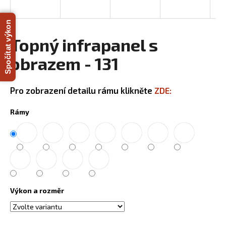
R
a
j
Spočítat výkon
M
í
Topný infrapanel s
A
t
obrazem - 131
?
Pro zobrazení detailu rámu klikněte
ZDE:
Rámy
HLEDAT
D
o
p
Výkon a rozměr
o
r
u