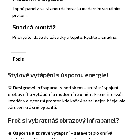
Topné panely se stanou dekorací a moderním vizuálním
prvkem.
Snadná montáž
Přichytíte, dáte do zásuvky a topíte. Rychle a snadno.
Popis
Stylové vytápění s úsporou energie!
💡
Designový infrapanel s potiskem
– unikátní spojení
efektivního vytápění a moderního umění
. Proměňte svůj
interiér v elegantní prostor, kde každý panel nejen
hřeje
, ale
zároveň
krásně vypadá
.
Proč si vybrat náš obrazový infrapanel?
🔥
Úsporné a zdravé vytápění
– sálavé teplo ohřívá