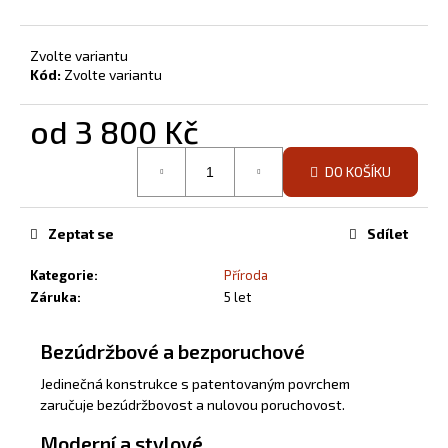
Zvolte variantu
Kód:
Zvolte variantu
od
3 800 Kč
Měrná
DO KOŠÍKU
cena:
Zeptat se
Sdílet
Kategorie
:
Příroda
Záruka
:
5 let
Bezúdržbové a bezporuchové
Jedinečná konstrukce s patentovaným povrchem
zaručuje bezúdržbovost a nulovou poruchovost.
Moderní a stylové