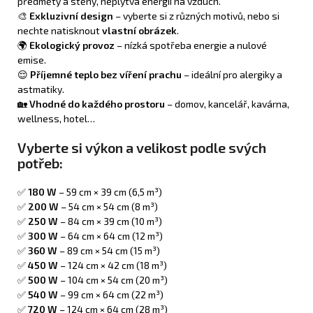
předměty a stěny, neplýtvá energií na vzduch.
🎨
Exkluzivní design
– vyberte si z různých motivů, nebo si
nechte natisknout
vlastní obrázek
.
🌍
Ekologický provoz
– nízká spotřeba energie a nulové
emise.
😌
Příjemné teplo bez víření prachu
– ideální pro alergiky a
astmatiky.
🏡
Vhodné do každého prostoru
– domov, kancelář, kavárna,
wellness, hotel…
Vyberte si výkon a velikost podle svých
potřeb:
✅
180 W
– 59 cm × 39 cm (6,5 m³)
✅
200 W
– 54 cm × 54 cm (8 m³)
✅
250 W
– 84 cm × 39 cm (10 m³)
✅
300 W
– 64 cm × 64 cm (12 m³)
✅
360 W
– 89 cm × 54 cm (15 m³)
✅
450 W
– 124 cm × 42 cm (18 m³)
✅
500 W
– 104 cm × 54 cm (20 m³)
✅
540 W
– 99 cm × 64 cm (22 m³)
✅
720 W
– 124 cm × 64 cm (28 m³)