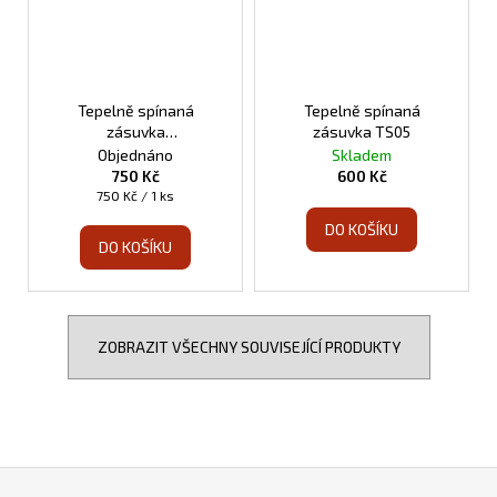
Tepelně spínaná
Tepelně spínaná
zásuvka
zásuvka TS05
programovatelná TS10
Objednáno
Skladem
750 Kč
600 Kč
Měrná
750 Kč / 1 ks
cena:
DO KOŠÍKU
DO KOŠÍKU
ZOBRAZIT VŠECHNY SOUVISEJÍCÍ PRODUKTY
Z