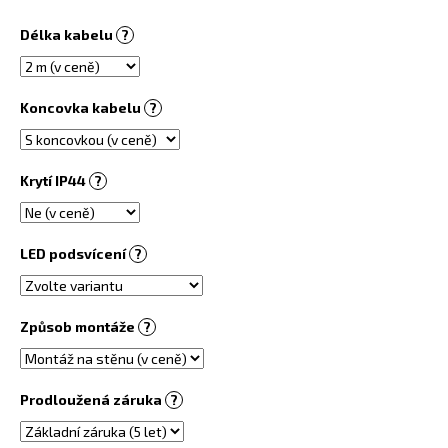
č
u
Délka kabelu
?
j
e
m
Koncovka kabelu
?
e
TOPNÝ
Krytí IP44
?
INFRAPANEL
S
OBRAZEM
-
LED podsvícení
?
120
3
800
Kč
Způsob montáže
?
Prodloužená záruka
?