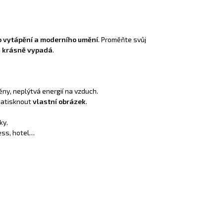
o vytápění a moderního umění
. Proměňte svůj
ň
krásně vypadá
.
ny, neplýtvá energií na vzduch.
 natisknout
vlastní obrázek
.
ky.
ess, hotel…