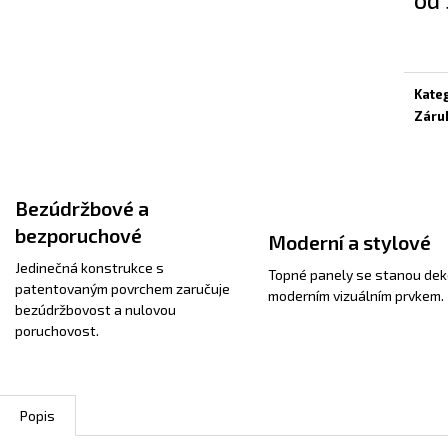
Měrn
cena:
Kate
Záru
Bezúdržbové a
bezporuchové
Moderní a stylové
Jedinečná konstrukce s
Topné panely se stanou dek
patentovaným povrchem zaručuje
moderním vizuálním prvkem.
bezúdržbovost a nulovou
poruchovost.
Popis