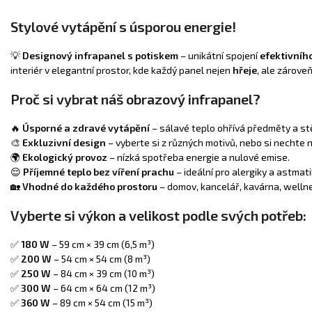
Stylové vytápění s úsporou energie!
💡
Designový infrapanel s potiskem
– unikátní spojení
efektivníh
interiér v elegantní prostor, kde každý panel nejen
hřeje
, ale zárove
Proč si vybrat náš obrazový infrapanel?
🔥
Úsporné a zdravé vytápění
– sálavé teplo ohřívá předměty a stě
🎨
Exkluzivní design
– vyberte si z různých motivů, nebo si nechte
🌍
Ekologický provoz
– nízká spotřeba energie a nulové emise.
😌
Příjemné teplo bez víření prachu
– ideální pro alergiky a astmati
🏡
Vhodné do každého prostoru
– domov, kancelář, kavárna, welln
Vyberte si výkon a velikost podle svých potřeb:
✅
180 W
– 59 cm × 39 cm (6,5 m³)
✅
200 W
– 54 cm × 54 cm (8 m³)
✅
250 W
– 84 cm × 39 cm (10 m³)
✅
300 W
– 64 cm × 64 cm (12 m³)
✅
360 W
– 89 cm × 54 cm (15 m³)