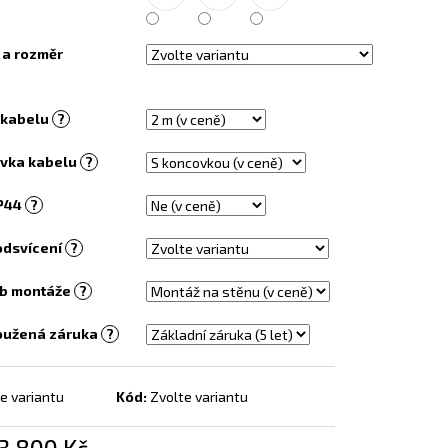
EL S OBRAZEM - 138
 a rozměr
 kabelu
?
vka kabelu
?
IP44
?
odsvícení
?
b montáže
?
oužená záruka
?
e variantu
Kód:
Zvolte variantu
3 800 Kč