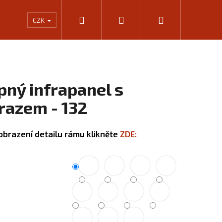
Hledat
Přihlášení
Nákupní
Rámování
Kalkulačka výkonu infrapanelů
KONTA
CZK
košík
pný infrapanel s
razem - 132
obrazení detailu rámu klikněte
ZDE:
Následující