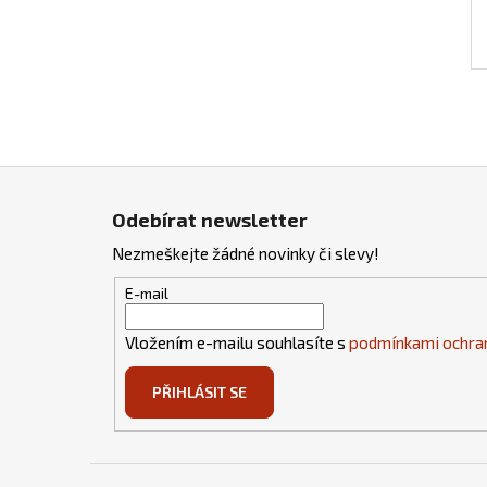
Z
á
Odebírat newsletter
p
Nezmeškejte žádné novinky či slevy!
a
t
E-mail
í
Vložením e-mailu souhlasíte s
podmínkami ochran
PŘIHLÁSIT SE