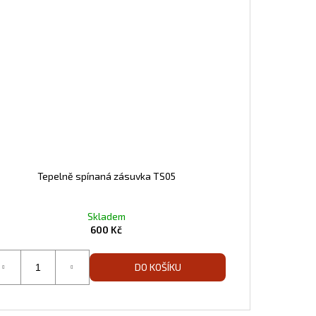
Tepelně spínaná zásuvka TS05
Skladem
600 Kč
DO KOŠÍKU