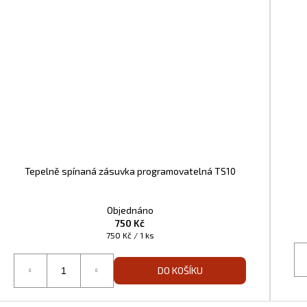
Tepelně spínaná zásuvka programovatelná TS10
Objednáno
750 Kč
Měrná
750 Kč / 1 ks
cena:
DO KOŠÍKU