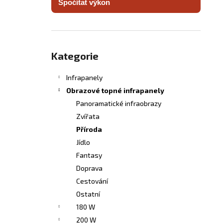
Spočítat výkon
INFRASVĚTLO
l
5 480 Kč
Přeskočit
kategorie
Kategorie
Infrapanely
Obrazové topné infrapanely
Panoramatické infraobrazy
Zvířata
Příroda
Jídlo
Fantasy
Doprava
Cestování
Ostatní
180 W
200 W