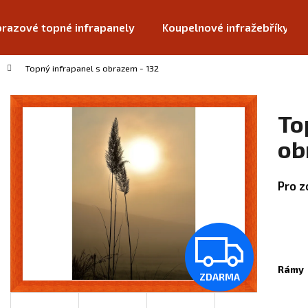
razové topné infrapanely
Koupelnové infražebříky
Topný infrapanel s obrazem - 132
Co potřebujete najít?
To
HLEDAT
ob
Pro z
Doporučujeme
Z
Rámy
ZDARMA
D