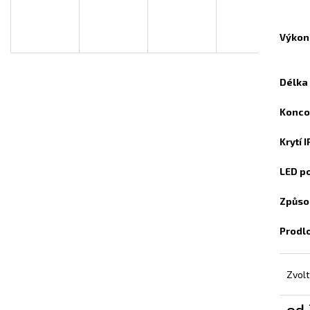
INFRAPANEL - VLASTNÍ MOTIV
TOPNÝ INFRAPAN
A
3 800 Kč
3 800 Kč
Výkon
R
Délka
Konco
M
Krytí 
A
LED p
Způso
Prodl
Zvolt
od