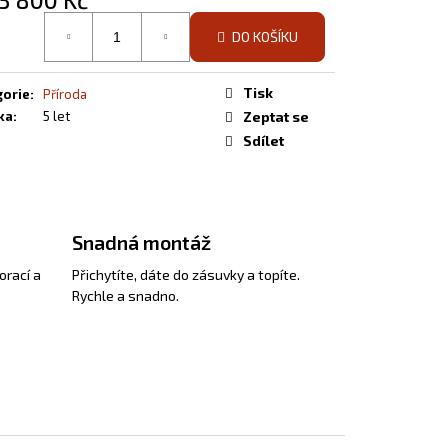
á
DO KOŠÍKU
Tisk
gorie
:
Příroda
ka
:
5 let
Zeptat se
Sdílet
Snadná montáž
orací a
Přichytíte, dáte do zásuvky a topíte.
Rychle a snadno.