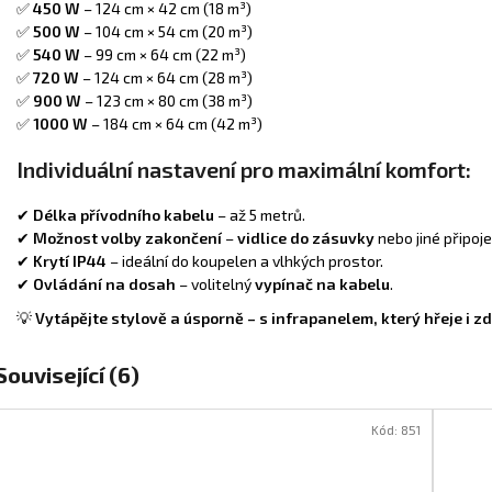
✅
450 W
– 124 cm × 42 cm (18 m³)
✅
500 W
– 104 cm × 54 cm (20 m³)
✅
540 W
– 99 cm × 64 cm (22 m³)
✅
720 W
– 124 cm × 64 cm (28 m³)
✅
900 W
– 123 cm × 80 cm (38 m³)
✅
1000 W
– 184 cm × 64 cm (42 m³)
Individuální nastavení pro maximální komfort:
✔
Délka přívodního kabelu
– až 5 metrů.
✔
Možnost volby zakončení
–
vidlice do zásuvky
nebo jiné připoje
✔
Krytí IP44
– ideální do koupelen a vlhkých prostor.
✔
Ovládání na dosah
– volitelný
vypínač na kabelu
.
💡
Vytápějte stylově a úsporně – s infrapanelem, který hřeje i zd
Související (6)
Kód:
851