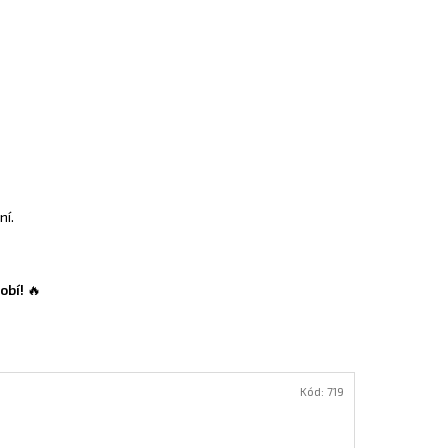
ní.
obí!
🔥
Kód:
719