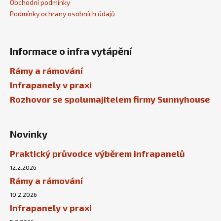
č
Obchodní podmínky
u
Podmínky ochrany osobních údajů
j
e
m
Informace o infra vytápění
e
Rámy a rámování
Infrapanely v praxi
TOPNÝ
INFRAPANEL
Rozhovor se spolumajitelem firmy Sunnyhouse
S
OBRAZEM
-
120
Novinky
3
800
Praktický průvodce výběrem infrapanelů
Kč
12.2.2026
Rámy a rámování
10.2.2026
Infrapanely v praxi