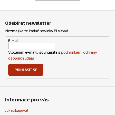
a
j
Z
í
á
Odebírat newsletter
t
p
Nezmeškejte žádné novinky či slevy!
?
a
t
E-mail
í
Vložením e-mailu souhlasíte s
podmínkami ochrany
osobních údajů
HLEDAT
PŘIHLÁSIT SE
D
o
p
Informace pro vás
o
r
u
Jak nakupovat