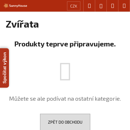
K
Přejít
Hledat
Nákup
M
Přihlášení
CZK
na
o
obsah
Zpět
Zpět
košík
š
Zvířata
í
C
k
o
Produkty teprve připravujeme.
p
o
Spočítat výkon
t
ř
e
b
u
Můžete se ale podívat na ostatní kategorie.
j
e
t
e
ZPĚT DO OBCHODU
n