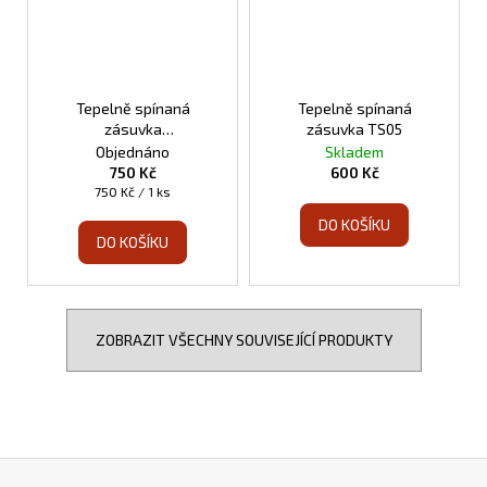
Tepelně spínaná
Tepelně spínaná
zásuvka
zásuvka TS05
programovatelná TS10
Objednáno
Skladem
750 Kč
600 Kč
Měrná
750 Kč / 1 ks
cena:
DO KOŠÍKU
DO KOŠÍKU
ZOBRAZIT VŠECHNY SOUVISEJÍCÍ PRODUKTY
Z