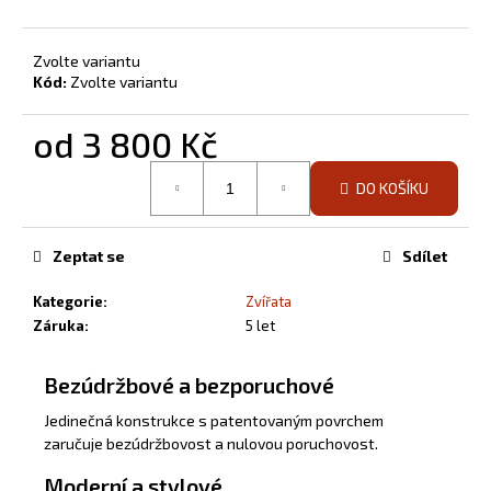
Zvolte variantu
Kód:
Zvolte variantu
od
3 800 Kč
Měrná
DO KOŠÍKU
cena:
Zeptat se
Sdílet
Kategorie
:
Zvířata
Záruka
:
5 let
Bezúdržbové a bezporuchové
Jedinečná konstrukce s patentovaným povrchem
zaručuje bezúdržbovost a nulovou poruchovost.
Moderní a stylové