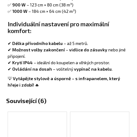
✅
900 W
– 123 cm × 80 cm (38 m³)
✅
1000 W
– 184 cm × 64 cm (42 m³)
Individuální nastavení pro maximální
komfort:
✔
Délka přívodního kabelu
– až 5 metrů.
✔
Možnost volby zakončení
–
vidlice do zásuvky
nebo jiné
připojení.
✔
Krytí IP44
– ideální do koupelen a vlhkých prostor.
✔
Ovládání na dosah
– volitelný
vypínač na kabelu
.
💡
Vytápějte stylově a úsporně – s infrapanelem, který
hřeje i zdobí!
🔥
Související (6)