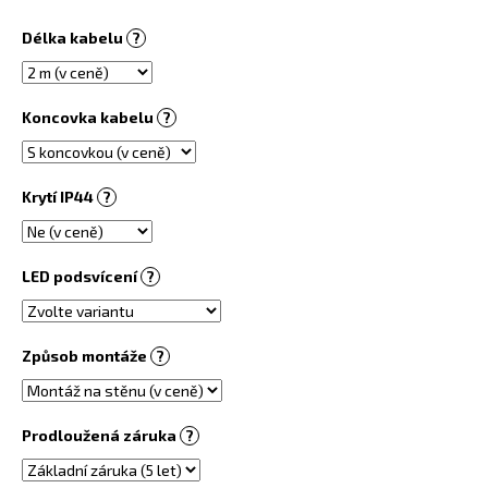
č
u
Délka kabelu
?
j
e
m
Koncovka kabelu
?
e
WIFI
Krytí IP44
?
POKOJOVÝ
TERMOSTAT
PT741W-
EI
LED podsvícení
?
WIFI
BÍLÝ
1
480
Způsob montáže
?
Kč
Prodloužená záruka
?