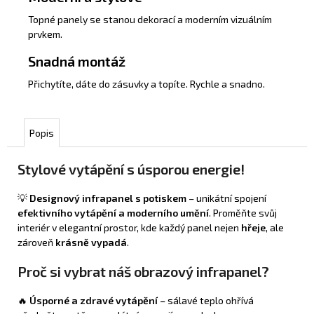
Topné panely se stanou dekorací a moderním vizuálním
prvkem.
Snadná montáž
Přichytíte, dáte do zásuvky a topíte. Rychle a snadno.
Popis
Stylové vytápění s úsporou energie!
💡
Designový infrapanel s potiskem
– unikátní spojení
efektivního vytápění a moderního umění
. Proměňte svůj
interiér v elegantní prostor, kde každý panel nejen
hřeje
, ale
zároveň
krásně vypadá
.
Proč si vybrat náš obrazový infrapanel?
🔥
Úsporné a zdravé vytápění
– sálavé teplo ohřívá