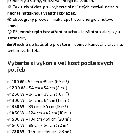
předměty a stěny, neplýtvá energií na vzduch.
🎨
Exkluzivní design
– vyberte si z různých motivů, nebo si
nechte natisknout
vlastní obrázek
.
🌍
Ekologický provoz
– nízká spotřeba energie a nulové
emise.
😌
Příjemné teplo bez víření prachu
– ideální pro alergiky a
astmatiky.
🏡
Vhodné do každého prostoru
– domov, kancelář, kavárna,
wellness, hotel…
Vyberte si výkon a velikost podle svých
potřeb:
✅
180 W
– 59 cm × 39 cm (6,5 m³)
✅
200 W
– 54 cm × 54 cm (8 m³)
✅
250 W
– 84 cm × 39 cm (10 m³)
✅
300 W
– 64 cm × 64 cm (12 m³)
✅
360 W
– 89 cm × 54 cm (15 m³)
✅
450 W
– 124 cm × 42 cm (18 m³)
✅
500 W
– 104 cm × 54 cm (20 m³)
✅
540 W
– 99 cm × 64 cm (22 m³)
✅
720 W
– 124 cm × 64 cm (28 m³)