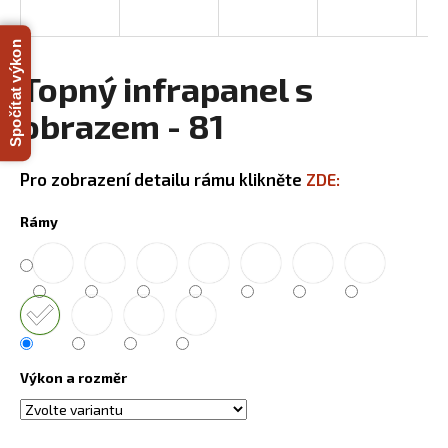
a
j
Spočítat výkon
í
Topný infrapanel s
t
obrazem - 81
?
Pro zobrazení detailu rámu klikněte
ZDE:
Rámy
HLEDAT
D
o
p
Výkon a rozměr
o
r
u