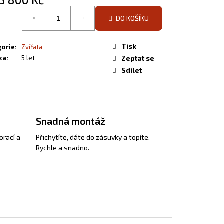
á
DO KOŠÍKU
Tisk
gorie
:
Zvířata
ka
:
5 let
Zeptat se
Sdílet
Snadná montáž
orací a
Přichytíte, dáte do zásuvky a topíte.
Rychle a snadno.