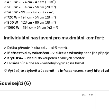
✅
450 W
– 124 cm × 42 cm (18 m³)
✅
500 W
– 104 cm × 54 cm (20 m³)
✅
540 W
– 99 cm × 64 cm (22 m³)
✅
720 W
– 124 cm × 64 cm (28 m³)
✅
900 W
– 123 cm × 80 cm (38 m³)
✅
1000 W
– 184 cm × 64 cm (42 m³)
Individuální nastavení pro maximální komfort:
✔
Délka přívodního kabelu
– až 5 metrů.
✔
Možnost volby zakončení
–
vidlice do zásuvky
nebo jiné připoje
✔
Krytí IP44
– ideální do koupelen a vlhkých prostor.
✔
Ovládání na dosah
– volitelný
vypínač na kabelu
.
💡
Vytápějte stylově a úsporně – s infrapanelem, který hřeje i zd
Související (6)
Kód:
851