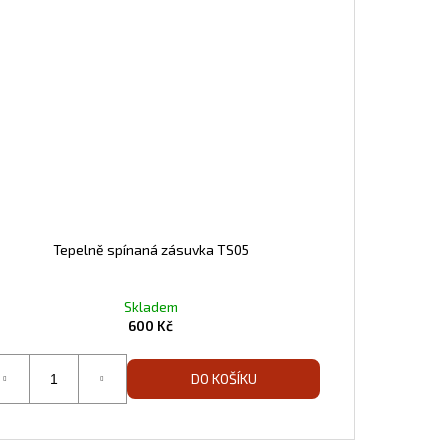
Tepelně spínaná zásuvka TS05
Skladem
600 Kč
DO KOŠÍKU