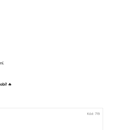
ní.
obí!
🔥
Kód:
719