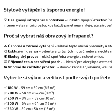
Stylové vytápění s úsporou energie!
💡
Designový infrapanel s potiskem
– unikátní spojení
efektivníh
interiér v elegantní prostor, kde každý panel nejen
hřeje
, ale zárove
Proč si vybrat náš obrazový infrapanel?
🔥
Úsporné a zdravé vytápění
– sálavé teplo ohřívá předměty a stě
🎨
Exkluzivní design
– vyberte si z různých motivů, nebo si nechte
🌍
Ekologický provoz
– nízká spotřeba energie a nulové emise.
😌
Příjemné teplo bez víření prachu
– ideální pro alergiky a astmati
🏡
Vhodné do každého prostoru
– domov, kancelář, kavárna, welln
Vyberte si výkon a velikost podle svých potřeb:
✅
180 W
– 59 cm × 39 cm (6,5 m³)
✅
200 W
– 54 cm × 54 cm (8 m³)
✅
250 W
– 84 cm × 39 cm (10 m³)
✅
300 W
– 64 cm × 64 cm (12 m³)
✅
360 W
– 89 cm × 54 cm (15 m³)