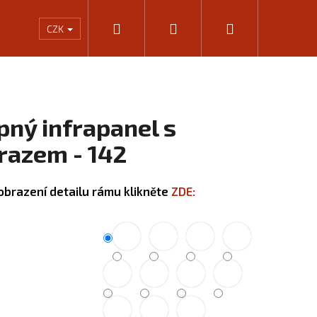
Hledat
Přihlášení
Nákupní
Rámování
Kalkulačka výkonu infrapanelů
KONTA
CZK
košík
pný infrapanel s
razem - 142
obrazení detailu rámu klikněte
ZDE:
Následující