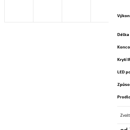
INFRAPANEL - VLASTNÍ MOTIV
TOPNÝ INFRAPAN
3 800 Kč
3 800 Kč
Výkon
Délka
Konco
Krytí 
LED p
Způso
Prodl
Zvolt
od