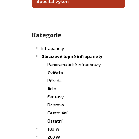
Spočítat výkon
INFRASVĚTLO
l
5 480 Kč
Přeskočit
kategorie
Kategorie
Infrapanely
Obrazové topné infrapanely
Panoramatické infraobrazy
Zvířata
Příroda
Jídlo
Fantasy
Doprava
Cestování
Ostatní
180 W
200 W