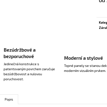
Měrn
cena:
Kate
Záru
Bezúdržbové a
bezporuchové
Moderní a stylové
Jedinečná konstrukce s
Topné panely se stanou dek
patentovaným povrchem zaručuje
moderním vizuálním prvkem.
bezúdržbovost a nulovou
poruchovost.
Popis