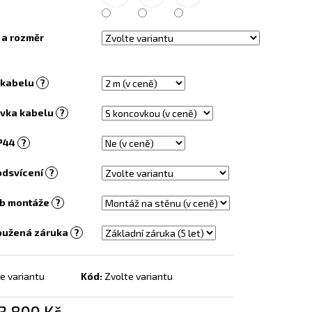
EL S OBRAZEM - 138
 a rozměr
 kabelu
?
vka kabelu
?
IP44
?
odsvícení
?
b montáže
?
oužená záruka
?
e variantu
Kód:
Zvolte variantu
3 800 Kč