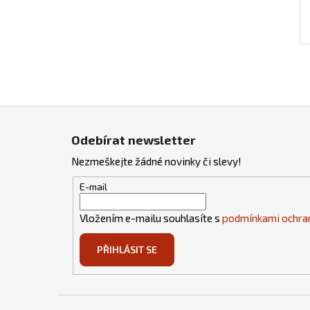
Z
á
Odebírat newsletter
p
Nezmeškejte žádné novinky či slevy!
a
t
E-mail
í
Vložením e-mailu souhlasíte s
podmínkami ochran
PŘIHLÁSIT SE