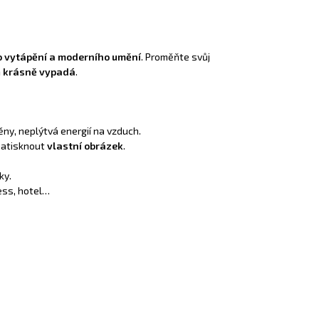
o vytápění a moderního umění
. Proměňte svůj
ň
krásně vypadá
.
ny, neplýtvá energií na vzduch.
 natisknout
vlastní obrázek
.
ky.
ess, hotel…