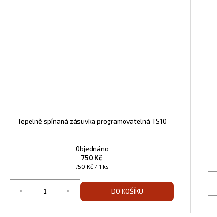
Tepelně spínaná zásuvka programovatelná TS10
Objednáno
750 Kč
Měrná
750 Kč / 1 ks
cena:
DO KOŠÍKU