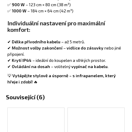
✅
900 W
– 123 cm × 80 cm (38 m³)
✅
1000 W
– 184 cm × 64 cm (42 m³)
Individuální nastavení pro maximální
komfort:
✔
Délka přívodního kabelu
– až 5 metrů.
✔
Možnost volby zakončení
–
vidlice do zásuvky
nebo jiné
připojení.
✔
Krytí IP44
– ideální do koupelen a vlhkých prostor.
✔
Ovládání na dosah
– volitelný
vypínač na kabelu
.
💡
Vytápějte stylově a úsporně – s infrapanelem, který
hřeje i zdobí!
🔥
Související (6)