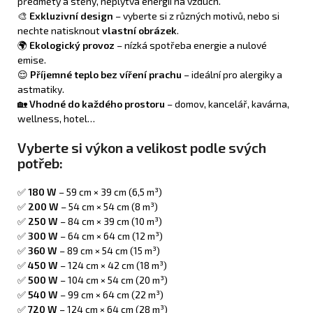
předměty a stěny, neplýtvá energií na vzduch.
🎨
Exkluzivní design
– vyberte si z různých motivů, nebo si
nechte natisknout
vlastní obrázek
.
🌍
Ekologický provoz
– nízká spotřeba energie a nulové
emise.
😌
Příjemné teplo bez víření prachu
– ideální pro alergiky a
astmatiky.
🏡
Vhodné do každého prostoru
– domov, kancelář, kavárna,
wellness, hotel…
Vyberte si výkon a velikost podle svých
potřeb:
✅
180 W
– 59 cm × 39 cm (6,5 m³)
✅
200 W
– 54 cm × 54 cm (8 m³)
✅
250 W
– 84 cm × 39 cm (10 m³)
✅
300 W
– 64 cm × 64 cm (12 m³)
✅
360 W
– 89 cm × 54 cm (15 m³)
✅
450 W
– 124 cm × 42 cm (18 m³)
✅
500 W
– 104 cm × 54 cm (20 m³)
✅
540 W
– 99 cm × 64 cm (22 m³)
✅
720 W
– 124 cm × 64 cm (28 m³)