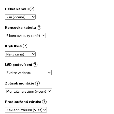
č
u
Délka kabelu
?
j
e
m
Koncovka kabelu
?
e
INFRASVĚTLO
Krytí IP44
?
5
480
Kč
LED podsvícení
?
Způsob montáže
?
Prodloužená záruka
?