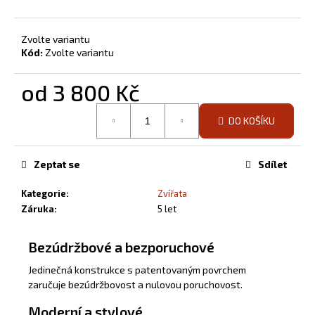
Zvolte variantu
Kód:
Zvolte variantu
od
3 800 Kč
Měrná
DO KOŠÍKU
cena:
Zeptat se
Sdílet
Kategorie
:
Zvířata
Záruka
:
5 let
Bezúdržbové a bezporuchové
Jedinečná konstrukce s patentovaným povrchem
zaručuje bezúdržbovost a nulovou poruchovost.
Moderní a stylové