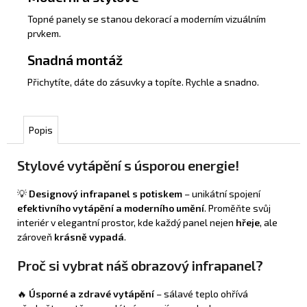
Topné panely se stanou dekorací a moderním vizuálním
prvkem.
Snadná montáž
Přichytíte, dáte do zásuvky a topíte. Rychle a snadno.
Popis
Stylové vytápění s úsporou energie!
💡
Designový infrapanel s potiskem
– unikátní spojení
efektivního vytápění a moderního umění
. Proměňte svůj
interiér v elegantní prostor, kde každý panel nejen
hřeje
, ale
zároveň
krásně vypadá
.
Proč si vybrat náš obrazový infrapanel?
🔥
Úsporné a zdravé vytápění
– sálavé teplo ohřívá