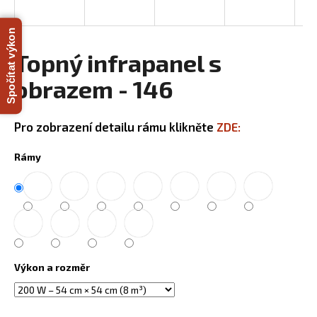
a
j
Spočítat výkon
í
Topný infrapanel s
t
obrazem - 146
?
Pro zobrazení detailu rámu klikněte
ZDE:
Rámy
HLEDAT
D
o
p
Výkon a rozměr
o
r
u