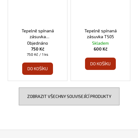
Tepelně spínaná
Tepelně spínaná
zásuvka
zásuvka TS05
programovatelná TS10
Objednáno
Skladem
750 Kč
600 Kč
Měrná
750 Kč / 1 ks
cena:
DO KOŠÍKU
DO KOŠÍKU
ZOBRAZIT VŠECHNY SOUVISEJÍCÍ PRODUKTY
Z