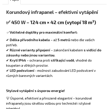
Korundový infrapanel – efektivní vytápění
✅ 45
0 W
– 124 cm × 42 cm (vytopí 18 m³)
✅
Volitelné doplňky pro maximální komfort:
✔
Délka přívodního kabelu
– až
5 metrů
nebo dle vašich
potřeb.
✔
Různé varianty připojení
– zakončení kabelem
s vidlicí do
zásuvky nebo jinou variantou
.
✔
Krytí IP44
– ochrana proti
stříkající vodě
, vhodné do
koupelen a vlhkých prostor.
✔
LED podsvícení
- možnost zabudování LED podsvícení v
různých barevných variantách.
Stylové vytápění s úsporou energie!
💡 Úsporné, efektivní a přirozeně elegantní – korundové
infrapanely jsou skvělou volbou pro technické i stylové
interiéry!