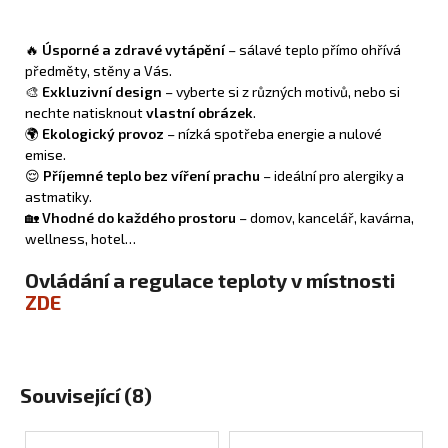
🔥
Úsporné a zdravé vytápění
– sálavé teplo přímo ohřívá
předměty, stěny a Vás.
🎨
Exkluzivní design
– vyberte si z různých motivů, nebo si
nechte natisknout
vlastní obrázek
.
🌍
Ekologický provoz
– nízká spotřeba energie a nulové
emise.
😌
Příjemné teplo bez víření prachu
– ideální pro alergiky a
astmatiky.
🏡
Vhodné do každého prostoru
– domov, kancelář, kavárna,
wellness, hotel…
Ovládání a regulace teploty v místnosti
ZDE
Související (8)