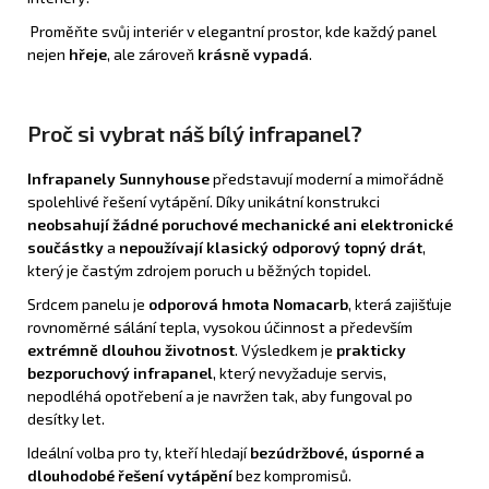
Proměňte svůj interiér v elegantní prostor, kde každý panel
nejen
hřeje
, ale zároveň
krásně vypadá
.
Proč si vybrat náš bílý infrapanel?
Infrapanely
Sunnyhouse
představují moderní a mimořádně
spolehlivé řešení vytápění. Díky unikátní konstrukci
neobsahují žádné poruchové mechanické ani elektronické
součástky
a
nepoužívají klasický odporový topný drát
,
který je častým zdrojem poruch u běžných topidel.
Srdcem panelu je
odporová hmota Nomacarb
, která zajišťuje
rovnoměrné sálání tepla, vysokou účinnost a především
extrémně dlouhou životnost
. Výsledkem je
prakticky
bezporuchový infrapanel
, který nevyžaduje servis,
nepodléhá opotřebení a je navržen tak, aby fungoval po
desítky let.
Ideální volba pro ty, kteří hledají
bezúdržbové, úsporné a
dlouhodobé řešení vytápění
bez kompromisů.