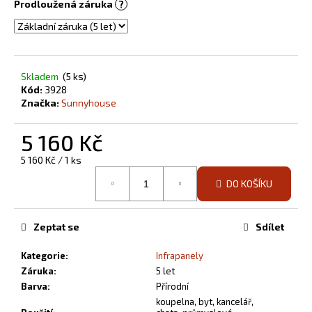
č
Prodloužená záruka
?
u
j
e
m
Skladem
(5 ks)
e
Kód:
3928
Značka:
Sunnyhouse
PŘÍRODNÍ
INFRAPANEL
5 160 Kč
360
W
Měrná
5 160 Kč / 1 ks
PŘISAZENÝ
cena:
STROPNÍ
DO KOŠÍKU
5
220
Kč
Zeptat se
Sdílet
Kategorie
:
Infrapanely
Záruka
:
5 let
Barva
:
Přírodní
koupelna, byt, kancelář,