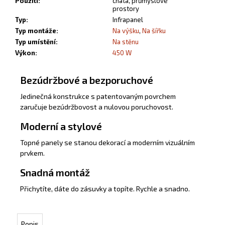
Použití
:
chata, průmyslové
prostory
Typ
:
Infrapanel
Typ montáže
:
Na výšku
,
Na šířku
Typ umístění
:
Na stěnu
Výkon
:
450 W
Bezúdržbové a bezporuchové
Jedinečná konstrukce s patentovaným povrchem
zaručuje bezúdržbovost a nulovou poruchovost.
Moderní a stylové
Topné panely se stanou dekorací a moderním vizuálním
prvkem.
Snadná montáž
Přichytíte, dáte do zásuvky a topíte. Rychle a snadno.
Popis