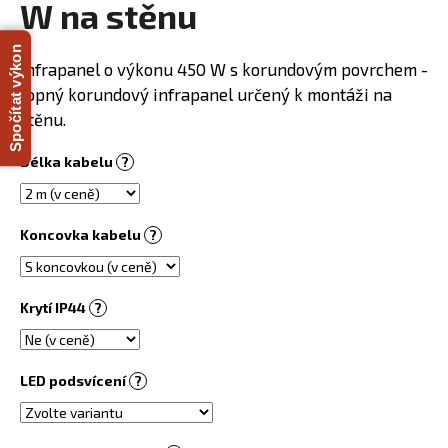
W na stěnu
R
a
j
M
Spočítat výkon
Infrapanel o výkonu 450 W s korundovým povrchem -
í
A
topný korundový infrapanel určený k montáži na
t
stěnu.
?
Délka kabelu
?
HLEDAT
Koncovka kabelu
?
Krytí IP44
?
D
o
p
LED podsvícení
?
o
r
u