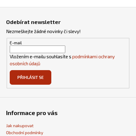
Z
á
Odebírat newsletter
p
Nezmeškejte žádné novinky či slevy!
a
t
E-mail
í
Vložením e-mailu souhlasíte s
podmínkami ochrany
osobních údajů
PŘIHLÁSIT SE
Informace pro vás
Jak nakupovat
Obchodní podmínky