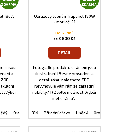
ZDARMA
ZDARMA
D
D
nel 180W
Obrazový topný infrapanel 180W
A
A
- motiv č. 21
R
R
Do 14 dnů
3 800 Kč
od
M
M
DETAIL
A
A
mem jsou
Fotografie produktu s rámem jsou
vedení a
ilustrativní. Přesné provedení a
 ZDE.
detail rámu naleznete ZDE.
základní
Nevyhovuje vám rám ze základní
st „Výběr
nabídky? 1) Zvolte možnost „Výběr
jiného rámu“,...
nědý
Tmavě zelený
Oranžový
Bílý
Bordó
Černý
Přírodní dřevo
Intermezzo
Tmavě modrý
Hnědý
Natura bronzový
Tmavě zelený
Oranžový
Bordó
Natura s
Černý