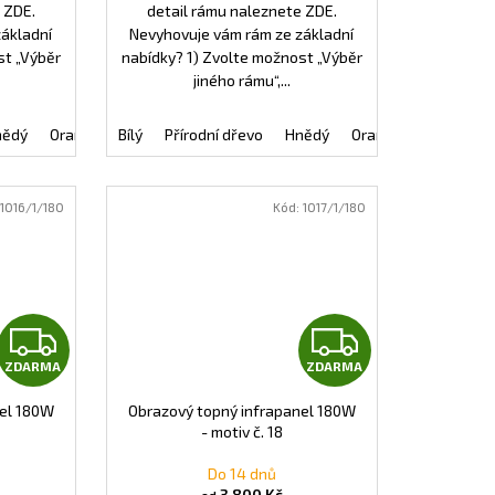
 ZDE.
detail rámu naleznete ZDE.
základní
Nevyhovuje vám rám ze základní
st „Výběr
nabídky? 1) Zvolte možnost „Výběr
jiného rámu“,...
nědý
Tmavě zelený
Oranžový
Bílý
Bordó
Černý
Přírodní dřevo
Intermezzo
Tmavě modrý
Hnědý
Natura bronzový
Tmavě zelený
Oranžový
Bordó
Natura s
Černý
1016/1/180
Kód:
1017/1/180
Z
Z
ZDARMA
ZDARMA
D
D
nel 180W
Obrazový topný infrapanel 180W
A
A
- motiv č. 18
R
R
Do 14 dnů
3 800 Kč