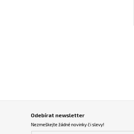
Z
á
Odebírat newsletter
p
Nezmeškejte žádné novinky či slevy!
a