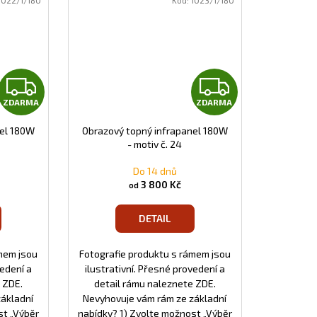
1022/1/180
Kód:
1023/1/180
Z
Z
ZDARMA
ZDARMA
D
D
nel 180W
Obrazový topný infrapanel 180W
A
A
- motiv č. 24
R
R
Do 14 dnů
3 800 Kč
od
M
M
DETAIL
A
A
mem jsou
Fotografie produktu s rámem jsou
vedení a
ilustrativní. Přesné provedení a
 ZDE.
detail rámu naleznete ZDE.
základní
Nevyhovuje vám rám ze základní
st „Výběr
nabídky? 1) Zvolte možnost „Výběr