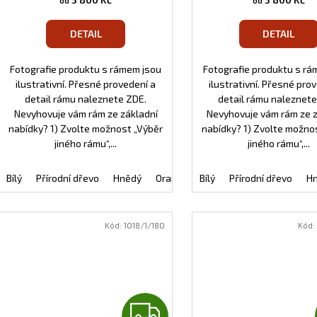
od
od
M
DETAIL
DETAIL
A
Fotografie produktu s rámem jsou
Fotografie produktu s rá
ilustrativní. Přesné provedení a
ilustrativní. Přesné pro
detail rámu naleznete ZDE.
detail rámu naleznete
Nevyhovuje vám rám ze základní
Nevyhovuje vám rám ze 
nabídky? 1) Zvolte možnost „Výběr
nabídky? 1) Zvolte možno
jiného rámu“,...
jiného rámu“,...
Bílý
Přírodní dřevo
Hnědý
Oranžový
Bílý
Černý
Přírodní dřevo
Tmavě modrý
H
Kód:
1018/1/180
Kód:
Z