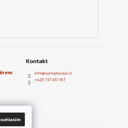
Kontakt
běrem
info
@
sunnyhouse.cz
+420 737 451 167
ouhlasím