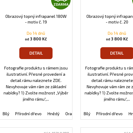
ZDARMA
D
Obrazový topný infrapanel 180W
Obrazový topný infrapa
A
- motiv č. 19
- motiv č. 20
R
Do 14 dnů
Do 14 dnů
3 800 Kč
3 800 Kč
od
od
M
DETAIL
DETAIL
A
Fotografie produktu s rámem jsou
Fotografie produktu s rá
ilustrativní. Přesné provedení a
ilustrativní. Přesné pro
detail rámu naleznete ZDE.
detail rámu naleznete
Nevyhovuje vám rám ze základní
Nevyhovuje vám rám ze 
nabídky? 1) Zvolte možnost „Výběr
nabídky? 1) Zvolte možno
jiného rámu“,...
jiného rámu“,...
Bílý
Přírodní dřevo
Hnědý
Oranžový
Bílý
Černý
Přírodní dřevo
Tmavě modrý
H