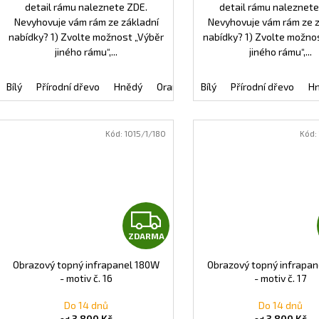
detail rámu naleznete ZDE.
detail rámu naleznete
Nevyhovuje vám rám ze základní
Nevyhovuje vám rám ze 
nabídky? 1) Zvolte možnost „Výběr
nabídky? 1) Zvolte možno
jiného rámu“,...
jiného rámu“,...
Bílý
Přírodní dřevo
Hnědý
Oranžový
Bílý
Černý
Přírodní dřevo
Tmavě modrý
H
Kód:
1015/1/180
Kód:
Z
ZDARMA
D
Obrazový topný infrapanel 180W
Obrazový topný infrapa
A
- motiv č. 16
- motiv č. 17
R
Do 14 dnů
Do 14 dnů
3 800 Kč
3 800 Kč