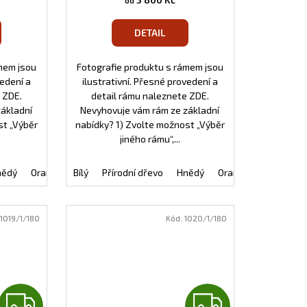
od
M
M
DETAIL
A
A
mem jsou
Fotografie produktu s rámem jsou
vedení a
ilustrativní. Přesné provedení a
 ZDE.
detail rámu naleznete ZDE.
základní
Nevyhovuje vám rám ze základní
st „Výběr
nabídky? 1) Zvolte možnost „Výběr
jiného rámu“,...
nědý
Tmavě zelený
Oranžový
Bílý
Bordó
Černý
Přírodní dřevo
Intermezzo
Tmavě modrý
Hnědý
Natura bronzový
Tmavě zelený
Oranžový
Bordó
Natura s
Černý
1019/1/180
Kód:
1020/1/180
Z
Z