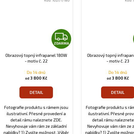
Kód:
1021/1/180
Kód:
Z
ZDARMA
D
Obrazový topný infrapanel 180W
Obrazový topný infrapa
A
- motiv č. 22
- motiv č. 23
R
Do 14 dnů
Do 14 dnů
3 800 Kč
3 800 Kč
od
od
M
DETAIL
DETAIL
A
Fotografie produktu s rámem jsou
Fotografie produktu s rá
ilustrativní. Přesné provedení a
ilustrativní. Přesné pro
detail rámu naleznete ZDE.
detail rámu naleznete
Nevyhovuje vám rám ze základní
Nevyhovuje vám rám ze 
nabídky? 1) Zvolte možnost „Výběr
nabídky? 1) Zvolte možno