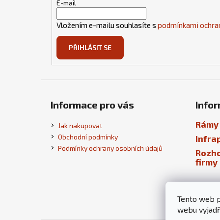
t
E-mail
í
Vložením e-mailu souhlasíte s
podmínkami ochran
PŘIHLÁSIT SE
Informace pro vás
Infor
Rámy 
Jak nakupovat
Obchodní podmínky
Infra
Podmínky ochrany osobních údajů
Rozho
firmy
Tento web p
webu vyjadřu