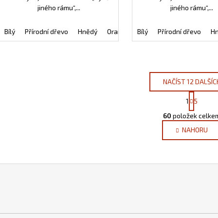
jiného rámu“,...
jiného rámu“,...
Bílý
Přírodní dřevo
Hnědý
Oranžový
Bílý
Černý
Přírodní dřevo
Tmavě modrý
H
NAČÍST 12 DALŠÍC
S
1
5
t
O
r
60
položek celke
v
á
NAHORU
l
n
k
á
o
d
v
a
á
c
n
í
í
p
r
v