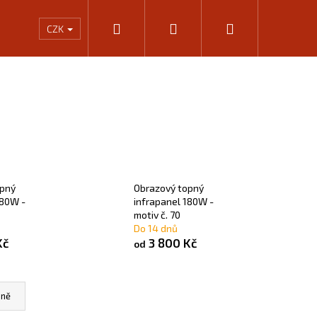
Hledat
Přihlášení
Nákupní
Rámování
Kalkulačka výkonu infrapanelů
KONTA
CZK
košík
opný
Obrazový topný
180W -
infrapanel 180W -
motiv č. 70
Do 14 dnů
Kč
3 800 Kč
od
Následující
ně