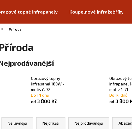
razové topné infrapanely
Koupelnové infražebříky
Příroda
Co potřebujete najít?
Příroda
HLEDAT
Nejprodávanější
Obrazový topný
Obrazový t
Doporučujeme
infrapanel 180W -
infrapanel 
motiv č. 72
motiv č. 71
Do 14 dnů
Do 14 dnů
3 800 Kč
3 800 
od
od
Ř
a
Nejlevnější
Nejdražší
Nejprodávanější
Abeced
z