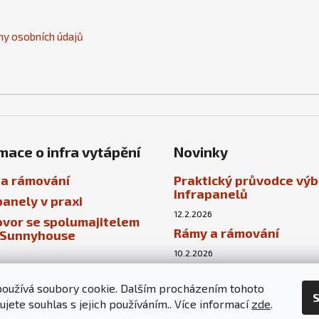
k
y
y osobních údajů
v
ý
p
i
s
u
mace o infra vytápění
Novinky
a rámování
Praktický průvodce vý
infrapanelů
panely v praxi
12.2.2026
vor se spolumajitelem
Rámy a rámování
 Sunnyhouse
10.2.2026
Infrapanely v praxi
oužívá soubory cookie. Dalším procházením tohoto
5.2.2026
S
jete souhlas s jejich používáním.. Více informací
zde
.