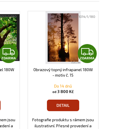
EL S OBRAZEM - 138
1013/1/180
Kód:
1014/1/180
Z
Z
ZDARMA
ZDARMA
D
D
nel 180W
Obrazový topný infrapanel 180W
A
A
- motiv č. 15
R
R
Do 14 dnů
3 800 Kč
od
M
M
DETAIL
A
A
mem jsou
Fotografie produktu s rámem jsou
vedení a
ilustrativní. Přesné provedení a